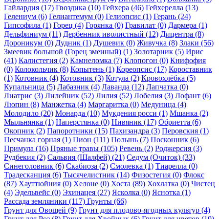
Гайлардия (17)
Гвоздика (10)
Гейхера (46)
Гейхерелла (13)
Гелениум (6)
Гелиантемум (0)
Гелиопсис (1)
Герань (24)
Гипсофила (1)
Горец (4)
Горянка (0)
Гравилат (0)
Дармера (1)
Дельфиниум (11)
Дербенник иволистный (12)
Дицентра (8)
Дороникум (0)
Дудник (1)
Душевик (0)
Живучка (8)
Злаки (56)
Змеевик большой (Горец змеиный) (1)
Золотарник (5)
Ирис
(41)
Калистегия (2)
Камнеломка (7)
Клопогон (0)
Книфофия
(0)
Колокольчик (8)
Копытень (1)
Кореопсис (17)
Короставник
(1)
Котовник (4)
Котовник (3)
Котула (2)
Кровохлёбка (5)
Купальница (5)
Лабазник (4)
Лаванда (12)
Лапчатка (0)
Лиатрис (3)
Лилейник (52)
Лилия (52)
Лобелия (3)
Лофант (6)
Люпин (8)
Манжетка (4)
Маргаритка (0)
Медуница (4)
Молодило (20)
Монарда (10)
Мукдения росси (1)
Мшанка (2)
Мыльнянка (1)
Наперстянка (0)
Нивяник (17)
Обриетта (6)
Окопник (2)
Папоротники (15)
Пахизандра (3)
Перовския (1)
Песчанка горная (1)
Пион (111)
Полынь (7)
Посконник (6)
Примула (16)
Пряные травы (105)
Ревень (2)
Роджерсия (3)
Рудбекия (2)
Сальвия (Шалфей) (21)
Седум (Очиток) (33)
Синеголовник (6)
Скабиоза (2)
Смолевка (1)
Тиарелла (0)
Традесканция (6)
Тысячелистник (14)
Физостегия (0)
Флокс
(87)
Хауттюйния (0)
Хелоне (0)
Хоста (89)
Хохлатка (0)
Чистец
(4)
Эдельвейс (0)
Эхинацея (27)
Ясколка (0)
Яснотка (1)
Рассада земляники (117)
Грунты (66)
Грунт для Овощей (9)
Грунт для плодово-ягодных культур (4)
Грунт для Роз (8)
Грунт для Хвойных (6)
Грунт для цветов (10)