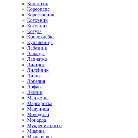
Копытень
Кореопсис
Короставник
Котовник
Котовник
Котула
Кровохлёбка
Купальница
Лабазник
Лаванда
Лапчатка
Лиатрис
Лилейник
Лилия
Лобелия
Лофант
Люпин
Манжетка
Маргаритка
Медуница
Молодило
Монарда
Мукдения росси
Мшанка
Мыльнянка