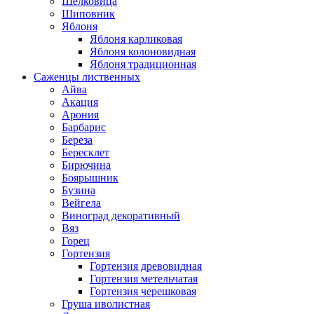
Шелковица
Шиповник
Яблоня
Яблоня карликовая
Яблоня колоновидная
Яблоня традиционная
Саженцы лиственных
Айва
Акация
Арония
Барбарис
Береза
Бересклет
Бирючина
Боярышник
Бузина
Вейгела
Виноград декоративный
Вяз
Горец
Гортензия
Гортензия древовидная
Гортензия метельчатая
Гортензия черешковая
Груша иволистная