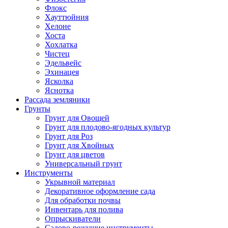
Флокс
Хауттюйния
Хелоне
Хоста
Хохлатка
Чистец
Эдельвейс
Эхинацея
Ясколка
Яснотка
Рассада земляники
Грунты
Грунт для Овощей
Грунт для плодово-ягодных культур
Грунт для Роз
Грунт для Хвойных
Грунт для цветов
Универсальный грунт
Инструменты
Укрывной материал
Декоративное оформление сада
Для обработки почвы
Инвентарь для полива
Опрыскиватели
Садово-режущие инструменты