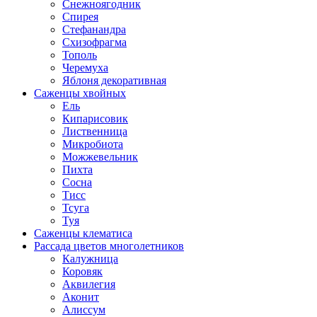
Снежноягодник
Спирея
Стефанандра
Схизофрагма
Тополь
Черемуха
Яблоня декоративная
Саженцы хвойных
Ель
Кипарисовик
Лиственница
Микробиота
Можжевельник
Пихта
Сосна
Тисс
Тсуга
Туя
Саженцы клематиса
Рассада цветов многолетников
Калужница
Коровяк
Аквилегия
Аконит
Алиссум