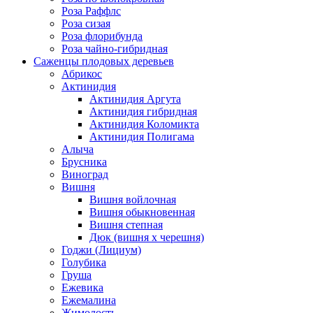
Роза Раффлс
Роза сизая
Роза флорибунда
Роза чайно-гибридная
Саженцы плодовых деревьев
Абрикос
Актинидия
Актинидия Аргута
Актинидия гибридная
Актинидия Коломикта
Актинидия Полигама
Алыча
Брусника
Виноград
Вишня
Вишня войлочная
Вишня обыкновенная
Вишня степная
Дюк (вишня х черешня)
Годжи (Лициум)
Голубика
Груша
Ежевика
Ежемалина
Жимолость