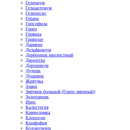
Гелениум
Гелиантемум
Гелиопсис
Герань
Гипсофила
Горец
Горянка
Гравилат
Дармера
Дельфиниум
Дербенник иволистный
Дицентра
Дороникум
Дудник
Душевик
Живучка
Злаки
Змеевик большой (Горец змеиный)
Золотарник
Ирис
Калистегия
Камнеломка
Клопогон
Книфофия
Колокольчик