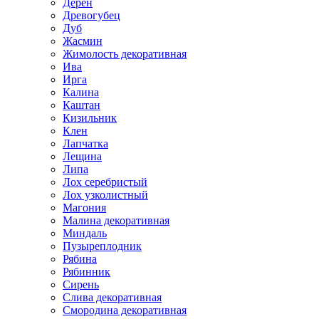
Дерен
Древогубец
Дуб
Жасмин
Жимолость декоративная
Ива
Ирга
Калина
Каштан
Кизильник
Клен
Лапчатка
Лещина
Липа
Лох серебристый
Лох узколистный
Магония
Малина декоративная
Миндаль
Пузыреплодник
Рябина
Рябинник
Сирень
Слива декоративная
Смородина декоративная