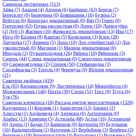
Саженцы лиственных (513)
Айва (7)
Акация (4)
Арония (6)
Барбарис (63)
Береза (7)
Бересклет (0)
Бирючина (0)
Боярышник (16)
Бузина (2)
Вейгела (6)
Виноград декоративный (0)
Вяз (5)
Горец (0)
Гортензия (63)
Груша иволистная (0)
Дерен (10)
Древогубец
(2)
Дуб (3)
Жасмин (16)
Жимолость декоративная (13)
Ива (17)
Ирга (8)
Калина (8)
Каштан (5)
Кизильник (3)
Клен (28)
Лапчатка (17)
Лещина (5)
Липа (10)
Лох серебристый (2)
Лох
узколистный (0)
Магония (1)
Малина декоративная (0)
Миндаль (2)
Пузыреплодник (26)
Рябина (10)
Рябинник (3)
Сирень (44)
Слива декоративная (0)
Смородина декоративная
(0)
Снежноягодник (2)
Спирея (50)
Стефанандра (3)
Схизофрагма (3)
Тополь (4)
Черемуха (9)
Яблоня декоративная
(21)
Саженцы хвойных (419)
Ель (65)
Кипарисовик (9)
Лиственница (14)
Микробиота (4)
Можжевельник (146)
Пихта (39)
Сосна (51)
Тисс (9)
Тсуга (6)
Туя (76)
Саженцы клематиса (18)
Рассада цветов многолетников (1328)
Калужница (1)
Коровяк (1)
Аквилегия (13)
Аконит (2)
Алиссум (1)
Андромеда (4)
Анемона (6)
Антеннария (0)
Арабис (13)
Армерия (5)
Астильба (88)
Астра (16)
Астранция
(6)
Ацена (1)
Бадан (5)
Барвинок (9)
Бруннера (9)
Бузульник
(16)
Вальдштейния (1)
Ваточник (2)
Вербейник (3)
Вербена (2)
Вероника (18)
Вероникаструм (4)
Виталиана (1)
Волжанка (5)