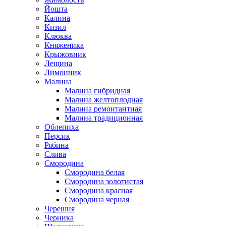
Йошта
Калина
Кизил
Клюква
Княженика
Крыжовник
Лещина
Лимонник
Малина
Малина гибридная
Малина желтоплодная
Малина ремонтантная
Малина традиционная
Облепиха
Персик
Рябина
Слива
Смородина
Смородина белая
Смородина золотистая
Смородина красная
Смородина черная
Черешня
Черника