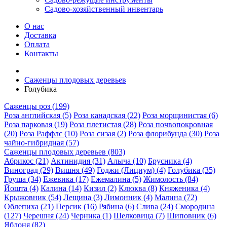
Садово-хозяйственный инвентарь
О нас
Доставка
Оплата
Контакты
Саженцы плодовых деревьев
Голубика
Саженцы роз (199)
Роза английская (5)
Роза канадская (22)
Роза морщинистая (6)
Роза парковая (19)
Роза плетистая (28)
Роза почвопокровная
(20)
Роза Раффлс (10)
Роза сизая (2)
Роза флорибунда (30)
Роза
чайно-гибридная (57)
Саженцы плодовых деревьев (803)
Абрикос (21)
Актинидия (31)
Алыча (10)
Брусника (4)
Виноград (29)
Вишня (49)
Годжи (Лициум) (4)
Голубика (35)
Груша (34)
Ежевика (17)
Ежемалина (5)
Жимолость (84)
Йошта (4)
Калина (14)
Кизил (2)
Клюква (8)
Княженика (4)
Крыжовник (54)
Лещина (3)
Лимонник (4)
Малина (72)
Облепиха (21)
Персик (16)
Рябина (6)
Слива (24)
Смородина
(127)
Черешня (24)
Черника (1)
Шелковица (7)
Шиповник (6)
Яблоня (82)