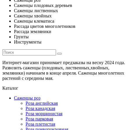
Саженцы роз
Саженцы плодовых деревьев
Саженцы лиственных
Саженцы хвойных
Саженцы клематиса
Рассада цветов многолетников
Рассада земляники
Грунты
Инструменты
Интернет-магазин принимает предзаказы на весну 2024 года.
Развозить саженцы (плодовых, лиственных,хвойных,
земляники) начинаем в конце апреля. Саженцы многолетних
растений с середины мая.
Каталог
Саженцы роз
Роза английская
Роза канадская
Роза морщинистая
Роза парковая
Роза плетистая
Роза почвопокровная