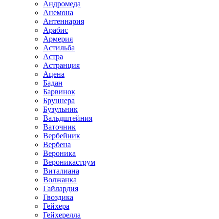
Андромеда
Анемона
Антеннария
Арабис
Армерия
Астильба
Астра
Астранция
Ацена
Бадан
Барвинок
Бруннера
Бузульник
Вальдштейния
Ваточник
Вербейник
Вербена
Вероника
Вероникаструм
Виталиана
Волжанка
Гайлардия
Гвоздика
Гейхера
Гейхерелла