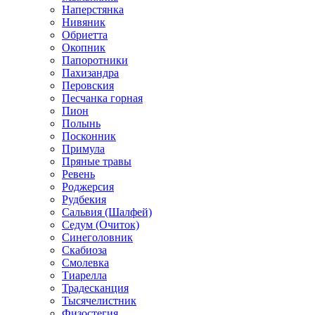
Наперстянка
Нивяник
Обриетта
Окопник
Папоротники
Пахизандра
Перовския
Песчанка горная
Пион
Полынь
Посконник
Примула
Пряные травы
Ревень
Роджерсия
Рудбекия
Сальвия (Шалфей)
Седум (Очиток)
Синеголовник
Скабиоза
Смолевка
Тиарелла
Традесканция
Тысячелистник
Физостегия