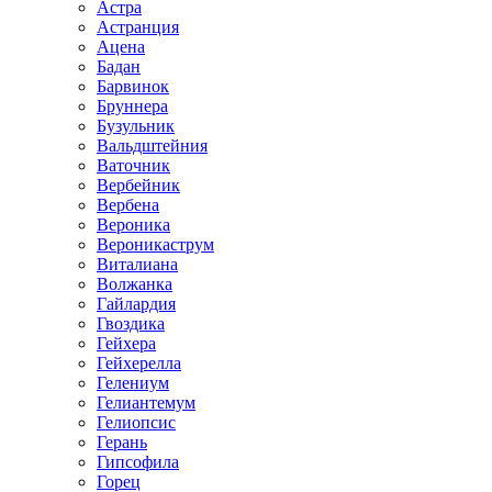
Астра
Астранция
Ацена
Бадан
Барвинок
Бруннера
Бузульник
Вальдштейния
Ваточник
Вербейник
Вербена
Вероника
Вероникаструм
Виталиана
Волжанка
Гайлардия
Гвоздика
Гейхера
Гейхерелла
Гелениум
Гелиантемум
Гелиопсис
Герань
Гипсофила
Горец