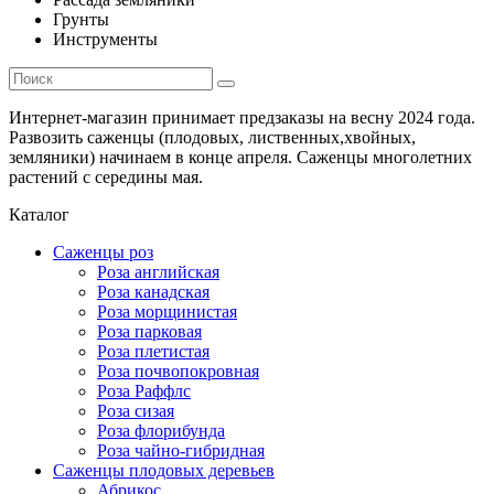
Грунты
Инструменты
Интернет-магазин принимает предзаказы на весну 2024 года.
Развозить саженцы (плодовых, лиственных,хвойных,
земляники) начинаем в конце апреля. Саженцы многолетних
растений с середины мая.
Каталог
Саженцы роз
Роза английская
Роза канадская
Роза морщинистая
Роза парковая
Роза плетистая
Роза почвопокровная
Роза Раффлс
Роза сизая
Роза флорибунда
Роза чайно-гибридная
Саженцы плодовых деревьев
Абрикос