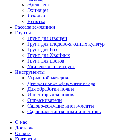
Эдельвейс
Эхинацея
Ясколка
Яснотка
Рассада земляники
Грунты
Грунт для Овощей
Грунт для плодово-ягодных культур
Грунт для Роз
Грунт для Хвойных
Грунт для цветов
Универсальный грунт
Инструменты
Укрывной материал
Декоративное оформление сада
Для обработки почвы
Инвентарь для полива
Опрыскиватели
Садово-режущие инструменты
Садово-хозяйственный инвентарь
О нас
Доставка
Оплата
Контакты