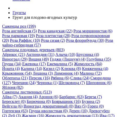
Грунты
Грунт для плодово-ягодных культур
Саженцы роз (199)
Роза английская (5)
Роза канадская (22)
Роза морщинистая (6)
Роза парковая (19)
Роза плетистая (28)
Роза почвопокровная
(20)
Роза Раффлс (10)
Роза сизая (2)
Роза флорибунда (30)
Роза
чайно-гибридная (57)
Саженцы плодовых деревьев (803)
Абрикос (21)
Актинидия (31)
Алыча (10)
Брусника (4)
Виноград (29)
Вишня (49)
Годжи (Лициум) (4)
Голубика (35)
Груша (34)
Ежевика (17)
Ежемалина (5)
Жимолость (84)
Йошта (4)
Калина (14)
Кизил (2)
Клюква (8)
Княженика (4)
Крыжовник (54)
Лещина (3)
Лимонник (4)
Малина (72)
Облепиха (21)
Персик (16)
Рябина (6)
Слива (24)
Смородина
(127)
Черешня (24)
Черника (1)
Шелковица (7)
Шиповник (6)
Яблоня (82)
Саженцы лиственных (513)
Айва (7)
Акация (4)
Арония (6)
Барбарис (63)
Береза (7)
Бересклет (0)
Бирючина (0)
Боярышник (16)
Бузина (2)
Вейгела (6)
Виноград декоративный (0)
Вяз (5)
Горец (0)
Гортензия (63)
Груша иволистная (0)
Дерен (10)
Древогубец
(2)
Дуб (3)
Жасмин (16)
Жимолость декоративная (13)
Ива (17)