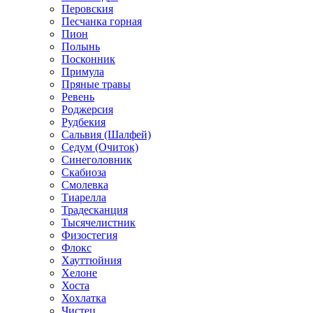
Перовския
Песчанка горная
Пион
Полынь
Посконник
Примула
Пряные травы
Ревень
Роджерсия
Рудбекия
Сальвия (Шалфей)
Седум (Очиток)
Синеголовник
Скабиоза
Смолевка
Тиарелла
Традесканция
Тысячелистник
Физостегия
Флокс
Хауттюйния
Хелоне
Хоста
Хохлатка
Чистец