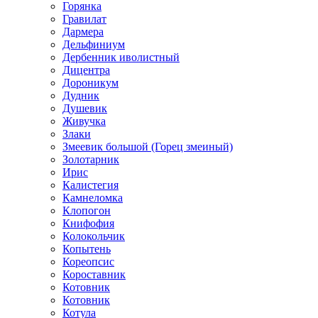
Горянка
Гравилат
Дармера
Дельфиниум
Дербенник иволистный
Дицентра
Дороникум
Дудник
Душевик
Живучка
Злаки
Змеевик большой (Горец змеиный)
Золотарник
Ирис
Калистегия
Камнеломка
Клопогон
Книфофия
Колокольчик
Копытень
Кореопсис
Короставник
Котовник
Котовник
Котула