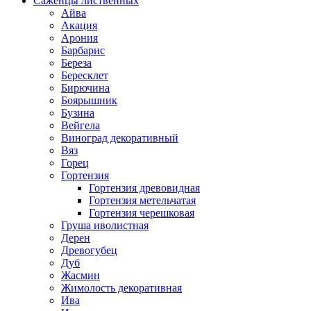
Саженцы лиственных
Айва
Акация
Арония
Барбарис
Береза
Бересклет
Бирючина
Боярышник
Бузина
Вейгела
Виноград декоративный
Вяз
Горец
Гортензия
Гортензия древовидная
Гортензия метельчатая
Гортензия черешковая
Груша иволистная
Дерен
Древогубец
Дуб
Жасмин
Жимолость декоративная
Ива