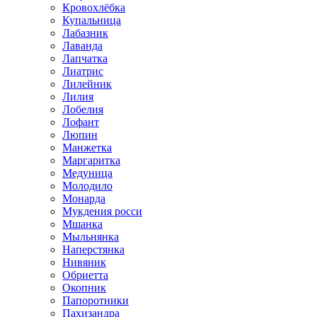
Кровохлёбка
Купальница
Лабазник
Лаванда
Лапчатка
Лиатрис
Лилейник
Лилия
Лобелия
Лофант
Люпин
Манжетка
Маргаритка
Медуница
Молодило
Монарда
Мукдения росси
Мшанка
Мыльнянка
Наперстянка
Нивяник
Обриетта
Окопник
Папоротники
Пахизандра