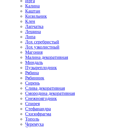
Ирга
Калина
Каштан
Кизильник
Клен
Лапчатка
Лещина
Липа
Лох серебристый
Лох узколистный
Магония
Малина декоративная
Миндаль
Пузыреплодник
Рябина
Рябинник
Сирень
Слива декоративная
Смородина декоративная
Снежноягодник
Спирея
Стефанандра
Схизофрагма
Тополь
Черемуха