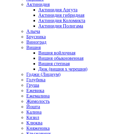
Актинидия
Актинидия Аргута
Актинидия гибридная
Актинидия Коломикта
Актинидия Полигама
Алыча
Брусника
Виноград
Вишня
Вишня войлочная
Вишня обыкновенная
Вишня степная
Дюк (вишня х черешня)
Годжи (Лициум)
Голубика
Груша
Ежевика
Ежемалина
Жимолость
Йошта
Калина
Кизил
Клюква
Княженика
Крыжовник