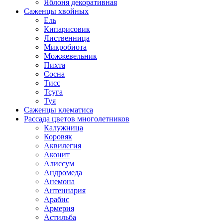
Яблоня декоративная
Саженцы хвойных
Ель
Кипарисовик
Лиственница
Микробиота
Можжевельник
Пихта
Сосна
Тисс
Тсуга
Туя
Саженцы клематиса
Рассада цветов многолетников
Калужница
Коровяк
Аквилегия
Аконит
Алиссум
Андромеда
Анемона
Антеннария
Арабис
Армерия
Астильба