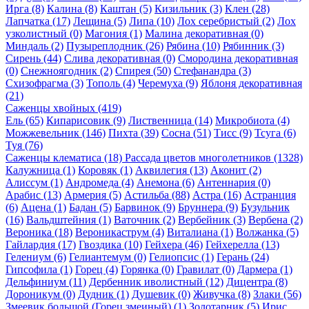
Ирга (8)
Калина (8)
Каштан (5)
Кизильник (3)
Клен (28)
Лапчатка (17)
Лещина (5)
Липа (10)
Лох серебристый (2)
Лох
узколистный (0)
Магония (1)
Малина декоративная (0)
Миндаль (2)
Пузыреплодник (26)
Рябина (10)
Рябинник (3)
Сирень (44)
Слива декоративная (0)
Смородина декоративная
(0)
Снежноягодник (2)
Спирея (50)
Стефанандра (3)
Схизофрагма (3)
Тополь (4)
Черемуха (9)
Яблоня декоративная
(21)
Саженцы хвойных (419)
Ель (65)
Кипарисовик (9)
Лиственница (14)
Микробиота (4)
Можжевельник (146)
Пихта (39)
Сосна (51)
Тисс (9)
Тсуга (6)
Туя (76)
Саженцы клематиса (18)
Рассада цветов многолетников (1328)
Калужница (1)
Коровяк (1)
Аквилегия (13)
Аконит (2)
Алиссум (1)
Андромеда (4)
Анемона (6)
Антеннария (0)
Арабис (13)
Армерия (5)
Астильба (88)
Астра (16)
Астранция
(6)
Ацена (1)
Бадан (5)
Барвинок (9)
Бруннера (9)
Бузульник
(16)
Вальдштейния (1)
Ваточник (2)
Вербейник (3)
Вербена (2)
Вероника (18)
Вероникаструм (4)
Виталиана (1)
Волжанка (5)
Гайлардия (17)
Гвоздика (10)
Гейхера (46)
Гейхерелла (13)
Гелениум (6)
Гелиантемум (0)
Гелиопсис (1)
Герань (24)
Гипсофила (1)
Горец (4)
Горянка (0)
Гравилат (0)
Дармера (1)
Дельфиниум (11)
Дербенник иволистный (12)
Дицентра (8)
Дороникум (0)
Дудник (1)
Душевик (0)
Живучка (8)
Злаки (56)
Змеевик большой (Горец змеиный) (1)
Золотарник (5)
Ирис