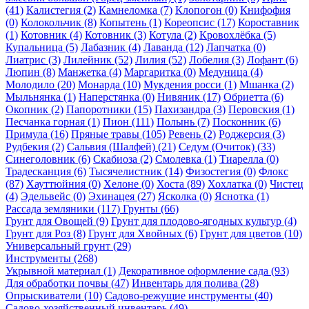
(41)
Калистегия (2)
Камнеломка (7)
Клопогон (0)
Книфофия
(0)
Колокольчик (8)
Копытень (1)
Кореопсис (17)
Короставник
(1)
Котовник (4)
Котовник (3)
Котула (2)
Кровохлёбка (5)
Купальница (5)
Лабазник (4)
Лаванда (12)
Лапчатка (0)
Лиатрис (3)
Лилейник (52)
Лилия (52)
Лобелия (3)
Лофант (6)
Люпин (8)
Манжетка (4)
Маргаритка (0)
Медуница (4)
Молодило (20)
Монарда (10)
Мукдения росси (1)
Мшанка (2)
Мыльнянка (1)
Наперстянка (0)
Нивяник (17)
Обриетта (6)
Окопник (2)
Папоротники (15)
Пахизандра (3)
Перовския (1)
Песчанка горная (1)
Пион (111)
Полынь (7)
Посконник (6)
Примула (16)
Пряные травы (105)
Ревень (2)
Роджерсия (3)
Рудбекия (2)
Сальвия (Шалфей) (21)
Седум (Очиток) (33)
Синеголовник (6)
Скабиоза (2)
Смолевка (1)
Тиарелла (0)
Традесканция (6)
Тысячелистник (14)
Физостегия (0)
Флокс
(87)
Хауттюйния (0)
Хелоне (0)
Хоста (89)
Хохлатка (0)
Чистец
(4)
Эдельвейс (0)
Эхинацея (27)
Ясколка (0)
Яснотка (1)
Рассада земляники (117)
Грунты (66)
Грунт для Овощей (9)
Грунт для плодово-ягодных культур (4)
Грунт для Роз (8)
Грунт для Хвойных (6)
Грунт для цветов (10)
Универсальный грунт (29)
Инструменты (268)
Укрывной материал (1)
Декоративное оформление сада (93)
Для обработки почвы (47)
Инвентарь для полива (28)
Опрыскиватели (10)
Садово-режущие инструменты (40)
Садово-хозяйственный инвентарь (49)