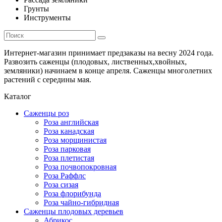
Грунты
Инструменты
Интернет-магазин принимает предзаказы на весну 2024 года.
Развозить саженцы (плодовых, лиственных,хвойных,
земляники) начинаем в конце апреля. Саженцы многолетних
растений с середины мая.
Каталог
Саженцы роз
Роза английская
Роза канадская
Роза морщинистая
Роза парковая
Роза плетистая
Роза почвопокровная
Роза Раффлс
Роза сизая
Роза флорибунда
Роза чайно-гибридная
Саженцы плодовых деревьев
Абрикос