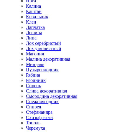
Ирга
Калина
Каштан
Кизильник
Клен
Лапчатка
Лещина
Липа
Лох серебристый
Лох узколистный
Магония
Малина декоративная
Миндаль
Пузыреплодник
Рябина
Рябинник
Сирень
Слива декоративная
Смородина декоративная
Снежноягодник
Спирея
Стефанандра
Схизофрагма
Тополь
Черемуха