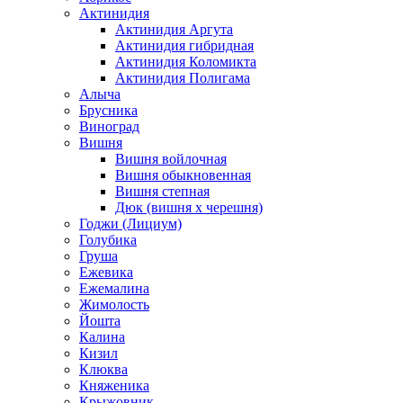
Актинидия
Актинидия Аргута
Актинидия гибридная
Актинидия Коломикта
Актинидия Полигама
Алыча
Брусника
Виноград
Вишня
Вишня войлочная
Вишня обыкновенная
Вишня степная
Дюк (вишня х черешня)
Годжи (Лициум)
Голубика
Груша
Ежевика
Ежемалина
Жимолость
Йошта
Калина
Кизил
Клюква
Княженика
Крыжовник