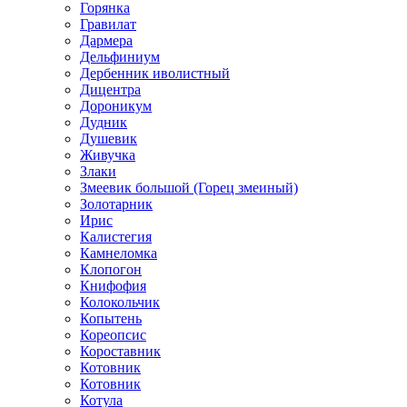
Горянка
Гравилат
Дармера
Дельфиниум
Дербенник иволистный
Дицентра
Дороникум
Дудник
Душевик
Живучка
Злаки
Змеевик большой (Горец змеиный)
Золотарник
Ирис
Калистегия
Камнеломка
Клопогон
Книфофия
Колокольчик
Копытень
Кореопсис
Короставник
Котовник
Котовник
Котула