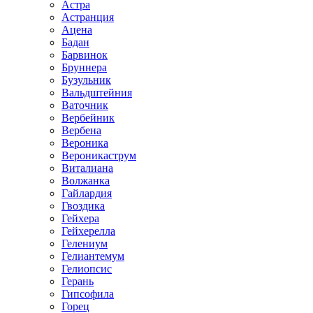
Астра
Астранция
Ацена
Бадан
Барвинок
Бруннера
Бузульник
Вальдштейния
Ваточник
Вербейник
Вербена
Вероника
Вероникаструм
Виталиана
Волжанка
Гайлардия
Гвоздика
Гейхера
Гейхерелла
Гелениум
Гелиантемум
Гелиопсис
Герань
Гипсофила
Горец