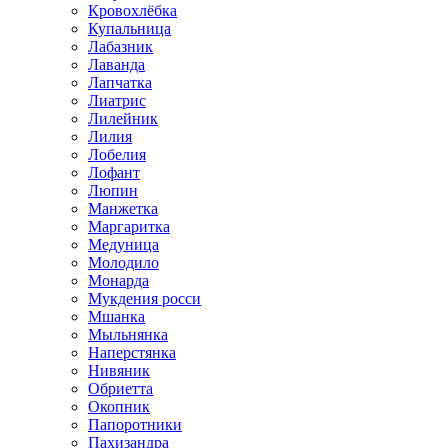
Кровохлёбка
Купальница
Лабазник
Лаванда
Лапчатка
Лиатрис
Лилейник
Лилия
Лобелия
Лофант
Люпин
Манжетка
Маргаритка
Медуница
Молодило
Монарда
Мукдения росси
Мшанка
Мыльнянка
Наперстянка
Нивяник
Обриетта
Окопник
Папоротники
Пахизандра