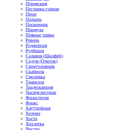
Перовския
Песчанка горная
Пион
Полынь
Посконник
Примула
Пряные травы
Ревень
Роджерсия
Рудбекия
Сальвия (Шалфей)
Седум (Очиток)
Синеголовник
Скабиоза
Смолевка
Тиарелла
Традесканция
Тысячелистник
Физостегия
Флокс
Хауттюйния
Хелоне
Хоста
Хохлатка
Чистец