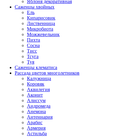
Яблоня декоративная
Саженцы хвойных
Ель
Кипарисовик
Лиственница
Микробиота
Можжевельник
Пихта
Сосна
Тисс
Тсуга
Туя
Саженцы клематиса
Рассада цветов многолетников
Калужница
Коровяк
Аквилегия
Аконит
Алиссум
Андромеда
Анемона
Антеннария
Арабис
Армерия
Астильба