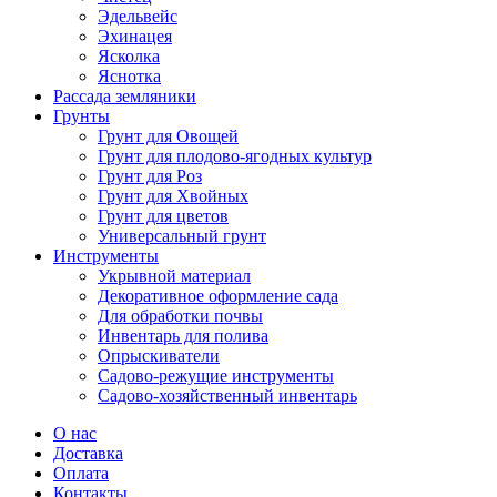
Эдельвейс
Эхинацея
Ясколка
Яснотка
Рассада земляники
Грунты
Грунт для Овощей
Грунт для плодово-ягодных культур
Грунт для Роз
Грунт для Хвойных
Грунт для цветов
Универсальный грунт
Инструменты
Укрывной материал
Декоративное оформление сада
Для обработки почвы
Инвентарь для полива
Опрыскиватели
Садово-режущие инструменты
Садово-хозяйственный инвентарь
О нас
Доставка
Оплата
Контакты