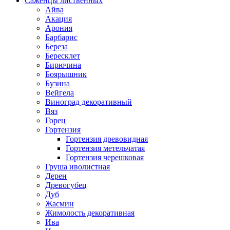
Саженцы лиственных
Айва
Акация
Арония
Барбарис
Береза
Бересклет
Бирючина
Боярышник
Бузина
Вейгела
Виноград декоративный
Вяз
Горец
Гортензия
Гортензия древовидная
Гортензия метельчатая
Гортензия черешковая
Груша иволистная
Дерен
Древогубец
Дуб
Жасмин
Жимолость декоративная
Ива