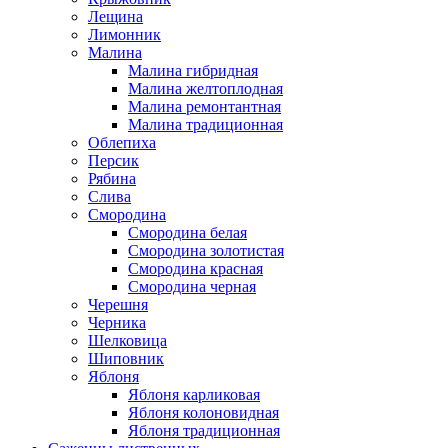
Лещина
Лимонник
Малина
Малина гибридная
Малина желтоплодная
Малина ремонтантная
Малина традиционная
Облепиха
Персик
Рябина
Слива
Смородина
Смородина белая
Смородина золотистая
Смородина красная
Смородина черная
Черешня
Черника
Шелковица
Шиповник
Яблоня
Яблоня карликовая
Яблоня колоновидная
Яблоня традиционная