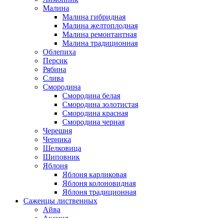
Малина
Малина гибридная
Малина желтоплодная
Малина ремонтантная
Малина традиционная
Облепиха
Персик
Рябина
Слива
Смородина
Смородина белая
Смородина золотистая
Смородина красная
Смородина черная
Черешня
Черника
Шелковица
Шиповник
Яблоня
Яблоня карликовая
Яблоня колоновидная
Яблоня традиционная
Саженцы лиственных
Айва