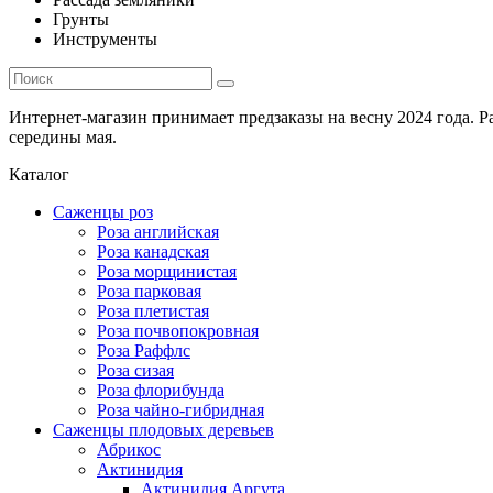
Грунты
Инструменты
Интернет-магазин принимает предзаказы на весну 2024 года. 
середины мая.
Каталог
Саженцы роз
Роза английская
Роза канадская
Роза морщинистая
Роза парковая
Роза плетистая
Роза почвопокровная
Роза Раффлс
Роза сизая
Роза флорибунда
Роза чайно-гибридная
Саженцы плодовых деревьев
Абрикос
Актинидия
Актинидия Аргута