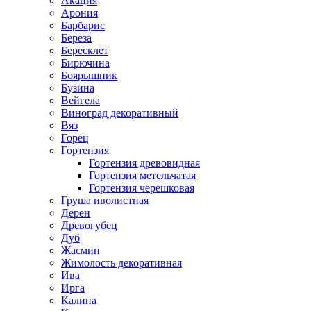
Акация
Арония
Барбарис
Береза
Бересклет
Бирючина
Боярышник
Бузина
Вейгела
Виноград декоративный
Вяз
Горец
Гортензия
Гортензия древовидная
Гортензия метельчатая
Гортензия черешковая
Груша иволистная
Дерен
Древогубец
Дуб
Жасмин
Жимолость декоративная
Ива
Ирга
Калина