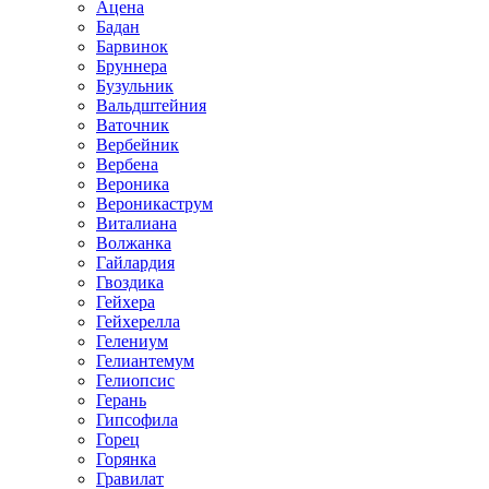
Ацена
Бадан
Барвинок
Бруннера
Бузульник
Вальдштейния
Ваточник
Вербейник
Вербена
Вероника
Вероникаструм
Виталиана
Волжанка
Гайлардия
Гвоздика
Гейхера
Гейхерелла
Гелениум
Гелиантемум
Гелиопсис
Герань
Гипсофила
Горец
Горянка
Гравилат