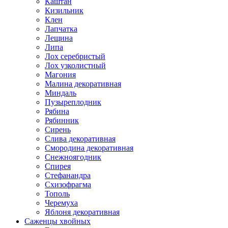
Каштан
Кизильник
Клен
Лапчатка
Лещина
Липа
Лох серебристый
Лох узколистный
Магония
Малина декоративная
Миндаль
Пузыреплодник
Рябина
Рябинник
Сирень
Слива декоративная
Смородина декоративная
Снежноягодник
Спирея
Стефанандра
Схизофрагма
Тополь
Черемуха
Яблоня декоративная
Саженцы хвойных