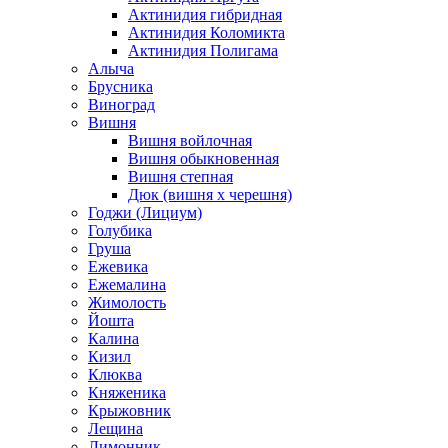
Актинидия гибридная
Актинидия Коломикта
Актинидия Полигама
Алыча
Брусника
Виноград
Вишня
Вишня войлочная
Вишня обыкновенная
Вишня степная
Дюк (вишня х черешня)
Годжи (Лициум)
Голубика
Груша
Ежевика
Ежемалина
Жимолость
Йошта
Калина
Кизил
Клюква
Княженика
Крыжовник
Лещина
Лимонник