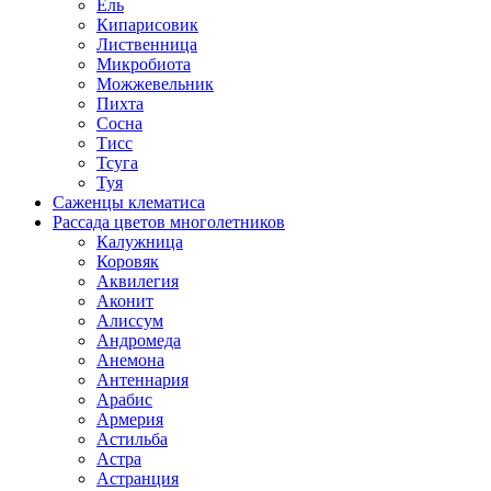
Ель
Кипарисовик
Лиственница
Микробиота
Можжевельник
Пихта
Сосна
Тисс
Тсуга
Туя
Саженцы клематиса
Рассада цветов многолетников
Калужница
Коровяк
Аквилегия
Аконит
Алиссум
Андромеда
Анемона
Антеннария
Арабис
Армерия
Астильба
Астра
Астранция