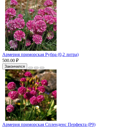
Армерия приморская Рубра (0,2 литра)
500.00 ₽
Закончился
Армерия приморская Спленденс Перфекта (Р9)