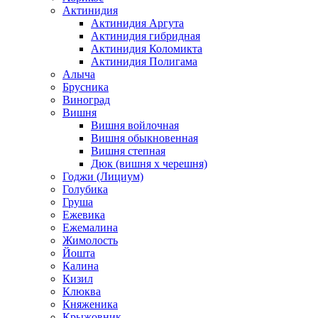
Актинидия
Актинидия Аргута
Актинидия гибридная
Актинидия Коломикта
Актинидия Полигама
Алыча
Брусника
Виноград
Вишня
Вишня войлочная
Вишня обыкновенная
Вишня степная
Дюк (вишня х черешня)
Годжи (Лициум)
Голубика
Груша
Ежевика
Ежемалина
Жимолость
Йошта
Калина
Кизил
Клюква
Княженика
Крыжовник