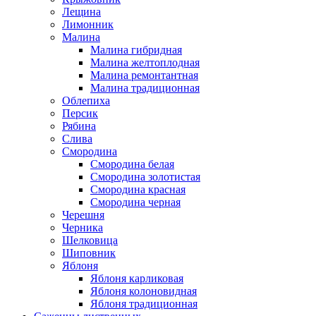
Лещина
Лимонник
Малина
Малина гибридная
Малина желтоплодная
Малина ремонтантная
Малина традиционная
Облепиха
Персик
Рябина
Слива
Смородина
Смородина белая
Смородина золотистая
Смородина красная
Смородина черная
Черешня
Черника
Шелковица
Шиповник
Яблоня
Яблоня карликовая
Яблоня колоновидная
Яблоня традиционная