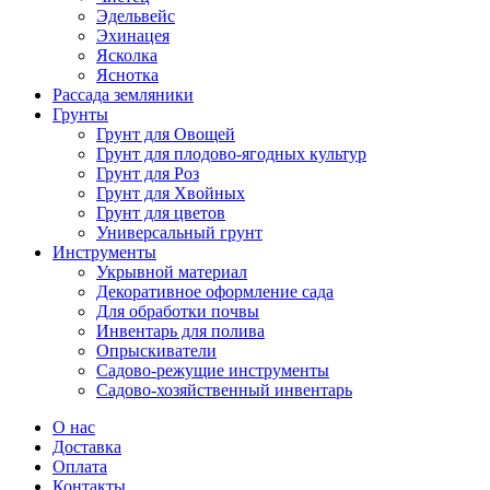
Эдельвейс
Эхинацея
Ясколка
Яснотка
Рассада земляники
Грунты
Грунт для Овощей
Грунт для плодово-ягодных культур
Грунт для Роз
Грунт для Хвойных
Грунт для цветов
Универсальный грунт
Инструменты
Укрывной материал
Декоративное оформление сада
Для обработки почвы
Инвентарь для полива
Опрыскиватели
Садово-режущие инструменты
Садово-хозяйственный инвентарь
О нас
Доставка
Оплата
Контакты