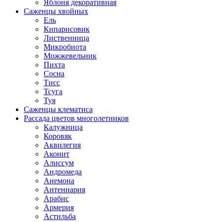
Яблоня декоративная
Саженцы хвойных
Ель
Кипарисовик
Лиственница
Микробиота
Можжевельник
Пихта
Сосна
Тисс
Тсуга
Туя
Саженцы клематиса
Рассада цветов многолетников
Калужница
Коровяк
Аквилегия
Аконит
Алиссум
Андромеда
Анемона
Антеннария
Арабис
Армерия
Астильба