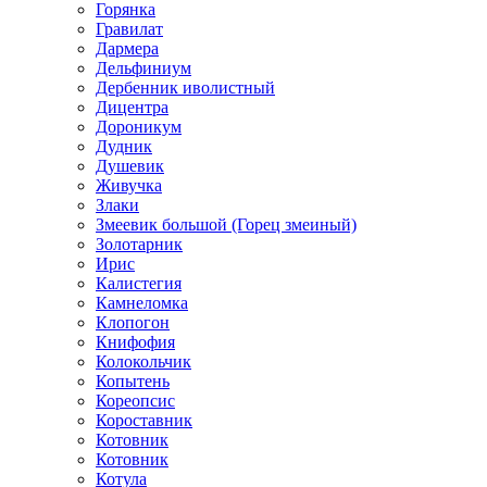
Горянка
Гравилат
Дармера
Дельфиниум
Дербенник иволистный
Дицентра
Дороникум
Дудник
Душевик
Живучка
Злаки
Змеевик большой (Горец змеиный)
Золотарник
Ирис
Калистегия
Камнеломка
Клопогон
Книфофия
Колокольчик
Копытень
Кореопсис
Короставник
Котовник
Котовник
Котула