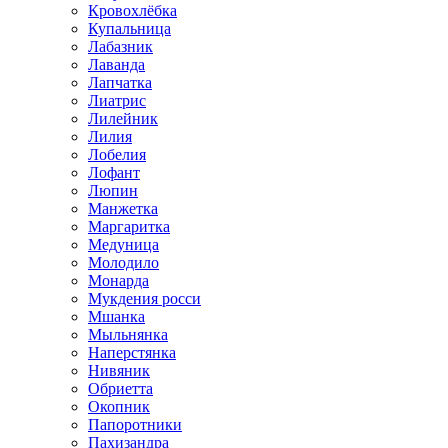
Кровохлёбка
Купальница
Лабазник
Лаванда
Лапчатка
Лиатрис
Лилейник
Лилия
Лобелия
Лофант
Люпин
Манжетка
Маргаритка
Медуница
Молодило
Монарда
Мукдения росси
Мшанка
Мыльнянка
Наперстянка
Нивяник
Обриетта
Окопник
Папоротники
Пахизандра