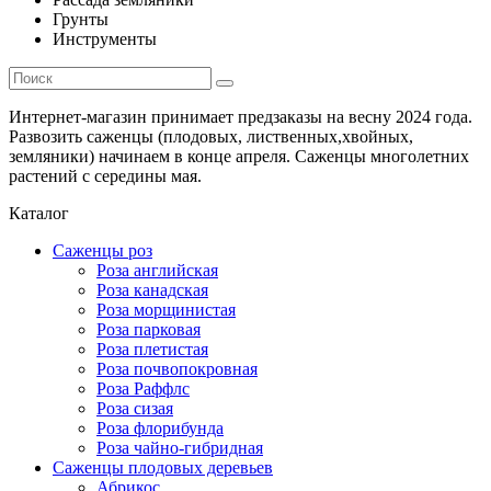
Грунты
Инструменты
Интернет-магазин принимает предзаказы на весну 2024 года.
Развозить саженцы (плодовых, лиственных,хвойных,
земляники) начинаем в конце апреля. Саженцы многолетних
растений с середины мая.
Каталог
Саженцы роз
Роза английская
Роза канадская
Роза морщинистая
Роза парковая
Роза плетистая
Роза почвопокровная
Роза Раффлс
Роза сизая
Роза флорибунда
Роза чайно-гибридная
Саженцы плодовых деревьев
Абрикос