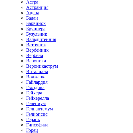
Астра
Астранция
Ацена
Бадан
Барвинок
Бруннера
Бузульник
Вальдштейния
Ваточник
Вербейник
Вербена
Вероника
Вероникаструм
Виталиана
Волжанка
Гайлардия
Гвоздика
Гейхера
Гейхерелла
Гелениум
Гелиантемум
Гелиопсис
Герань
Гипсофила
Горец