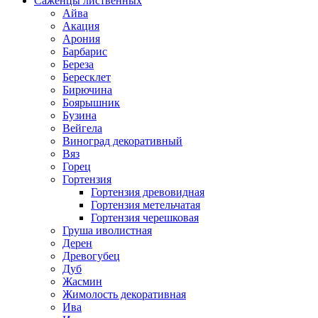
Саженцы лиственных
Айва
Акация
Арония
Барбарис
Береза
Бересклет
Бирючина
Боярышник
Бузина
Вейгела
Виноград декоративный
Вяз
Горец
Гортензия
Гортензия древовидная
Гортензия метельчатая
Гортензия черешковая
Груша иволистная
Дерен
Древогубец
Дуб
Жасмин
Жимолость декоративная
Ива