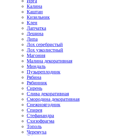
Ирга
Калина
Каштан
Кизильник
Клен
Лапчатка
Лещина
Липа
Лох серебристый
Лох узколистный
Магония
Малина декоративная
Миндаль
Пузыреплодник
Рябина
Рябинник
Сирень
Слива декоративная
Смородина декоративная
Снежноягодник
Спирея
Стефанандра
Схизофрагма
Тополь
Черемуха