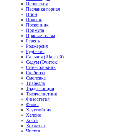
Перовския
Песчанка горная
Пион
Полынь
Посконник
Примула
Пряные травы
Ревень
Роджерсия
Рудбекия
Сальвия (Шалфей)
Седум (Очиток)
Синеголовник
Скабиоза
Смолевка
Тиарелла
Традесканция
Тысячелистник
Физостегия
Флокс
Хауттюйния
Хелоне
Хоста
Хохлатка
Чистец