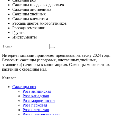
Саженцы роз
Саженцы плодовых деревьев
Саженцы лиственных
Саженцы хвойных
Саженцы клематиса
Рассада цветов многолетников
Рассада земляники
Грунты
Инструменты
Интернет-магазин принимает предзаказы на весну 2024 года.
Развозить саженцы (плодовых, лиственных,хвойных,
земляники) начинаем в конце апреля. Саженцы многолетних
растений с середины мая.
Каталог
Саженцы роз
Роза английская
Роза канадская
Роза морщинистая
Роза парковая
Роза плетистая
Роза почвопокровная