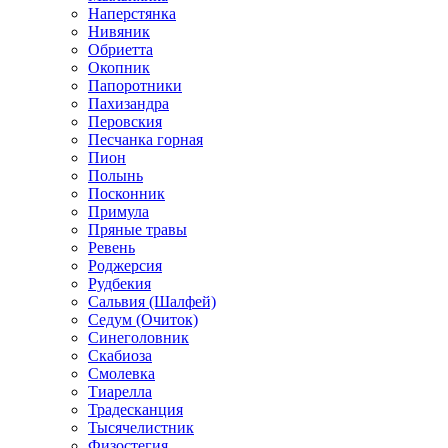
Наперстянка
Нивяник
Обриетта
Окопник
Папоротники
Пахизандра
Перовския
Песчанка горная
Пион
Полынь
Посконник
Примула
Пряные травы
Ревень
Роджерсия
Рудбекия
Сальвия (Шалфей)
Седум (Очиток)
Синеголовник
Скабиоза
Смолевка
Тиарелла
Традесканция
Тысячелистник
Физостегия