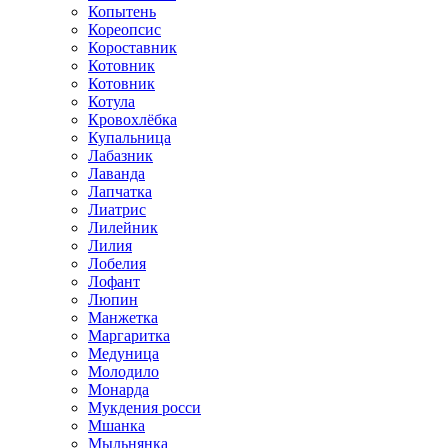
Копытень
Кореопсис
Короставник
Котовник
Котовник
Котула
Кровохлёбка
Купальница
Лабазник
Лаванда
Лапчатка
Лиатрис
Лилейник
Лилия
Лобелия
Лофант
Люпин
Манжетка
Маргаритка
Медуница
Молодило
Монарда
Мукдения росси
Мшанка
Мыльнянка