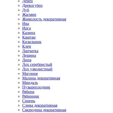
Дерен
Древогубец
Дуб
Жасмин
Жимолость декоративная
Ива
Ирга
Калина
Каштан
Кизильник
Клен
Лапчатка
Лещина
Липа
Лох серебристый
Лох узколистный
Магония
Малина декоративная
Миндаль
Пузыреплодник
Рябина
Рябинник
Сирень
Слива декоративная
Смородина декоративная