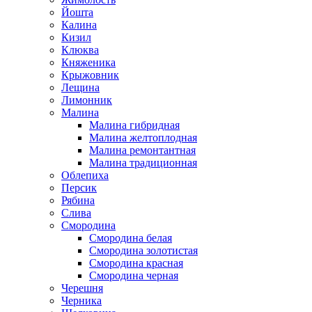
Йошта
Калина
Кизил
Клюква
Княженика
Крыжовник
Лещина
Лимонник
Малина
Малина гибридная
Малина желтоплодная
Малина ремонтантная
Малина традиционная
Облепиха
Персик
Рябина
Слива
Смородина
Смородина белая
Смородина золотистая
Смородина красная
Смородина черная
Черешня
Черника