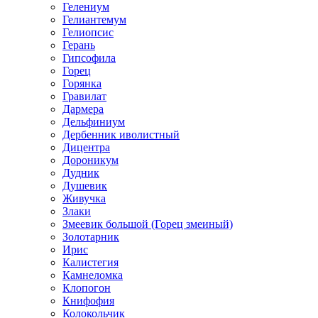
Гелениум
Гелиантемум
Гелиопсис
Герань
Гипсофила
Горец
Горянка
Гравилат
Дармера
Дельфиниум
Дербенник иволистный
Дицентра
Дороникум
Дудник
Душевик
Живучка
Злаки
Змеевик большой (Горец змеиный)
Золотарник
Ирис
Калистегия
Камнеломка
Клопогон
Книфофия
Колокольчик