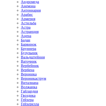
Андромеда
Анемона
Антеннария
Арабис
Армерия
Астильба
Астра
Астранция
Ацена
Бадан
Барвинок
Бруннера
Бузульник
Вальдштейния
Ваточник
Вербейник
Вербена
Вероника
Вероникаструм
Виталиана
Волжанка
Гайлардия
Гвоздика
Гейхера
Гейхерелла