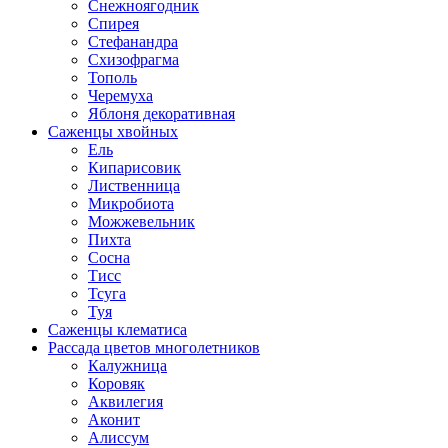
Снежноягодник
Спирея
Стефанандра
Схизофрагма
Тополь
Черемуха
Яблоня декоративная
Саженцы хвойных
Ель
Кипарисовик
Лиственница
Микробиота
Можжевельник
Пихта
Сосна
Тисс
Тсуга
Туя
Саженцы клематиса
Рассада цветов многолетников
Калужница
Коровяк
Аквилегия
Аконит
Алиссум