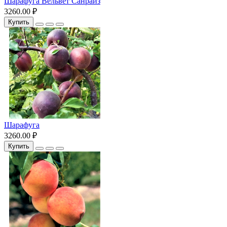
Шарафуга Вельвет Санрайз
3260.00 ₽
Купить
Шарафуга
3260.00 ₽
Купить