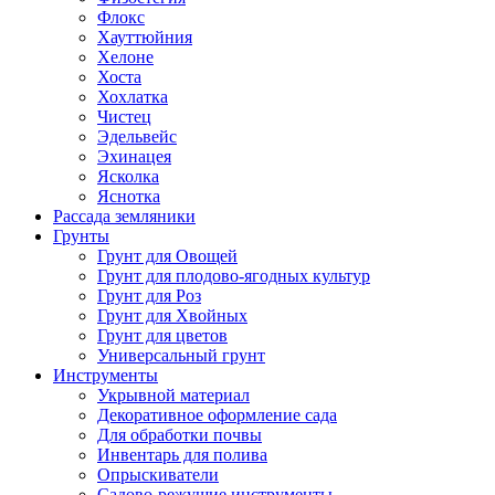
Флокс
Хауттюйния
Хелоне
Хоста
Хохлатка
Чистец
Эдельвейс
Эхинацея
Ясколка
Яснотка
Рассада земляники
Грунты
Грунт для Овощей
Грунт для плодово-ягодных культур
Грунт для Роз
Грунт для Хвойных
Грунт для цветов
Универсальный грунт
Инструменты
Укрывной материал
Декоративное оформление сада
Для обработки почвы
Инвентарь для полива
Опрыскиватели
Садово-режущие инструменты