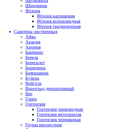
Шелковица
Шиповник
Яблоня
Яблоня карликовая
Яблоня колоновидная
Яблоня традиционная
Саженцы лиственных
Айва
Акация
Арония
Барбарис
Береза
Бересклет
Бирючина
Боярышник
Бузина
Вейгела
Виноград декоративный
Вяз
Горец
Гортензия
Гортензия древовидная
Гортензия метельчатая
Гортензия черешковая
Груша иволистная