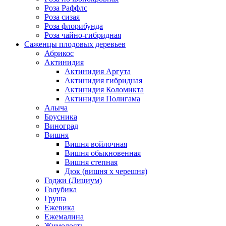
Роза Раффлс
Роза сизая
Роза флорибунда
Роза чайно-гибридная
Саженцы плодовых деревьев
Абрикос
Актинидия
Актинидия Аргута
Актинидия гибридная
Актинидия Коломикта
Актинидия Полигама
Алыча
Брусника
Виноград
Вишня
Вишня войлочная
Вишня обыкновенная
Вишня степная
Дюк (вишня х черешня)
Годжи (Лициум)
Голубика
Груша
Ежевика
Ежемалина
Жимолость