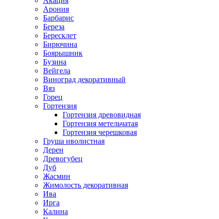
Акация
Арония
Барбарис
Береза
Бересклет
Бирючина
Боярышник
Бузина
Вейгела
Виноград декоративный
Вяз
Горец
Гортензия
Гортензия древовидная
Гортензия метельчатая
Гортензия черешковая
Груша иволистная
Дерен
Древогубец
Дуб
Жасмин
Жимолость декоративная
Ива
Ирга
Калина