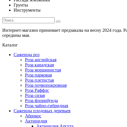
Грунты
Инструменты
Интернет-магазин принимает предзаказы на весну 2024 года. 
середины мая.
Каталог
Саженцы роз
Роза английская
Роза канадская
Роза морщинистая
Роза парковая
Роза плетистая
Роза почвопокровная
Роза Раффлс
Роза сизая
Роза флорибунда
Роза чайно-гибридная
Саженцы плодовых деревьев
Абрикос
Актинидия
Актинидия Аргута