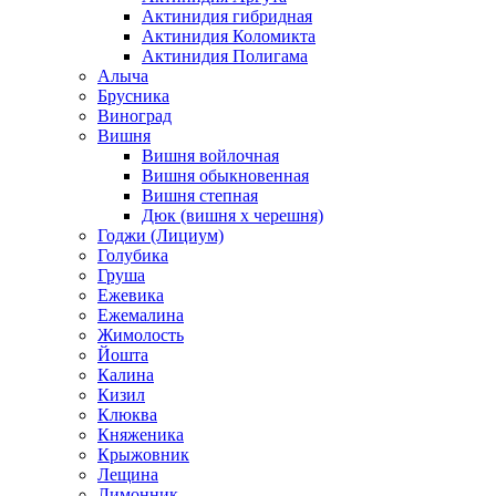
Актинидия гибридная
Актинидия Коломикта
Актинидия Полигама
Алыча
Брусника
Виноград
Вишня
Вишня войлочная
Вишня обыкновенная
Вишня степная
Дюк (вишня х черешня)
Годжи (Лициум)
Голубика
Груша
Ежевика
Ежемалина
Жимолость
Йошта
Калина
Кизил
Клюква
Княженика
Крыжовник
Лещина
Лимонник