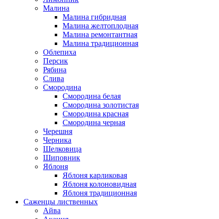
Малина
Малина гибридная
Малина желтоплодная
Малина ремонтантная
Малина традиционная
Облепиха
Персик
Рябина
Слива
Смородина
Смородина белая
Смородина золотистая
Смородина красная
Смородина черная
Черешня
Черника
Шелковица
Шиповник
Яблоня
Яблоня карликовая
Яблоня колоновидная
Яблоня традиционная
Саженцы лиственных
Айва