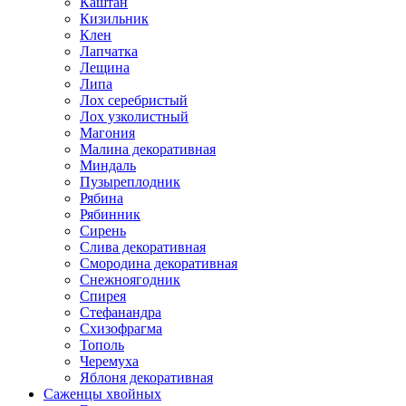
Каштан
Кизильник
Клен
Лапчатка
Лещина
Липа
Лох серебристый
Лох узколистный
Магония
Малина декоративная
Миндаль
Пузыреплодник
Рябина
Рябинник
Сирень
Слива декоративная
Смородина декоративная
Снежноягодник
Спирея
Стефанандра
Схизофрагма
Тополь
Черемуха
Яблоня декоративная
Саженцы хвойных