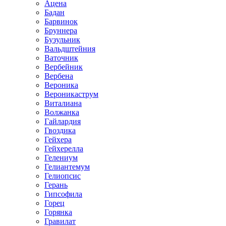
Ацена
Бадан
Барвинок
Бруннера
Бузульник
Вальдштейния
Ваточник
Вербейник
Вербена
Вероника
Вероникаструм
Виталиана
Волжанка
Гайлардия
Гвоздика
Гейхера
Гейхерелла
Гелениум
Гелиантемум
Гелиопсис
Герань
Гипсофила
Горец
Горянка
Гравилат