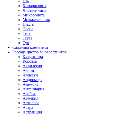
Ель
Кипарисовик
Лиственница
Микробиота
Можжевельник
Пихта
Сосна
Тисс
Тсуга
Туя
Саженцы клематиса
Рассада цветов многолетников
Калужница
Коровяк
Аквилегия
Аконит
Алиссум
Андромеда
Анемона
Антеннария
Арабис
Армерия
Астильба
Астра
Астранция