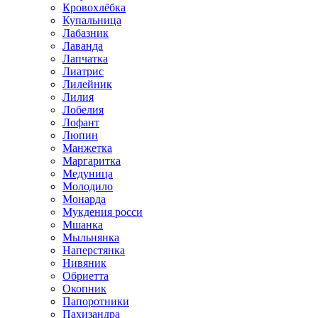
Кровохлёбка
Купальница
Лабазник
Лаванда
Лапчатка
Лиатрис
Лилейник
Лилия
Лобелия
Лофант
Люпин
Манжетка
Маргаритка
Медуница
Молодило
Монарда
Мукдения росси
Мшанка
Мыльнянка
Наперстянка
Нивяник
Обриетта
Окопник
Папоротники
Пахизандра