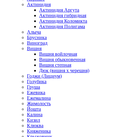
Актинидия
Актинидия Аргута
Актинидия гибридная
Актинидия Коломикта
Актинидия Полигама
Алыча
Брусника
Виноград
Вишня
Вишня войлочная
Вишня обыкновенная
Вишня степная
Дюк (вишня х черешня)
Годжи (Лициум)
Голубика
Груша
Ежевика
Ежемалина
Жимолость
Йошта
Калина
Кизил
Клюква
Княженика
Крыжовник