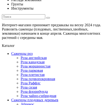
Грунты
Инструменты
Интернет-магазин принимает предзаказы на весну 2024 года.
Развозить саженцы (плодовых, лиственных,хвойных,
земляники) начинаем в конце апреля. Саженцы многолетних
растений с середины мая.
Каталог
Саженцы роз
Роза английская
Роза канадская
Роза морщинистая
Роза парковая
Роза плетистая
Роза почвопокровная
Роза Раффлс
Роза сизая
Роза флорибунда
Роза чайно-гибридная
Саженцы плодовых деревьев
Абрикос