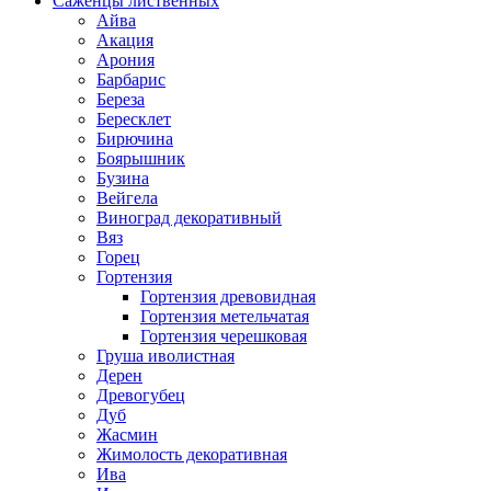
Саженцы лиственных
Айва
Акация
Арония
Барбарис
Береза
Бересклет
Бирючина
Боярышник
Бузина
Вейгела
Виноград декоративный
Вяз
Горец
Гортензия
Гортензия древовидная
Гортензия метельчатая
Гортензия черешковая
Груша иволистная
Дерен
Древогубец
Дуб
Жасмин
Жимолость декоративная
Ива