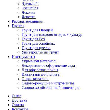
Эдельвейс
Эхинацея
Ясколка
Яснотка
Рассада земляники
Грунты
Грунт для Овощей
Грунт для плодово-ягодных культур
Грунт для Роз
Грунт для Хвойных
Грунт для цветов
Универсальный грунт
Инструменты
Укрывной материал
Декоративное оформление сада
Для обработки почвы
Инвентарь для полива
Опрыскиватели
Садово-режущие инструменты
Садово-хозяйственный инвентарь
О нас
Доставка
Оплата
Контакты