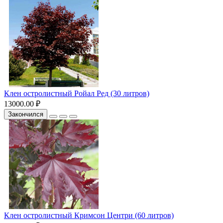
Клен остролистный Ройал Ред (30 литров)
13000.00 ₽
Закончился
Клен остролистный Кримсон Центри (60 литров)