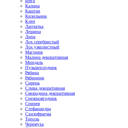
Ирга
Калина
Каштан
Кизильник
Клен
Лапчатка
Лещина
Липа
Лох серебристый
Лох узколистный
Магония
Малина декоративная
Миндаль
Пузыреплодник
Рябина
Рябинник
Сирень
Слива декоративная
Смородина декоративная
Снежноягодник
Спирея
Стефанандра
Схизофрагма
Тополь
Черемуха