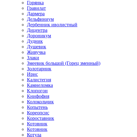
Горянка
Гравилат
Дармера
Дельфиниум
Дербенник иволистный
Дицентра
Дороникум
Дудник
Душевик
Живучка
Злаки
Змеевик большой (Горец змеиный)
Золотарник
Ирис
Калистегия
Камнеломка
Клопогон
Книфофия
Колокольчик
Копытень
Кореопсис
Короставник
Котовник
Котовник
Котула