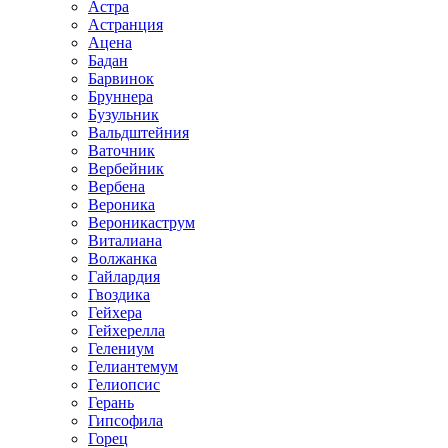
Астра
Астранция
Ацена
Бадан
Барвинок
Бруннера
Бузульник
Вальдштейния
Ваточник
Вербейник
Вербена
Вероника
Вероникаструм
Виталиана
Волжанка
Гайлардия
Гвоздика
Гейхера
Гейхерелла
Гелениум
Гелиантемум
Гелиопсис
Герань
Гипсофила
Горец