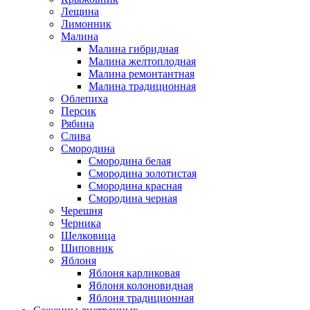
Лещина
Лимонник
Малина
Малина гибридная
Малина желтоплодная
Малина ремонтантная
Малина традиционная
Облепиха
Персик
Рябина
Слива
Смородина
Смородина белая
Смородина золотистая
Смородина красная
Смородина черная
Черешня
Черника
Шелковица
Шиповник
Яблоня
Яблоня карликовая
Яблоня колоновидная
Яблоня традиционная