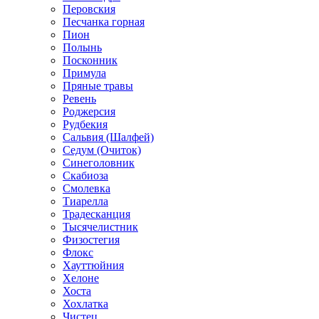
Перовския
Песчанка горная
Пион
Полынь
Посконник
Примула
Пряные травы
Ревень
Роджерсия
Рудбекия
Сальвия (Шалфей)
Седум (Очиток)
Синеголовник
Скабиоза
Смолевка
Тиарелла
Традесканция
Тысячелистник
Физостегия
Флокс
Хауттюйния
Хелоне
Хоста
Хохлатка
Чистец