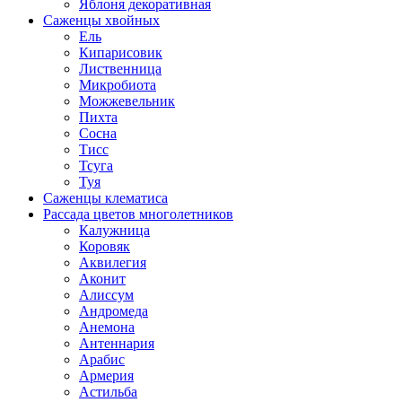
Яблоня декоративная
Саженцы хвойных
Ель
Кипарисовик
Лиственница
Микробиота
Можжевельник
Пихта
Сосна
Тисс
Тсуга
Туя
Саженцы клематиса
Рассада цветов многолетников
Калужница
Коровяк
Аквилегия
Аконит
Алиссум
Андромеда
Анемона
Антеннария
Арабис
Армерия
Астильба