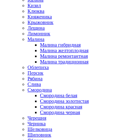
Кизил
Клюква
Княженика
Крыжовник
Лещина
Лимонник
Малина
Малина гибридная
Малина желтоплодная
Малина ремонтантная
Малина традиционная
Облепиха
Персик
Рябина
Слива
Смородина
Смородина белая
Смородина золотистая
Смородина красная
Смородина черная
Черешня
Черника
Шелковица
Шиповник