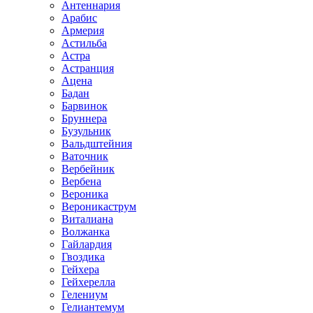
Антеннария
Арабис
Армерия
Астильба
Астра
Астранция
Ацена
Бадан
Барвинок
Бруннера
Бузульник
Вальдштейния
Ваточник
Вербейник
Вербена
Вероника
Вероникаструм
Виталиана
Волжанка
Гайлардия
Гвоздика
Гейхера
Гейхерелла
Гелениум
Гелиантемум