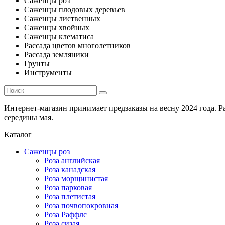
Саженцы роз
Саженцы плодовых деревьев
Саженцы лиственных
Саженцы хвойных
Саженцы клематиса
Рассада цветов многолетников
Рассада земляники
Грунты
Инструменты
Интернет-магазин принимает предзаказы на весну 2024 года. 
середины мая.
Каталог
Саженцы роз
Роза английская
Роза канадская
Роза морщинистая
Роза парковая
Роза плетистая
Роза почвопокровная
Роза Раффлс
Роза сизая