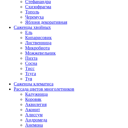
Стефанандра
Схизофрагма
Тополь
Черемуха
Яблоня декоративная
Саженцы хвойных
Ель
Кипарисовик
Лиственница
Микробиота
Можжевельник
Пихта
Сосна
Тисс
Тсуга
Туя
Саженцы клематиса
Рассада цветов многолетников
Калужница
Коровяк
Аквилегия
Аконит
Алиссум
Андромеда
Анемона