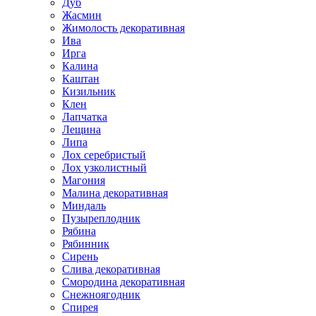
Дуб
Жасмин
Жимолость декоративная
Ива
Ирга
Калина
Каштан
Кизильник
Клен
Лапчатка
Лещина
Липа
Лох серебристый
Лох узколистный
Магония
Малина декоративная
Миндаль
Пузыреплодник
Рябина
Рябинник
Сирень
Слива декоративная
Смородина декоративная
Снежноягодник
Спирея