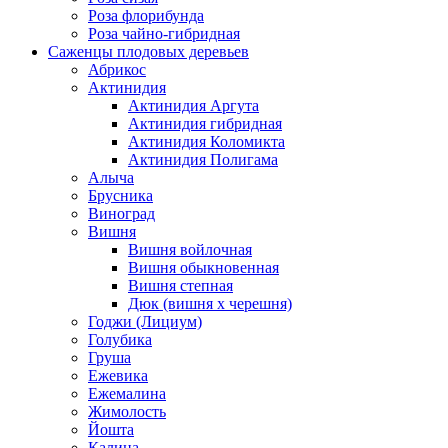
Роза флорибунда
Роза чайно-гибридная
Саженцы плодовых деревьев
Абрикос
Актинидия
Актинидия Аргута
Актинидия гибридная
Актинидия Коломикта
Актинидия Полигама
Алыча
Брусника
Виноград
Вишня
Вишня войлочная
Вишня обыкновенная
Вишня степная
Дюк (вишня х черешня)
Годжи (Лициум)
Голубика
Груша
Ежевика
Ежемалина
Жимолость
Йошта
Калина