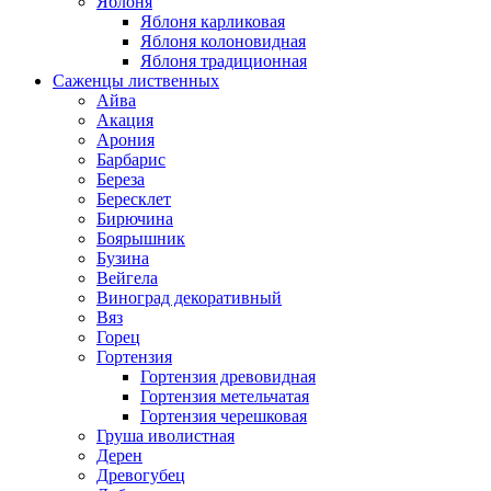
Яблоня
Яблоня карликовая
Яблоня колоновидная
Яблоня традиционная
Саженцы лиственных
Айва
Акация
Арония
Барбарис
Береза
Бересклет
Бирючина
Боярышник
Бузина
Вейгела
Виноград декоративный
Вяз
Горец
Гортензия
Гортензия древовидная
Гортензия метельчатая
Гортензия черешковая
Груша иволистная
Дерен
Древогубец