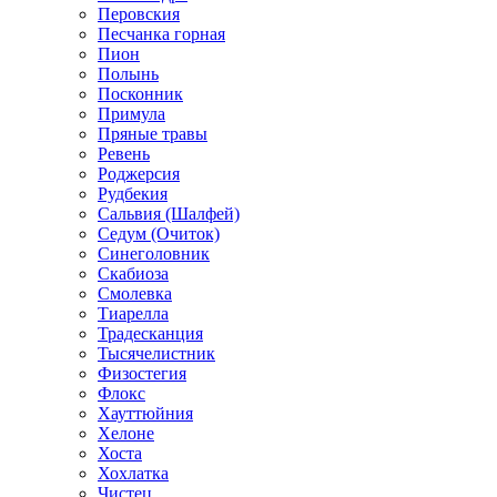
Перовския
Песчанка горная
Пион
Полынь
Посконник
Примула
Пряные травы
Ревень
Роджерсия
Рудбекия
Сальвия (Шалфей)
Седум (Очиток)
Синеголовник
Скабиоза
Смолевка
Тиарелла
Традесканция
Тысячелистник
Физостегия
Флокс
Хауттюйния
Хелоне
Хоста
Хохлатка
Чистец