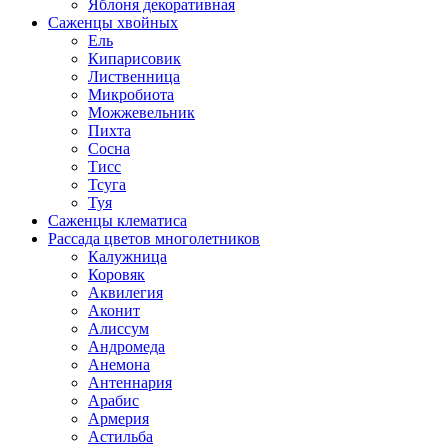
Яблоня декоративная
Саженцы хвойных
Ель
Кипарисовик
Лиственница
Микробиота
Можжевельник
Пихта
Сосна
Тисс
Тсуга
Туя
Саженцы клематиса
Рассада цветов многолетников
Калужница
Коровяк
Аквилегия
Аконит
Алиссум
Андромеда
Анемона
Антеннария
Арабис
Армерия
Астильба