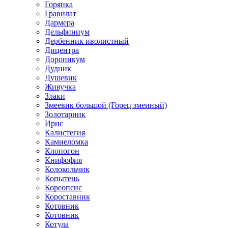
Горянка
Гравилат
Дармера
Дельфиниум
Дербенник иволистный
Дицентра
Дороникум
Дудник
Душевик
Живучка
Злаки
Змеевик большой (Горец змеиный)
Золотарник
Ирис
Калистегия
Камнеломка
Клопогон
Книфофия
Колокольчик
Копытень
Кореопсис
Короставник
Котовник
Котовник
Котула