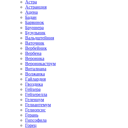
Астра
Астранция
Ацена
Бадан
Барвинок
Бруннера
Бузульник
Вальдштейния
Ваточник
Вербейник
Вербена
Вероника
Вероникаструм
Виталиана
Волжанка
Гайлардия
Гвоздика
Гейхера
Гейхерелла
Гелениум
Гелиантемум
Гелиопсис
Герань
Гипсофила
Горец