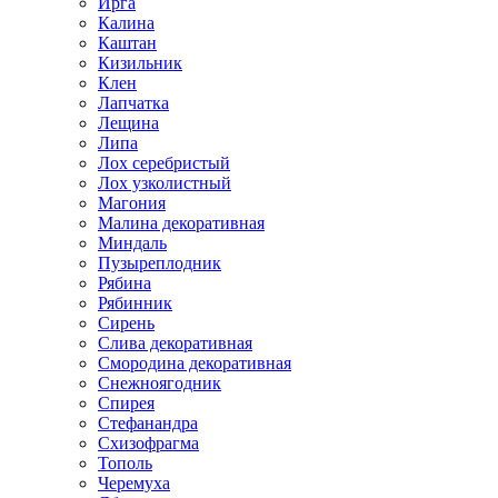
Ирга
Калина
Каштан
Кизильник
Клен
Лапчатка
Лещина
Липа
Лох серебристый
Лох узколистный
Магония
Малина декоративная
Миндаль
Пузыреплодник
Рябина
Рябинник
Сирень
Слива декоративная
Смородина декоративная
Снежноягодник
Спирея
Стефанандра
Схизофрагма
Тополь
Черемуха