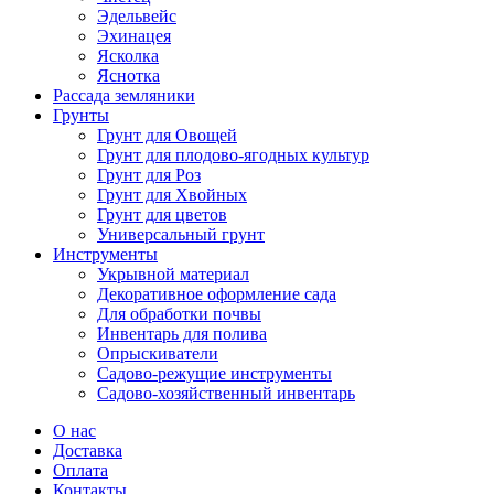
Эдельвейс
Эхинацея
Ясколка
Яснотка
Рассада земляники
Грунты
Грунт для Овощей
Грунт для плодово-ягодных культур
Грунт для Роз
Грунт для Хвойных
Грунт для цветов
Универсальный грунт
Инструменты
Укрывной материал
Декоративное оформление сада
Для обработки почвы
Инвентарь для полива
Опрыскиватели
Садово-режущие инструменты
Садово-хозяйственный инвентарь
О нас
Доставка
Оплата
Контакты