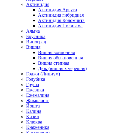
Актинидия
Актинидия Аргута
Актинидия гибридная
Актинидия Коломикта
Актинидия Полигама
Алыча
Брусника
Виноград
Вишня
Вишня войлочная
Вишня обыкновенная
Вишня степная
Дюк (вишня х черешня)
Годжи (Лициум)
Голубика
Груша
Ежевика
Ежемалина
Жимолость
Йошта
Калина
Кизил
Клюква
Княженика
Крыжовник