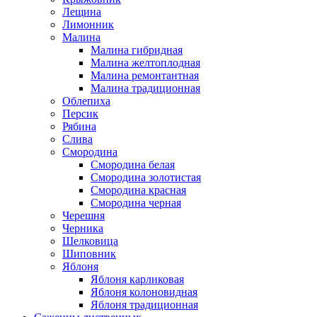
Лещина
Лимонник
Малина
Малина гибридная
Малина желтоплодная
Малина ремонтантная
Малина традиционная
Облепиха
Персик
Рябина
Слива
Смородина
Смородина белая
Смородина золотистая
Смородина красная
Смородина черная
Черешня
Черника
Шелковица
Шиповник
Яблоня
Яблоня карликовая
Яблоня колоновидная
Яблоня традиционная