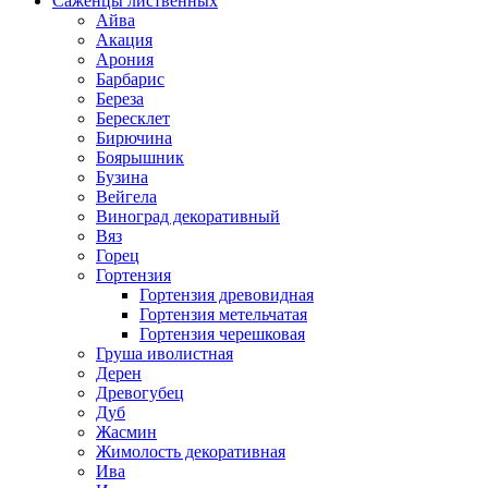
Саженцы лиственных
Айва
Акация
Арония
Барбарис
Береза
Бересклет
Бирючина
Боярышник
Бузина
Вейгела
Виноград декоративный
Вяз
Горец
Гортензия
Гортензия древовидная
Гортензия метельчатая
Гортензия черешковая
Груша иволистная
Дерен
Древогубец
Дуб
Жасмин
Жимолость декоративная
Ива