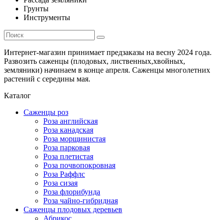
Грунты
Инструменты
Интернет-магазин принимает предзаказы на весну 2024 года.
Развозить саженцы (плодовых, лиственных,хвойных,
земляники) начинаем в конце апреля. Саженцы многолетних
растений с середины мая.
Каталог
Саженцы роз
Роза английская
Роза канадская
Роза морщинистая
Роза парковая
Роза плетистая
Роза почвопокровная
Роза Раффлс
Роза сизая
Роза флорибунда
Роза чайно-гибридная
Саженцы плодовых деревьев
Абрикос