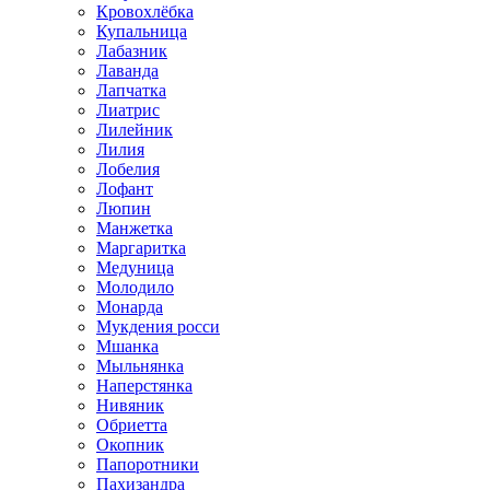
Кровохлёбка
Купальница
Лабазник
Лаванда
Лапчатка
Лиатрис
Лилейник
Лилия
Лобелия
Лофант
Люпин
Манжетка
Маргаритка
Медуница
Молодило
Монарда
Мукдения росси
Мшанка
Мыльнянка
Наперстянка
Нивяник
Обриетта
Окопник
Папоротники
Пахизандра