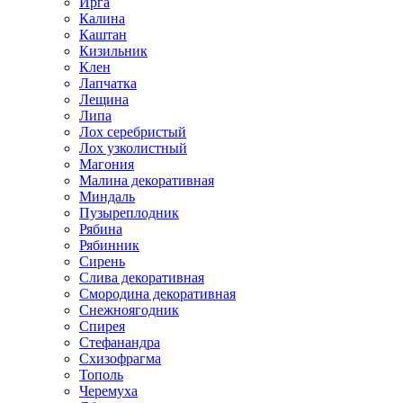
Ирга
Калина
Каштан
Кизильник
Клен
Лапчатка
Лещина
Липа
Лох серебристый
Лох узколистный
Магония
Малина декоративная
Миндаль
Пузыреплодник
Рябина
Рябинник
Сирень
Слива декоративная
Смородина декоративная
Снежноягодник
Спирея
Стефанандра
Схизофрагма
Тополь
Черемуха