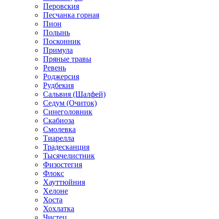
Перовския
Песчанка горная
Пион
Полынь
Посконник
Примула
Пряные травы
Ревень
Роджерсия
Рудбекия
Сальвия (Шалфей)
Седум (Очиток)
Синеголовник
Скабиоза
Смолевка
Тиарелла
Традесканция
Тысячелистник
Физостегия
Флокс
Хауттюйния
Хелоне
Хоста
Хохлатка
Чистец