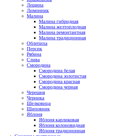
Лещина
Лимонник
Малина
Малина гибридная
Малина желтоплодная
Малина ремонтантная
Малина традиционная
Облепиха
Персик
Рябина
Слива
Смородина
Смородина белая
Смородина золотистая
Смородина красная
Смородина черная
Черешня
Черника
Шелковица
Шиповник
Яблоня
Яблоня карликовая
Яблоня колоновидная
Яблоня традиционная