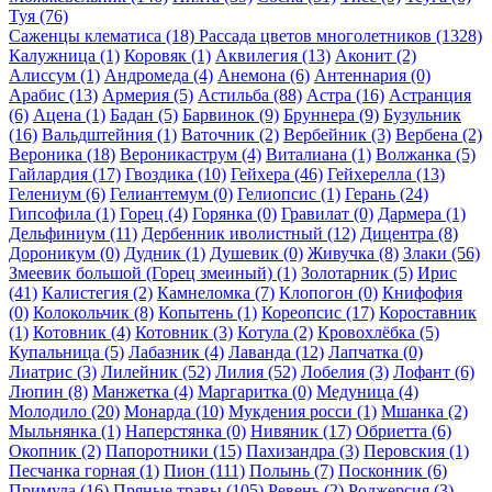
Туя (76)
Саженцы клематиса (18)
Рассада цветов многолетников (1328)
Калужница (1)
Коровяк (1)
Аквилегия (13)
Аконит (2)
Алиссум (1)
Андромеда (4)
Анемона (6)
Антеннария (0)
Арабис (13)
Армерия (5)
Астильба (88)
Астра (16)
Астранция
(6)
Ацена (1)
Бадан (5)
Барвинок (9)
Бруннера (9)
Бузульник
(16)
Вальдштейния (1)
Ваточник (2)
Вербейник (3)
Вербена (2)
Вероника (18)
Вероникаструм (4)
Виталиана (1)
Волжанка (5)
Гайлардия (17)
Гвоздика (10)
Гейхера (46)
Гейхерелла (13)
Гелениум (6)
Гелиантемум (0)
Гелиопсис (1)
Герань (24)
Гипсофила (1)
Горец (4)
Горянка (0)
Гравилат (0)
Дармера (1)
Дельфиниум (11)
Дербенник иволистный (12)
Дицентра (8)
Дороникум (0)
Дудник (1)
Душевик (0)
Живучка (8)
Злаки (56)
Змеевик большой (Горец змеиный) (1)
Золотарник (5)
Ирис
(41)
Калистегия (2)
Камнеломка (7)
Клопогон (0)
Книфофия
(0)
Колокольчик (8)
Копытень (1)
Кореопсис (17)
Короставник
(1)
Котовник (4)
Котовник (3)
Котула (2)
Кровохлёбка (5)
Купальница (5)
Лабазник (4)
Лаванда (12)
Лапчатка (0)
Лиатрис (3)
Лилейник (52)
Лилия (52)
Лобелия (3)
Лофант (6)
Люпин (8)
Манжетка (4)
Маргаритка (0)
Медуница (4)
Молодило (20)
Монарда (10)
Мукдения росси (1)
Мшанка (2)
Мыльнянка (1)
Наперстянка (0)
Нивяник (17)
Обриетта (6)
Окопник (2)
Папоротники (15)
Пахизандра (3)
Перовския (1)
Песчанка горная (1)
Пион (111)
Полынь (7)
Посконник (6)
Примула (16)
Пряные травы (105)
Ревень (2)
Роджерсия (3)