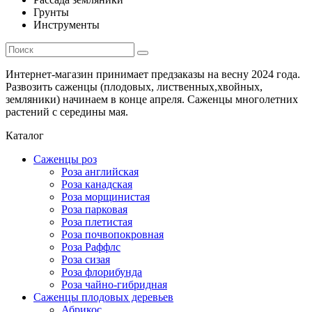
Грунты
Инструменты
Интернет-магазин принимает предзаказы на весну 2024 года.
Развозить саженцы (плодовых, лиственных,хвойных,
земляники) начинаем в конце апреля. Саженцы многолетних
растений с середины мая.
Каталог
Саженцы роз
Роза английская
Роза канадская
Роза морщинистая
Роза парковая
Роза плетистая
Роза почвопокровная
Роза Раффлс
Роза сизая
Роза флорибунда
Роза чайно-гибридная
Саженцы плодовых деревьев
Абрикос