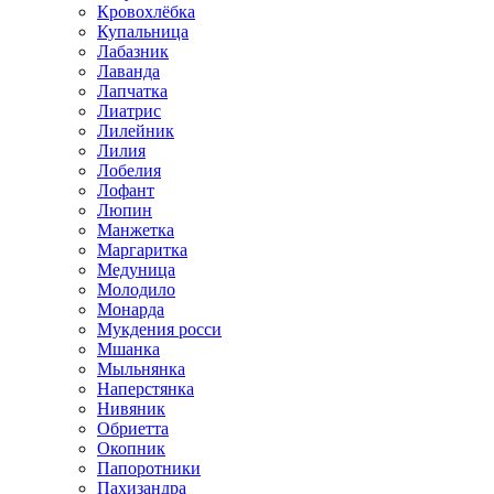
Кровохлёбка
Купальница
Лабазник
Лаванда
Лапчатка
Лиатрис
Лилейник
Лилия
Лобелия
Лофант
Люпин
Манжетка
Маргаритка
Медуница
Молодило
Монарда
Мукдения росси
Мшанка
Мыльнянка
Наперстянка
Нивяник
Обриетта
Окопник
Папоротники
Пахизандра