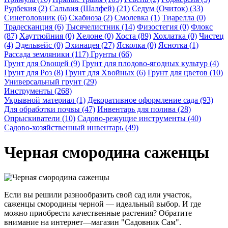
Рудбекия (2)
Сальвия (Шалфей) (21)
Седум (Очиток) (33)
Синеголовник (6)
Скабиоза (2)
Смолевка (1)
Тиарелла (0)
Традесканция (6)
Тысячелистник (14)
Физостегия (0)
Флокс
(87)
Хауттюйния (0)
Хелоне (0)
Хоста (89)
Хохлатка (0)
Чистец
(4)
Эдельвейс (0)
Эхинацея (27)
Ясколка (0)
Яснотка (1)
Рассада земляники (117)
Грунты (66)
Грунт для Овощей (9)
Грунт для плодово-ягодных культур (4)
Грунт для Роз (8)
Грунт для Хвойных (6)
Грунт для цветов (10)
Универсальный грунт (29)
Инструменты (268)
Укрывной материал (1)
Декоративное оформление сада (93)
Для обработки почвы (47)
Инвентарь для полива (28)
Опрыскиватели (10)
Садово-режущие инструменты (40)
Садово-хозяйственный инвентарь (49)
Черная смородина саженцы
Если вы решили разнообразить свой сад или участок,
саженцы смородины черной — идеальный выбор. И где
можно приобрести качественные растения? Обратите
внимание на интернет—магазин "Садовник Сам".