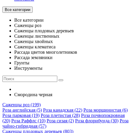
Все категории
Все категории
Саженцы роз
Саженцы плодовых деревьев
Саженцы лиственных
Саженцы хвойных
Саженцы клематиса
Рассада цветов многолетников
Рассада земляники
Грунты
Инструменты
Смородина черная
Саженцы роз (199)
Роза английская (5)
Роза канадская (22)
Роза морщинистая (6)
Роза парковая (19)
Роза плетистая (28)
Роза почвопокровная
(20)
Роза Раффлс (10)
Роза сизая (2)
Роза флорибунда (30)
Роза
чайно-гибридная (57)
Саженцы плодовых деревьев (803)