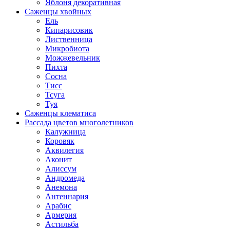
Яблоня декоративная
Саженцы хвойных
Ель
Кипарисовик
Лиственница
Микробиота
Можжевельник
Пихта
Сосна
Тисс
Тсуга
Туя
Саженцы клематиса
Рассада цветов многолетников
Калужница
Коровяк
Аквилегия
Аконит
Алиссум
Андромеда
Анемона
Антеннария
Арабис
Армерия
Астильба