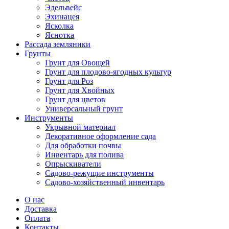
Эдельвейс
Эхинацея
Ясколка
Яснотка
Рассада земляники
Грунты
Грунт для Овощей
Грунт для плодово-ягодных культур
Грунт для Роз
Грунт для Хвойных
Грунт для цветов
Универсальный грунт
Инструменты
Укрывной материал
Декоративное оформление сада
Для обработки почвы
Инвентарь для полива
Опрыскиватели
Садово-режущие инструменты
Садово-хозяйственный инвентарь
О нас
Доставка
Оплата
Контакты