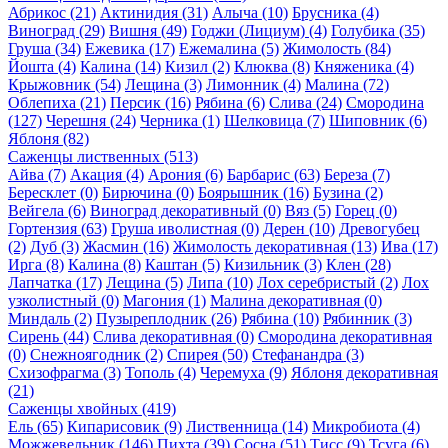
Абрикос (21)
Актинидия (31)
Алыча (10)
Брусника (4)
Виноград (29)
Вишня (49)
Годжи (Лициум) (4)
Голубика (35)
Груша (34)
Ежевика (17)
Ежемалина (5)
Жимолость (84)
Йошта (4)
Калина (14)
Кизил (2)
Клюква (8)
Княженика (4)
Крыжовник (54)
Лещина (3)
Лимонник (4)
Малина (72)
Облепиха (21)
Персик (16)
Рябина (6)
Слива (24)
Смородина
(127)
Черешня (24)
Черника (1)
Шелковица (7)
Шиповник (6)
Яблоня (82)
Саженцы лиственных (513)
Айва (7)
Акация (4)
Арония (6)
Барбарис (63)
Береза (7)
Бересклет (0)
Бирючина (0)
Боярышник (16)
Бузина (2)
Вейгела (6)
Виноград декоративный (0)
Вяз (5)
Горец (0)
Гортензия (63)
Груша иволистная (0)
Дерен (10)
Древогубец
(2)
Дуб (3)
Жасмин (16)
Жимолость декоративная (13)
Ива (17)
Ирга (8)
Калина (8)
Каштан (5)
Кизильник (3)
Клен (28)
Лапчатка (17)
Лещина (5)
Липа (10)
Лох серебристый (2)
Лох
узколистный (0)
Магония (1)
Малина декоративная (0)
Миндаль (2)
Пузыреплодник (26)
Рябина (10)
Рябинник (3)
Сирень (44)
Слива декоративная (0)
Смородина декоративная
(0)
Снежноягодник (2)
Спирея (50)
Стефанандра (3)
Схизофрагма (3)
Тополь (4)
Черемуха (9)
Яблоня декоративная
(21)
Саженцы хвойных (419)
Ель (65)
Кипарисовик (9)
Лиственница (14)
Микробиота (4)
Можжевельник (146)
Пихта (39)
Сосна (51)
Тисс (9)
Тсуга (6)