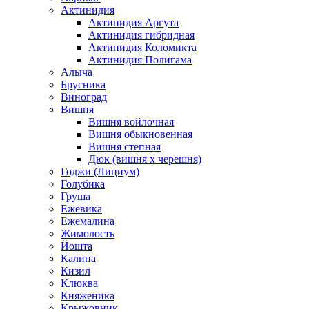
Актинидия
Актинидия Аргута
Актинидия гибридная
Актинидия Коломикта
Актинидия Полигама
Алыча
Брусника
Виноград
Вишня
Вишня войлочная
Вишня обыкновенная
Вишня степная
Дюк (вишня х черешня)
Годжи (Лициум)
Голубика
Груша
Ежевика
Ежемалина
Жимолость
Йошта
Калина
Кизил
Клюква
Княженика
Крыжовник