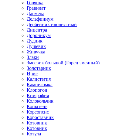
Горянка
Гравилат
Дармера
Дельфиниум
Дербенник иволистный
Дицентра
Дороникум
Дудник
Душевик
Живучка
Злаки
Змеевик большой (Горец змеиный)
Золотарник
Ирис
Калистегия
Камнеломка
Клопогон
Книфофия
Колокольчик
Копытень
Кореопсис
Короставник
Котовник
Котовник
Котула