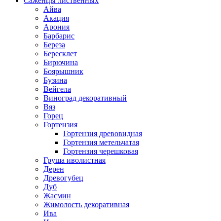
Саженцы лиственных
Айва
Акация
Арония
Барбарис
Береза
Бересклет
Бирючина
Боярышник
Бузина
Вейгела
Виноград декоративный
Вяз
Горец
Гортензия
Гортензия древовидная
Гортензия метельчатая
Гортензия черешковая
Груша иволистная
Дерен
Древогубец
Дуб
Жасмин
Жимолость декоративная
Ива