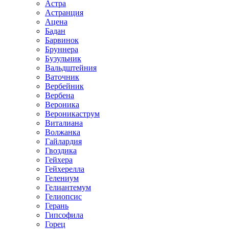
Астра
Астранция
Ацена
Бадан
Барвинок
Бруннера
Бузульник
Вальдштейния
Ваточник
Вербейник
Вербена
Вероника
Вероникаструм
Виталиана
Волжанка
Гайлардия
Гвоздика
Гейхера
Гейхерелла
Гелениум
Гелиантемум
Гелиопсис
Герань
Гипсофила
Горец