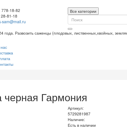
) 778-18-82
Все категории
128-81-18
k-sam@mail.ru
24 года. Развозить саженцы (плодовых, лиственных,хвойных, земл
 нас
оставка
плата
онтакты
 черная Гармония
Артикул:
5729281987
Наличие:
Есть в наличии