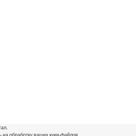
тал.
 на обработку ваших куки‑файлов.