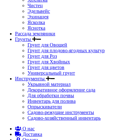
Чистец
Эдельвейс
Эхинацея
Ясколка
Яснотка
Рассада земляники
Грунты
Грунт для Овощей
Грунт для плодово-ягодных культур
Грунт для Роз
Грунт для Хвойных
Грунт для цветов
Универсальный грунт
Инструменты
Укрывной материал
Декоративное оформление сада
Для обработки почвы
Инвентарь для полива
Опрыскиватели
Садово-режущие инструменты
Садово-хозяйственный инвентарь
О нас
Доставка
Оплата