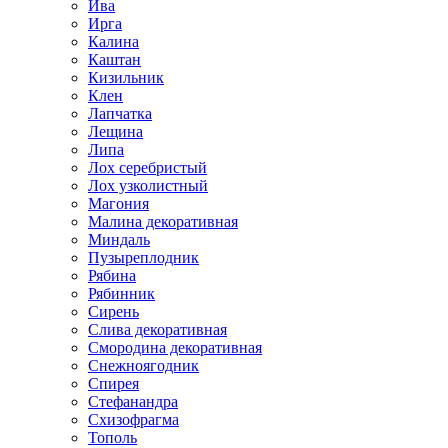
Ива
Ирга
Калина
Каштан
Кизильник
Клен
Лапчатка
Лещина
Липа
Лох серебристый
Лох узколистный
Магония
Малина декоративная
Миндаль
Пузыреплодник
Рябина
Рябинник
Сирень
Слива декоративная
Смородина декоративная
Снежноягодник
Спирея
Стефанандра
Схизофрагма
Тополь