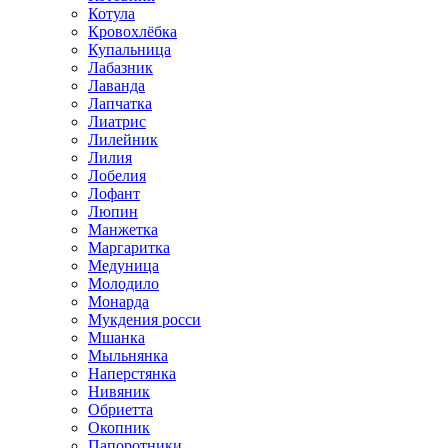
Котула
Кровохлёбка
Купальница
Лабазник
Лаванда
Лапчатка
Лиатрис
Лилейник
Лилия
Лобелия
Лофант
Люпин
Манжетка
Маргаритка
Медуница
Молодило
Монарда
Мукдения росси
Мшанка
Мыльнянка
Наперстянка
Нивяник
Обриетта
Окопник
Папоротники