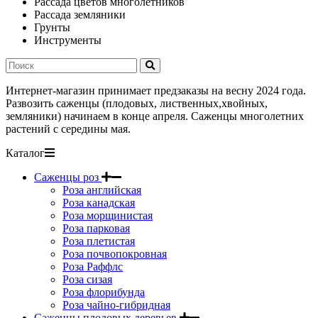
Рассада цветов многолетников
Рассада земляники
Грунты
Инструменты
Интернет-магазин принимает предзаказы на весну 2024 года.
Развозить саженцы (плодовых, лиственных,хвойных,
земляники) начинаем в конце апреля. Саженцы многолетних
растений с середины мая.
Каталог
Саженцы роз
Роза английская
Роза канадская
Роза морщинистая
Роза парковая
Роза плетистая
Роза почвопокровная
Роза Раффлс
Роза сизая
Роза флорибунда
Роза чайно-гибридная
Саженцы плодовых деревьев