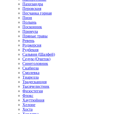
Пахизандра
Перовския
Песчанка горная
Пион
Полынь
Посконник
Примула
Пряные травы
Ревень
Роджерсия
Рудбекия
Сальвия (Шалфей)
Седум (Очиток)
Синеголовник
Скабиоза
Смолевка
Тиарелла
Традесканция
Тысячелистник
Физостегия
Флокс
Хауттюйния
Хелоне
Хоста
Хохлатка