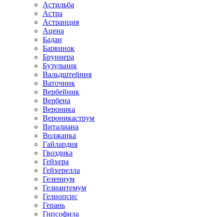
Астильба
Астра
Астранция
Ацена
Бадан
Барвинок
Бруннера
Бузульник
Вальдштейния
Ваточник
Вербейник
Вербена
Вероника
Вероникаструм
Виталиана
Волжанка
Гайлардия
Гвоздика
Гейхера
Гейхерелла
Гелениум
Гелиантемум
Гелиопсис
Герань
Гипсофила