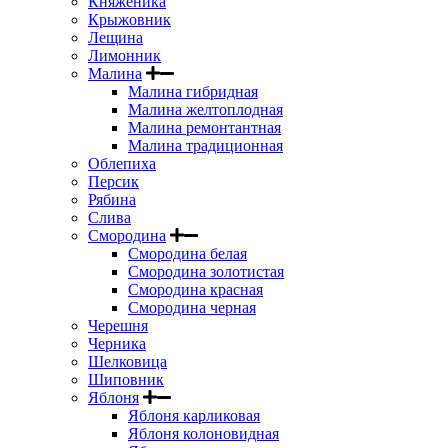
Княженика
Крыжовник
Лещина
Лимонник
Малина
Малина гибридная
Малина желтоплодная
Малина ремонтантная
Малина традиционная
Облепиха
Персик
Рябина
Слива
Смородина
Смородина белая
Смородина золотистая
Смородина красная
Смородина черная
Черешня
Черника
Шелковица
Шиповник
Яблоня
Яблоня карликовая
Яблоня колоновидная