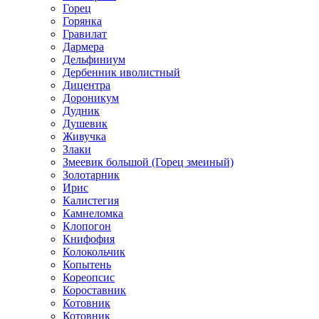
Горец
Горянка
Гравилат
Дармера
Дельфиниум
Дербенник иволистный
Дицентра
Дороникум
Дудник
Душевик
Живучка
Злаки
Змеевик большой (Горец змеиный)
Золотарник
Ирис
Калистегия
Камнеломка
Клопогон
Книфофия
Колокольчик
Копытень
Кореопсис
Короставник
Котовник
Котовник