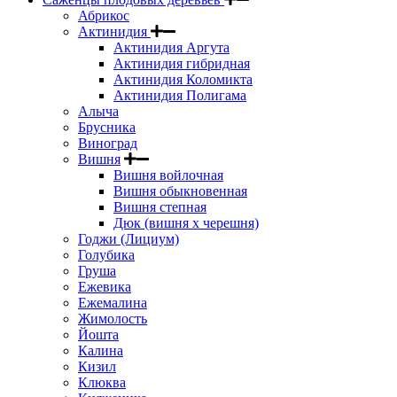
Абрикос
Актинидия
Актинидия Аргута
Актинидия гибридная
Актинидия Коломикта
Актинидия Полигама
Алыча
Брусника
Виноград
Вишня
Вишня войлочная
Вишня обыкновенная
Вишня степная
Дюк (вишня х черешня)
Годжи (Лициум)
Голубика
Груша
Ежевика
Ежемалина
Жимолость
Йошта
Калина
Кизил
Клюква