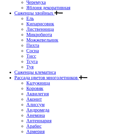
Черемуха
Яблоня декоративная
Саженцы хвойных
Ель
Кипарисовик
Лиственница
Микробиота
Можжевельник
Пихта
Сосна
Тисс
Тсуга
Туя
Саженцы клематиса
Рассада цветов многолетников
Калужница
Коровяк
Аквилегия
Аконит
Алиссум
Андромеда
Анемона
Антеннария
Арабис
Армерия