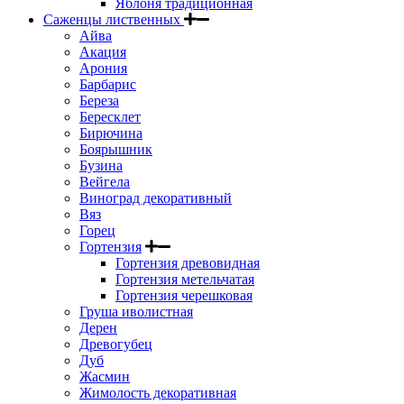
Яблоня традиционная
Саженцы лиственных
Айва
Акация
Арония
Барбарис
Береза
Бересклет
Бирючина
Боярышник
Бузина
Вейгела
Виноград декоративный
Вяз
Горец
Гортензия
Гортензия древовидная
Гортензия метельчатая
Гортензия черешковая
Груша иволистная
Дерен
Древогубец
Дуб
Жасмин
Жимолость декоративная