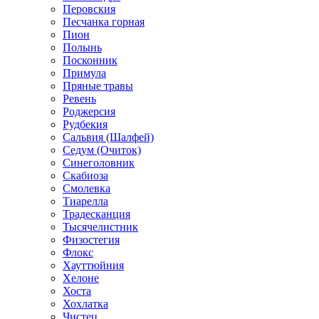
Перовския
Песчанка горная
Пион
Полынь
Посконник
Примула
Пряные травы
Ревень
Роджерсия
Рудбекия
Сальвия (Шалфей)
Седум (Очиток)
Синеголовник
Скабиоза
Смолевка
Тиарелла
Традесканция
Тысячелистник
Физостегия
Флокс
Хауттюйния
Хелоне
Хоста
Хохлатка
Чистец