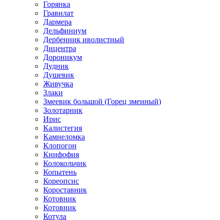
Горянка
Гравилат
Дармера
Дельфиниум
Дербенник иволистный
Дицентра
Дороникум
Дудник
Душевик
Живучка
Злаки
Змеевик большой (Горец змеиный)
Золотарник
Ирис
Калистегия
Камнеломка
Клопогон
Книфофия
Колокольчик
Копытень
Кореопсис
Короставник
Котовник
Котовник
Котула