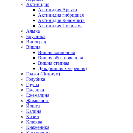
Актинидия
Актинидия Аргута
Актинидия гибридная
Актинидия Коломикта
Актинидия Полигама
Алыча
Брусника
Виноград
Вишня
Вишня войлочная
Вишня обыкновенная
Вишня степная
Дюк (вишня х черешня)
Годжи (Лициум)
Голубика
Груша
Ежевика
Ежемалина
Жимолость
Йошта
Калина
Кизил
Клюква
Княженика
Крыжовник