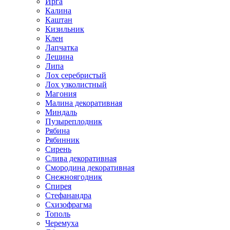
Ирга
Калина
Каштан
Кизильник
Клен
Лапчатка
Лещина
Липа
Лох серебристый
Лох узколистный
Магония
Малина декоративная
Миндаль
Пузыреплодник
Рябина
Рябинник
Сирень
Слива декоративная
Смородина декоративная
Снежноягодник
Спирея
Стефанандра
Схизофрагма
Тополь
Черемуха