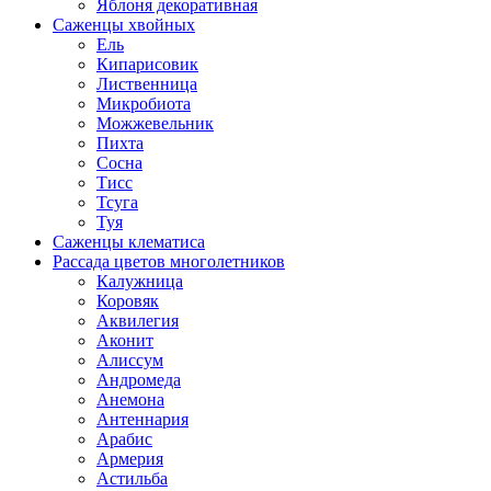
Яблоня декоративная
Саженцы хвойных
Ель
Кипарисовик
Лиственница
Микробиота
Можжевельник
Пихта
Сосна
Тисс
Тсуга
Туя
Саженцы клематиса
Рассада цветов многолетников
Калужница
Коровяк
Аквилегия
Аконит
Алиссум
Андромеда
Анемона
Антеннария
Арабис
Армерия
Астильба