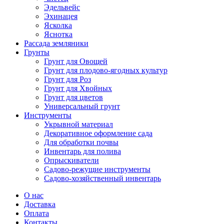
Эдельвейс
Эхинацея
Ясколка
Яснотка
Рассада земляники
Грунты
Грунт для Овощей
Грунт для плодово-ягодных культур
Грунт для Роз
Грунт для Хвойных
Грунт для цветов
Универсальный грунт
Инструменты
Укрывной материал
Декоративное оформление сада
Для обработки почвы
Инвентарь для полива
Опрыскиватели
Садово-режущие инструменты
Садово-хозяйственный инвентарь
О нас
Доставка
Оплата
Контакты