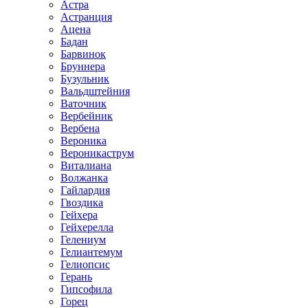
Астра
Астранция
Ацена
Бадан
Барвинок
Бруннера
Бузульник
Вальдштейния
Ваточник
Вербейник
Вербена
Вероника
Вероникаструм
Виталиана
Волжанка
Гайлардия
Гвоздика
Гейхера
Гейхерелла
Гелениум
Гелиантемум
Гелиопсис
Герань
Гипсофила
Горец