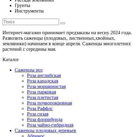
Грунты
Инструменты
Интернет-магазин принимает предзаказы на весну 2024 года.
Развозить саженцы (плодовых, лиственных,хвойных,
земляники) начинаем в конце апреля. Саженцы многолетних
растений с середины мая.
Каталог
Саженцы роз
Роза английская
Роза канадская
Роза морщинистая
Роза парковая
Роза плетистая
Роза почвопокровная
Роза Раффлс
Роза сизая
Роза флорибунда
Роза чайно-гибридная
Саженцы плодовых деревьев
Абрикос