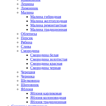
Лещина
Лимонник
Малина
Малина гибридная
Малина желтоплодная
Малина ремонтантная
Малина традиционная
Облепиха
Персик
Рябина
Слива
Смородина
Смородина белая
Смородина золотистая
Смородина красная
Смородина черная
Черешня
Черника
Шелковица
Шиповник
Яблоня
Яблоня карликовая
Яблоня колоновидная
Яблоня традиционная