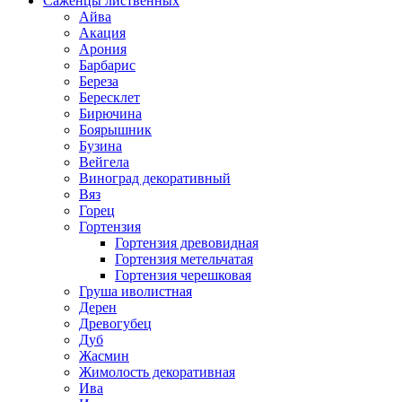
Саженцы лиственных
Айва
Акация
Арония
Барбарис
Береза
Бересклет
Бирючина
Боярышник
Бузина
Вейгела
Виноград декоративный
Вяз
Горец
Гортензия
Гортензия древовидная
Гортензия метельчатая
Гортензия черешковая
Груша иволистная
Дерен
Древогубец
Дуб
Жасмин
Жимолость декоративная
Ива