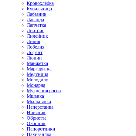
Кровохлёбка
Купальница
Лабазник
Лаванда
Лапчатка
Лиатрис
Лилейник
Лилия
Лобелия
Лофант
Люпин
Манжетка
Маргаритка
Медуница
Молодило
Монарда
Мукдения росси
Мшанка
Мыльнянка
Наперстянка
Нивяник
Обриетта
Окопник
Папоротники
Пахизандра