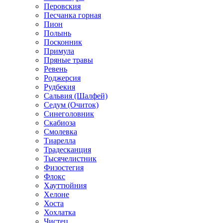
Перовския
Песчанка горная
Пион
Полынь
Посконник
Примула
Пряные травы
Ревень
Роджерсия
Рудбекия
Сальвия (Шалфей)
Седум (Очиток)
Синеголовник
Скабиоза
Смолевка
Тиарелла
Традесканция
Тысячелистник
Физостегия
Флокс
Хауттюйния
Хелоне
Хоста
Хохлатка
Чистец