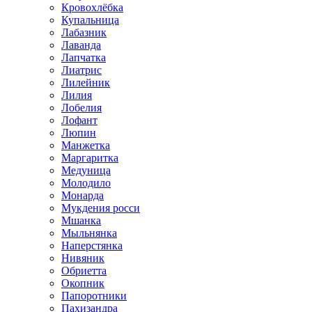
Кровохлёбка
Купальница
Лабазник
Лаванда
Лапчатка
Лиатрис
Лилейник
Лилия
Лобелия
Лофант
Люпин
Манжетка
Маргаритка
Медуница
Молодило
Монарда
Мукдения росси
Мшанка
Мыльнянка
Наперстянка
Нивяник
Обриетта
Окопник
Папоротники
Пахизандра