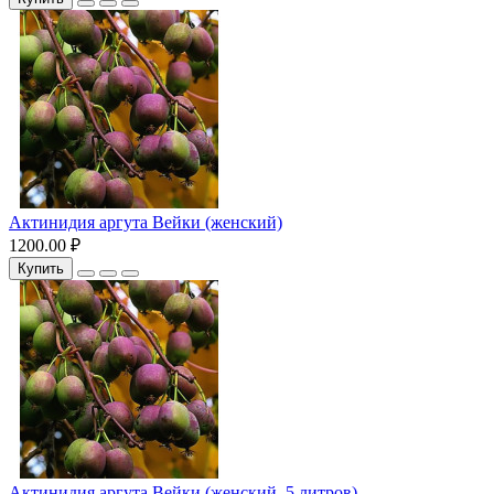
Актинидия аргута Вейки (женский)
1200.00 ₽
Купить
Актинидия аргута Вейки (женский, 5 литров)