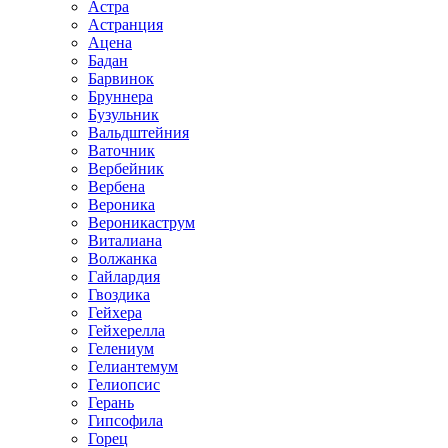
Астра
Астранция
Ацена
Бадан
Барвинок
Бруннера
Бузульник
Вальдштейния
Ваточник
Вербейник
Вербена
Вероника
Вероникаструм
Виталиана
Волжанка
Гайлардия
Гвоздика
Гейхера
Гейхерелла
Гелениум
Гелиантемум
Гелиопсис
Герань
Гипсофила
Горец