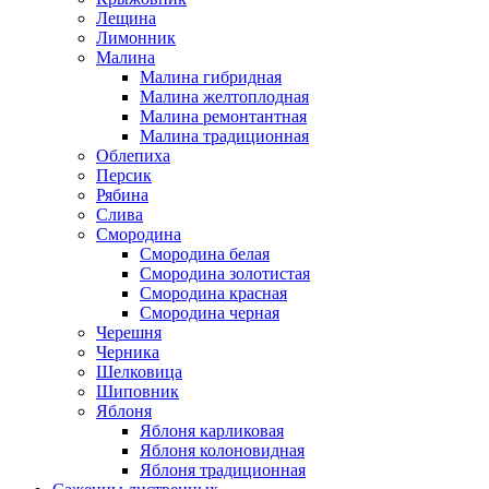
Лещина
Лимонник
Малина
Малина гибридная
Малина желтоплодная
Малина ремонтантная
Малина традиционная
Облепиха
Персик
Рябина
Слива
Смородина
Смородина белая
Смородина золотистая
Смородина красная
Смородина черная
Черешня
Черника
Шелковица
Шиповник
Яблоня
Яблоня карликовая
Яблоня колоновидная
Яблоня традиционная