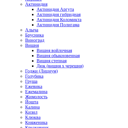
Актинидия
Актинидия Аргута
Актинидия гибридная
Актинидия Коломикта
Актинидия Полигама
Алыча
Брусника
Виноград
Вишня
Вишня войлочная
Вишня обыкновенная
Вишня степная
Дюк (вишня х черешня)
Годжи (Лициум)
Голубика
Груша
Ежевика
Ежемалина
Жимолость
Йошта
Калина
Кизил
Клюква
Княженика
Крыжовник