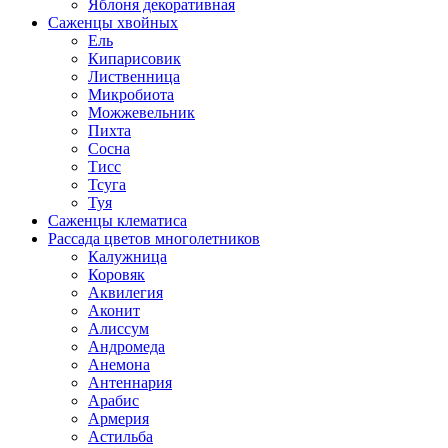
Яблоня декоративная
Саженцы хвойных
Ель
Кипарисовик
Лиственница
Микробиота
Можжевельник
Пихта
Сосна
Тисс
Тсуга
Туя
Саженцы клематиса
Рассада цветов многолетников
Калужница
Коровяк
Аквилегия
Аконит
Алиссум
Андромеда
Анемона
Антеннария
Арабис
Армерия
Астильба