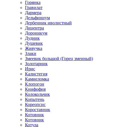
Горянка
Гравилат
Дармера
Дельфиниум
Дербенник иволистный
Дицентра
Дороникум
Дудник
Душевик
Живучка
Злаки
Змеевик большой (Горец змеиный)
Золотарник
Ирис
Калистегия
Камнеломка
Клопогон
Книфофия
Колокольчик
Копытень
Кореопсис
Короставник
Котовник
Котовник
Котула