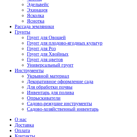
Эдельвейс
Эхинацея
Ясколка
Яснотка
Рассада земляники
Грунты
Грунт для Овощей
Грунт для плодово-ягодных культур
Грунт для Роз
Грунт для Хвойных
Грунт для цветов
Универсальный грунт
Инструменты
Укрывной материал
Декоративное оформление сада
Для обработки почвы
Инвентарь для полива
Опрыскиватели
Садово-режущие инструменты
Садово-хозяйственный инвентарь
О нас
Доставка
Оплата
Контакты