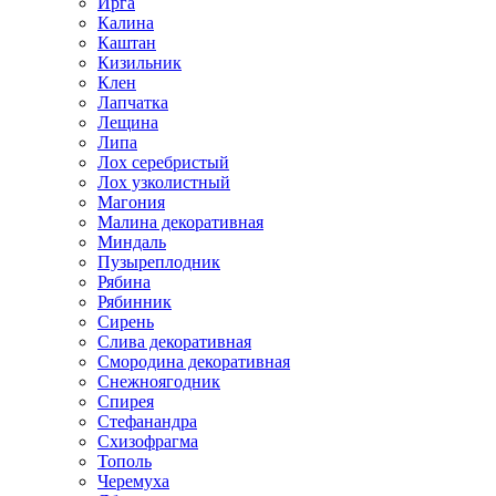
Ирга
Калина
Каштан
Кизильник
Клен
Лапчатка
Лещина
Липа
Лох серебристый
Лох узколистный
Магония
Малина декоративная
Миндаль
Пузыреплодник
Рябина
Рябинник
Сирень
Слива декоративная
Смородина декоративная
Снежноягодник
Спирея
Стефанандра
Схизофрагма
Тополь
Черемуха