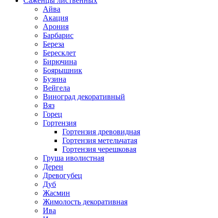
Саженцы лиственных
Айва
Акация
Арония
Барбарис
Береза
Бересклет
Бирючина
Боярышник
Бузина
Вейгела
Виноград декоративный
Вяз
Горец
Гортензия
Гортензия древовидная
Гортензия метельчатая
Гортензия черешковая
Груша иволистная
Дерен
Древогубец
Дуб
Жасмин
Жимолость декоративная
Ива