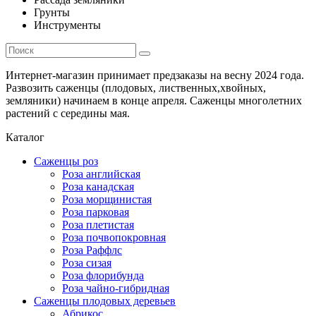
Грунты
Инструменты
Интернет-магазин принимает предзаказы на весну 2024 года.
Развозить саженцы (плодовых, лиственных,хвойных,
земляники) начинаем в конце апреля. Саженцы многолетних
растений с середины мая.
Каталог
Саженцы роз
Роза английская
Роза канадская
Роза морщинистая
Роза парковая
Роза плетистая
Роза почвопокровная
Роза Раффлс
Роза сизая
Роза флорибунда
Роза чайно-гибридная
Саженцы плодовых деревьев
Абрикос