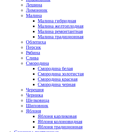
Лещина
Лимонник
Малина
Малина гибридная
Малина желтоплодная
Малина ремонтантная
Малина традиционная
Облепиха
Персик
Рябина
Слива
Смородина
Смородина белая
Смородина золотистая
Смородина красная
Смородина черная
Черешня
Черника
Шелковица
Шиповник
Яблоня
Яблоня карликовая
Яблоня колоновидная
Яблоня традиционная