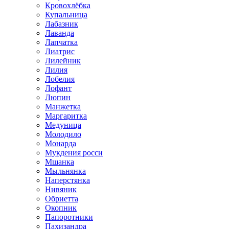
Кровохлёбка
Купальница
Лабазник
Лаванда
Лапчатка
Лиатрис
Лилейник
Лилия
Лобелия
Лофант
Люпин
Манжетка
Маргаритка
Медуница
Молодило
Монарда
Мукдения росси
Мшанка
Мыльнянка
Наперстянка
Нивяник
Обриетта
Окопник
Папоротники
Пахизандра