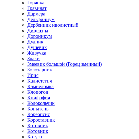
Горянка
Гравилат
Дармера
Дельфиниум
Дербенник иволистный
Дицентра
Дороникум
Дудник
Душевик
Живучка
Злаки
Змеевик большой (Горец змеиный)
Золотарник
Ирис
Калистегия
Камнеломка
Клопогон
Книфофия
Колокольчик
Копытень
Кореопсис
Короставник
Котовник
Котовник
Котула