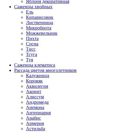
Яблоня декоративная
Саженцы хвойных
Ель
Кипарисовик
Лиственница
Микробиота
Можжевельник
Пихта
Сосна
Тисс
Тсуга
Туя
Саженцы клематиса
Рассада цветов многолетников
Калужница
Коровяк
Аквилегия
Аконит
Алиссум
Андромеда
Анемона
Антеннария
Арабис
Армерия
Астильба