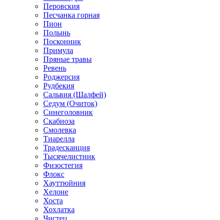
Перовския
Песчанка горная
Пион
Полынь
Посконник
Примула
Пряные травы
Ревень
Роджерсия
Рудбекия
Сальвия (Шалфей)
Седум (Очиток)
Синеголовник
Скабиоза
Смолевка
Тиарелла
Традесканция
Тысячелистник
Физостегия
Флокс
Хауттюйния
Хелоне
Хоста
Хохлатка
Чистец