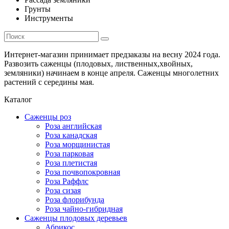
Грунты
Инструменты
Интернет-магазин принимает предзаказы на весну 2024 года.
Развозить саженцы (плодовых, лиственных,хвойных,
земляники) начинаем в конце апреля. Саженцы многолетних
растений с середины мая.
Каталог
Саженцы роз
Роза английская
Роза канадская
Роза морщинистая
Роза парковая
Роза плетистая
Роза почвопокровная
Роза Раффлс
Роза сизая
Роза флорибунда
Роза чайно-гибридная
Саженцы плодовых деревьев
Абрикос