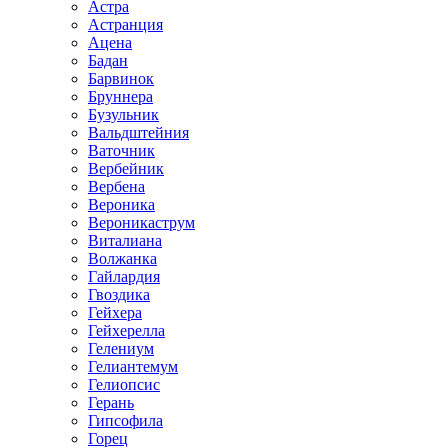
Астра
Астранция
Ацена
Бадан
Барвинок
Бруннера
Бузульник
Вальдштейния
Ваточник
Вербейник
Вербена
Вероника
Вероникаструм
Виталиана
Волжанка
Гайлардия
Гвоздика
Гейхера
Гейхерелла
Гелениум
Гелиантемум
Гелиопсис
Герань
Гипсофила
Горец