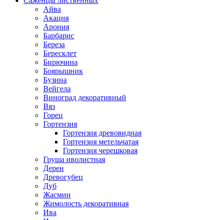
Саженцы лиственных
Айва
Акация
Арония
Барбарис
Береза
Бересклет
Бирючина
Боярышник
Бузина
Вейгела
Виноград декоративный
Вяз
Горец
Гортензия
Гортензия древовидная
Гортензия метельчатая
Гортензия черешковая
Груша иволистная
Дерен
Древогубец
Дуб
Жасмин
Жимолость декоративная
Ива