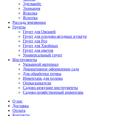
Эдельвейс
Эхинацея
Ясколка
Яснотка
Рассада земляники
Грунты
Грунт для Овощей
Грунт для плодово-ягодных культур
Грунт для Роз
Грунт для Хвойных
Грунт для цветов
Универсальный грунт
Инструменты
Укрывной материал
Декоративное оформление сада
Для обработки почвы
Инвентарь для полива
Опрыскиватели
Садово-режущие инструменты
Садово-хозяйственный инвентарь
О нас
Доставка
Оплата
Контакты