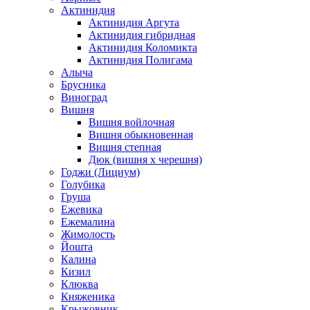
Актинидия
Актинидия Аргута
Актинидия гибридная
Актинидия Коломикта
Актинидия Полигама
Алыча
Брусника
Виноград
Вишня
Вишня войлочная
Вишня обыкновенная
Вишня степная
Дюк (вишня х черешня)
Годжи (Лициум)
Голубика
Груша
Ежевика
Ежемалина
Жимолость
Йошта
Калина
Кизил
Клюква
Княженика
Крыжовник