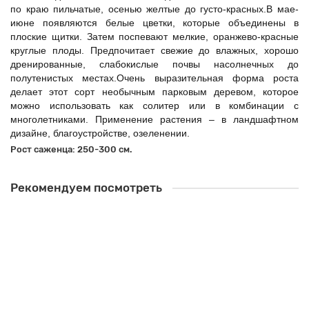
по краю пильчатые, осенью желтые до густо-красных.В мае-
июне появляются белые цветки, которые объединены в
плоские щитки. Затем поспевают мелкие, оранжево-красные
круглые плоды. Предпочитает свежие до влажных, хорошо
дренированные, слабокислые почвы насолнечных до
полутенистых местах.Очень выразительная форма роста
делает этот сорт необычным парковым деревом, которое
можно использовать как солитер или в комбинации с
многолетниками. Применение растения – в ландшафтном
дизайне, благоустройстве, озеленении.
Рост саженца: 250-300 см.
Рекомендуем посмотреть
Рябина обыкновенная Пендула, штамб (50 литров)
16600.00 ₽
Купить