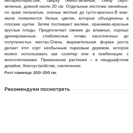
непарноперистые, сверху темно-зеленые, снизу серо-
зеленые, длиной около 20 см. Отдельные листочки линейные,
по краю пильчатые, осенью желтые до густо-красных.В мае-
июне появляются белые цветки, которые объединены в
плоские щитки. Затем поспевают мелкие, оранжево-красные
круглые плоды. Предпочитает свежие до влажных, хорошо
дренированные, слабокислые почвы насолнечных до
полутенистых местах.Очень выразительная форма роста
делает этот сорт необычным парковым деревом, которое
можно использовать как солитер или в комбинации с
многолетниками. Применение растения – в ландшафтном
дизайне, благоустройстве, озеленении.
Рост саженца: 200-250 см.
Рекомендуем посмотреть
Рябина обыкновенная (5 литров)
1500.00 ₽
Купить