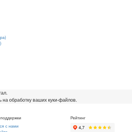
)
тал.
 на обработку ваших куки‑файлов.
 поддержки
Рейтинг
ся с нами
айта