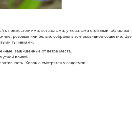
ой с прямостоячими, ветвистыми, угловатыми стеблями, облиствен
иние, розовые или белые, собраны в зонтиковидное соцветие. Цвет
лтыми тычинками.
енные, защищенные от ветра места.
умусной почвой.
оративность. Хорошо смотрятся у водоемов.