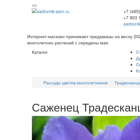
+7 (495
+7 903 
sadovni
Интернет-магазин принимает предзаказы на весну 20
многолетних растений с середины мая.
Каталог
О
Д
О
К
Рассада цветов многолетников
Традесканц
Саженец Традесканц