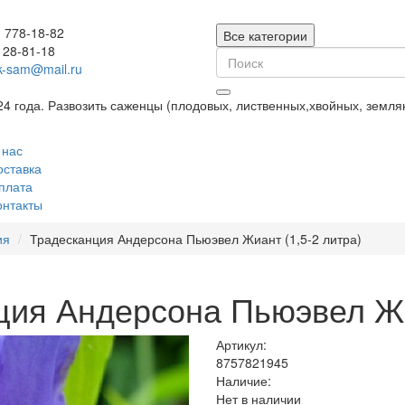
) 778-18-82
Все категории
128-81-18
k-sam@mail.ru
24 года. Развозить саженцы (плодовых, лиственных,хвойных, земл
 нас
оставка
плата
онтакты
ия
Традесканция Андерсона Пьюэвел Жиант (1,5-2 литра)
ия Андерсона Пьюэвел Жиа
Артикул:
8757821945
Наличие:
Нет в наличии