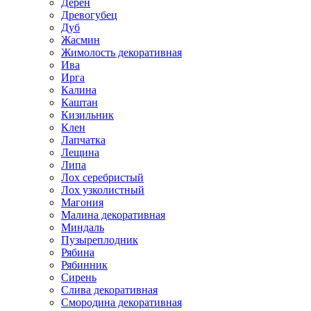
Дерен
Древогубец
Дуб
Жасмин
Жимолость декоративная
Ива
Ирга
Калина
Каштан
Кизильник
Клен
Лапчатка
Лещина
Липа
Лох серебристый
Лох узколистный
Магония
Малина декоративная
Миндаль
Пузыреплодник
Рябина
Рябинник
Сирень
Слива декоративная
Смородина декоративная