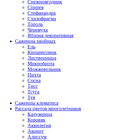
Снежноягодник
Спирея
Стефанандра
Схизофрагма
Тополь
Черемуха
Яблоня декоративная
Саженцы хвойных
Ель
Кипарисовик
Лиственница
Микробиота
Можжевельник
Пихта
Сосна
Тисс
Тсуга
Туя
Саженцы клематиса
Рассада цветов многолетников
Калужница
Коровяк
Аквилегия
Аконит
Алиссум