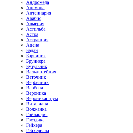
Андромеда
Анемона
Антеннария
Арабис
Армерия
Астильба
Астра
Астранция
Ацена
Бадан
Барвинок
Бруннера
Бузульник
Вальдштейния
Ваточник
Вербейник
Вербена
Вероника
Вероникаструм
Виталиана
Волжанка
Гайлардия
Гвоздика
Гейхера
Гейхерелла