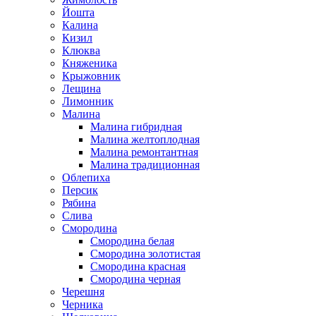
Йошта
Калина
Кизил
Клюква
Княженика
Крыжовник
Лещина
Лимонник
Малина
Малина гибридная
Малина желтоплодная
Малина ремонтантная
Малина традиционная
Облепиха
Персик
Рябина
Слива
Смородина
Смородина белая
Смородина золотистая
Смородина красная
Смородина черная
Черешня
Черника