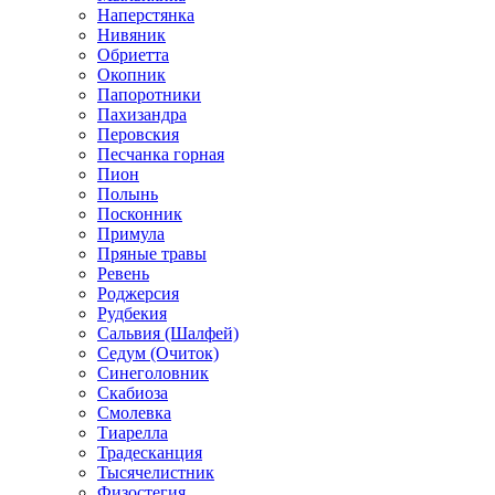
Наперстянка
Нивяник
Обриетта
Окопник
Папоротники
Пахизандра
Перовския
Песчанка горная
Пион
Полынь
Посконник
Примула
Пряные травы
Ревень
Роджерсия
Рудбекия
Сальвия (Шалфей)
Седум (Очиток)
Синеголовник
Скабиоза
Смолевка
Тиарелла
Традесканция
Тысячелистник
Физостегия