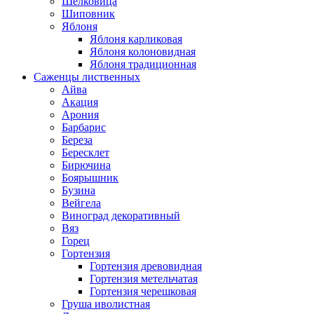
Шелковица
Шиповник
Яблоня
Яблоня карликовая
Яблоня колоновидная
Яблоня традиционная
Саженцы лиственных
Айва
Акация
Арония
Барбарис
Береза
Бересклет
Бирючина
Боярышник
Бузина
Вейгела
Виноград декоративный
Вяз
Горец
Гортензия
Гортензия древовидная
Гортензия метельчатая
Гортензия черешковая
Груша иволистная