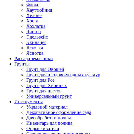
Флокс
Хауттюйния
Хелоне
Хоста
Хохлатка
Чистец
Эдельвейс
Эхинацея
Ясколка
Яснотка
Рассада земляники
Грунты
Грунт для Овощей
Грунт для плодово-ягодных культур
Грунт для Роз
Грунт для Хвойных
Грунт для цветов
Универсальный грунт
Инструменты
Укрывной материал
Декоративное оформление сада
Для обработки почвы
Инвентарь для полива
Опрыскиватели
Садово-режущие инструменты