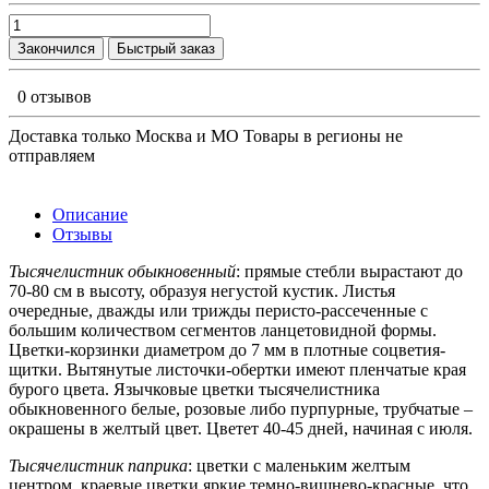
Закончился
Быстрый заказ
0 отзывов
Доставка только Москва и МО Товары в регионы не
отправляем
Описание
Отзывы
Тысячелистник обыкновенный
: прямые стебли вырастают до
70-80 см в высоту, образуя негустой кустик. Листья
очередные, дважды или трижды перисто-рассеченные с
большим количеством сегментов ланцетовидной формы.
Цветки-корзинки диаметром до 7 мм в плотные соцветия-
щитки. Вытянутые листочки-обертки имеют пленчатые края
бурого цвета. Язычковые цветки тысячелистника
обыкновенного белые, розовые либо пурпурные, трубчатые –
окрашены в желтый цвет. Цветет 40-45 дней, начиная с июля.
Тысячелистник паприка
: цветки с маленьким желтым
центром, краевые цветки яркие темно-вишнево-красные, что