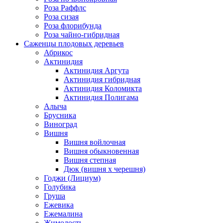
Роза Раффлс
Роза сизая
Роза флорибунда
Роза чайно-гибридная
Саженцы плодовых деревьев
Абрикос
Актинидия
Актинидия Аргута
Актинидия гибридная
Актинидия Коломикта
Актинидия Полигама
Алыча
Брусника
Виноград
Вишня
Вишня войлочная
Вишня обыкновенная
Вишня степная
Дюк (вишня х черешня)
Годжи (Лициум)
Голубика
Груша
Ежевика
Ежемалина
Жимолость