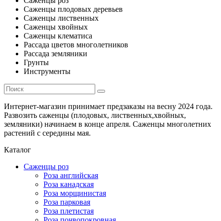
Саженцы роз
Саженцы плодовых деревьев
Саженцы лиственных
Саженцы хвойных
Саженцы клематиса
Рассада цветов многолетников
Рассада земляники
Грунты
Инструменты
Интернет-магазин принимает предзаказы на весну 2024 года.
Развозить саженцы (плодовых, лиственных,хвойных,
земляники) начинаем в конце апреля. Саженцы многолетних
растений с середины мая.
Каталог
Саженцы роз
Роза английская
Роза канадская
Роза морщинистая
Роза парковая
Роза плетистая
Роза почвопокровная