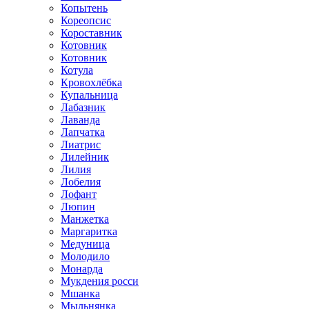
Копытень
Кореопсис
Короставник
Котовник
Котовник
Котула
Кровохлёбка
Купальница
Лабазник
Лаванда
Лапчатка
Лиатрис
Лилейник
Лилия
Лобелия
Лофант
Люпин
Манжетка
Маргаритка
Медуница
Молодило
Монарда
Мукдения росси
Мшанка
Мыльнянка