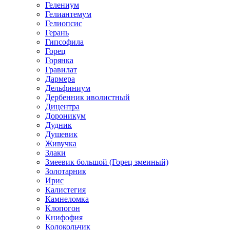
Гелениум
Гелиантемум
Гелиопсис
Герань
Гипсофила
Горец
Горянка
Гравилат
Дармера
Дельфиниум
Дербенник иволистный
Дицентра
Дороникум
Дудник
Душевик
Живучка
Злаки
Змеевик большой (Горец змеиный)
Золотарник
Ирис
Калистегия
Камнеломка
Клопогон
Книфофия
Колокольчик