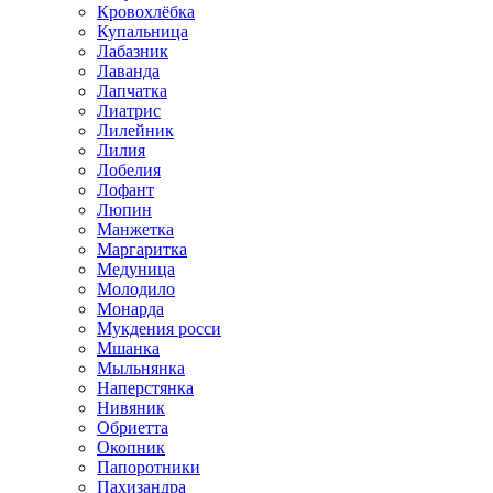
Кровохлёбка
Купальница
Лабазник
Лаванда
Лапчатка
Лиатрис
Лилейник
Лилия
Лобелия
Лофант
Люпин
Манжетка
Маргаритка
Медуница
Молодило
Монарда
Мукдения росси
Мшанка
Мыльнянка
Наперстянка
Нивяник
Обриетта
Окопник
Папоротники
Пахизандра