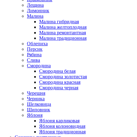
Лещина
Лимонник
Малина
Малина гибридная
Малина желтоплодная
Малина ремонтантная
Малина традиционная
Облепиха
Персик
Рябина
Слива
Смородина
Смородина белая
Смородина золотистая
Смородина красная
Смородина черная
Черешня
Черника
Шелковица
Шиповник
Яблоня
Яблоня карликовая
Яблоня колоновидная
Яблоня традиционная