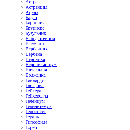
Астра
Астранция
Ацена
Бадан
Барвинок
Бруннера
Бузульник
Вальдштейния
Ваточник
Вербейник
Вербена
Вероника
Вероникаструм
Виталиана
Волжанка
Гайлардия
Гвоздика
Гейхера
Гейхерелла
Гелениум
Гелиантемум
Гелиопсис
Герань
Гипсофила
Горец