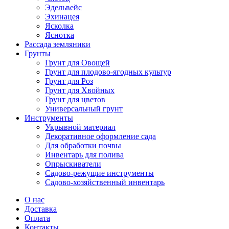
Эдельвейс
Эхинацея
Ясколка
Яснотка
Рассада земляники
Грунты
Грунт для Овощей
Грунт для плодово-ягодных культур
Грунт для Роз
Грунт для Хвойных
Грунт для цветов
Универсальный грунт
Инструменты
Укрывной материал
Декоративное оформление сада
Для обработки почвы
Инвентарь для полива
Опрыскиватели
Садово-режущие инструменты
Садово-хозяйственный инвентарь
О нас
Доставка
Оплата
Контакты