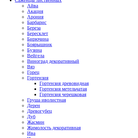
Саженцы лиственных
Айва
Акация
Арония
Барбарис
Береза
Бересклет
Бирючина
Боярышник
Бузина
Вейгела
Виноград декоративный
Вяз
Горец
Гортензия
Гортензия древовидная
Гортензия метельчатая
Гортензия черешковая
Груша иволистная
Дерен
Древогубец
Дуб
Жасмин
Жимолость декоративная
Ива