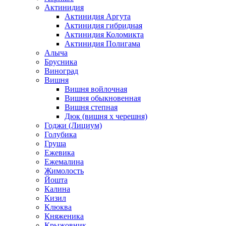
Актинидия
Актинидия Аргута
Актинидия гибридная
Актинидия Коломикта
Актинидия Полигама
Алыча
Брусника
Виноград
Вишня
Вишня войлочная
Вишня обыкновенная
Вишня степная
Дюк (вишня х черешня)
Годжи (Лициум)
Голубика
Груша
Ежевика
Ежемалина
Жимолость
Йошта
Калина
Кизил
Клюква
Княженика
Крыжовник