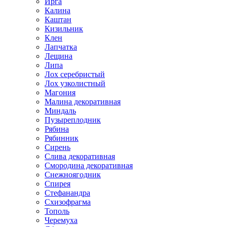
Ирга
Калина
Каштан
Кизильник
Клен
Лапчатка
Лещина
Липа
Лох серебристый
Лох узколистный
Магония
Малина декоративная
Миндаль
Пузыреплодник
Рябина
Рябинник
Сирень
Слива декоративная
Смородина декоративная
Снежноягодник
Спирея
Стефанандра
Схизофрагма
Тополь
Черемуха