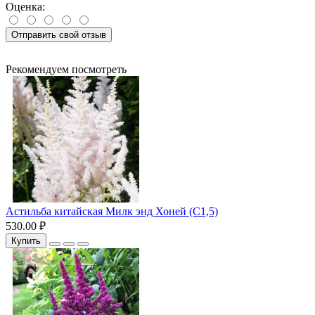
Оценка:
Отправить свой отзыв
Рекомендуем посмотреть
Астильба китайская Милк энд Хоней (С1,5)
530.00 ₽
Купить