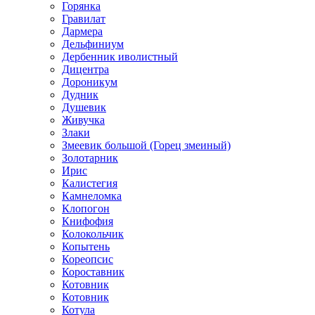
Горянка
Гравилат
Дармера
Дельфиниум
Дербенник иволистный
Дицентра
Дороникум
Дудник
Душевик
Живучка
Злаки
Змеевик большой (Горец змеиный)
Золотарник
Ирис
Калистегия
Камнеломка
Клопогон
Книфофия
Колокольчик
Копытень
Кореопсис
Короставник
Котовник
Котовник
Котула