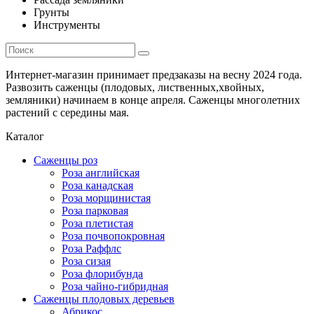
Грунты
Инструменты
Интернет-магазин принимает предзаказы на весну 2024 года.
Развозить саженцы (плодовых, лиственных,хвойных,
земляники) начинаем в конце апреля. Саженцы многолетних
растений с середины мая.
Каталог
Саженцы роз
Роза английская
Роза канадская
Роза морщинистая
Роза парковая
Роза плетистая
Роза почвопокровная
Роза Раффлс
Роза сизая
Роза флорибунда
Роза чайно-гибридная
Саженцы плодовых деревьев
Абрикос