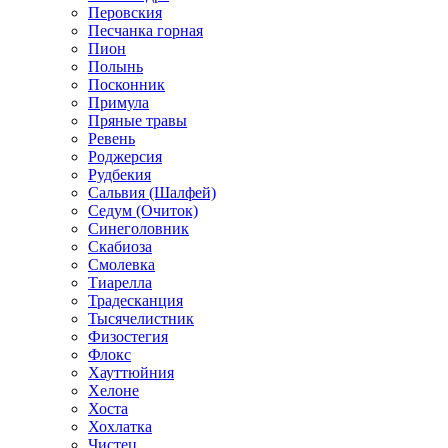
Перовския
Песчанка горная
Пион
Полынь
Посконник
Примула
Пряные травы
Ревень
Роджерсия
Рудбекия
Сальвия (Шалфей)
Седум (Очиток)
Синеголовник
Скабиоза
Смолевка
Тиарелла
Традесканция
Тысячелистник
Физостегия
Флокс
Хауттюйния
Хелоне
Хоста
Хохлатка
Чистец