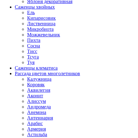
Яблоня декоративная
Саженцы хвойных
Ель
Кипарисовик
Лиственница
Микробиота
Можжевельник
Пихта
Сосна
Тисс
Тсуга
Туя
Саженцы клематиса
Рассада цветов многолетников
Калужница
Коровяк
Аквилегия
Аконит
Алиссум
Андромеда
Анемона
Антеннария
Арабис
Армерия
Астильба