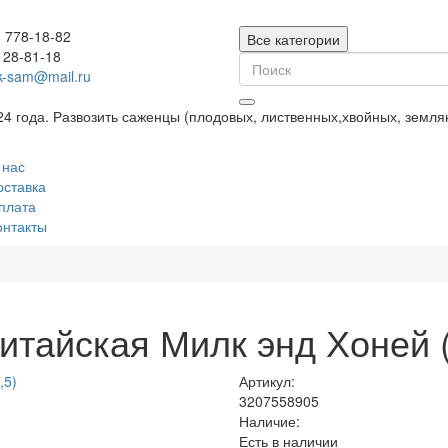
) 778-18-82
Все категории
128-81-18
k-sam@mail.ru
24 года. Развозить саженцы (плодовых, лиственных,хвойных, земл
 нас
оставка
плата
онтакты
итайская Милк энд Хоней (
Артикул:
3207558905
Наличие:
Есть в наличии