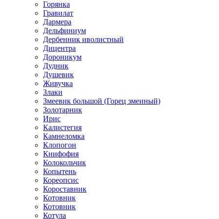
Горянка
Гравилат
Дармера
Дельфиниум
Дербенник иволистный
Дицентра
Дороникум
Дудник
Душевик
Живучка
Злаки
Змеевик большой (Горец змеиный)
Золотарник
Ирис
Калистегия
Камнеломка
Клопогон
Книфофия
Колокольчик
Копытень
Кореопсис
Короставник
Котовник
Котовник
Котула