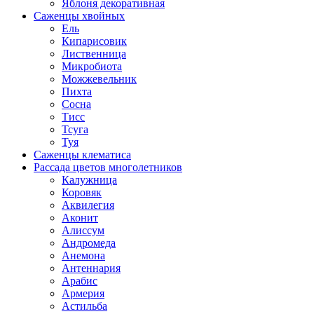
Яблоня декоративная
Саженцы хвойных
Ель
Кипарисовик
Лиственница
Микробиота
Можжевельник
Пихта
Сосна
Тисс
Тсуга
Туя
Саженцы клематиса
Рассада цветов многолетников
Калужница
Коровяк
Аквилегия
Аконит
Алиссум
Андромеда
Анемона
Антеннария
Арабис
Армерия
Астильба