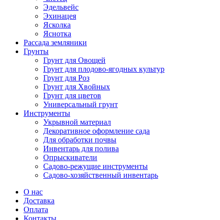
Эдельвейс
Эхинацея
Ясколка
Яснотка
Рассада земляники
Грунты
Грунт для Овощей
Грунт для плодово-ягодных культур
Грунт для Роз
Грунт для Хвойных
Грунт для цветов
Универсальный грунт
Инструменты
Укрывной материал
Декоративное оформление сада
Для обработки почвы
Инвентарь для полива
Опрыскиватели
Садово-режущие инструменты
Садово-хозяйственный инвентарь
О нас
Доставка
Оплата
Контакты