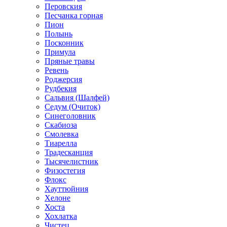
Перовския
Песчанка горная
Пион
Полынь
Посконник
Примула
Пряные травы
Ревень
Роджерсия
Рудбекия
Сальвия (Шалфей)
Седум (Очиток)
Синеголовник
Скабиоза
Смолевка
Тиарелла
Традесканция
Тысячелистник
Физостегия
Флокс
Хауттюйния
Хелоне
Хоста
Хохлатка
Чистец