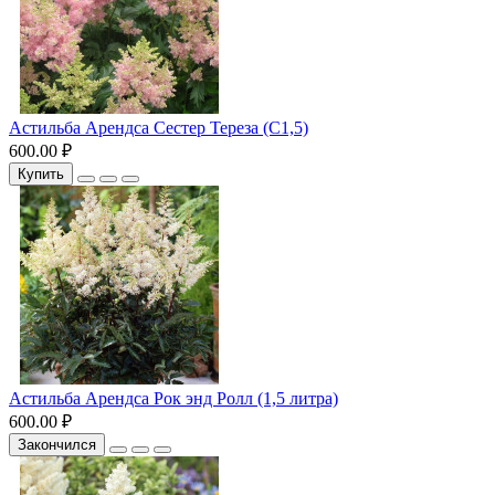
Астильба Арендса Сестер Тереза (С1,5)
600.00 ₽
Купить
Астильба Арендса Рок энд Ролл (1,5 литра)
600.00 ₽
Закончился