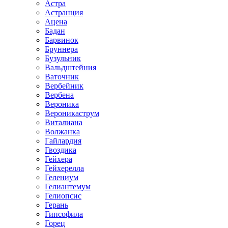
Астра
Астранция
Ацена
Бадан
Барвинок
Бруннера
Бузульник
Вальдштейния
Ваточник
Вербейник
Вербена
Вероника
Вероникаструм
Виталиана
Волжанка
Гайлардия
Гвоздика
Гейхера
Гейхерелла
Гелениум
Гелиантемум
Гелиопсис
Герань
Гипсофила
Горец