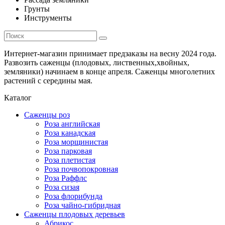
Грунты
Инструменты
Интернет-магазин принимает предзаказы на весну 2024 года.
Развозить саженцы (плодовых, лиственных,хвойных,
земляники) начинаем в конце апреля. Саженцы многолетних
растений с середины мая.
Каталог
Саженцы роз
Роза английская
Роза канадская
Роза морщинистая
Роза парковая
Роза плетистая
Роза почвопокровная
Роза Раффлс
Роза сизая
Роза флорибунда
Роза чайно-гибридная
Саженцы плодовых деревьев
Абрикос