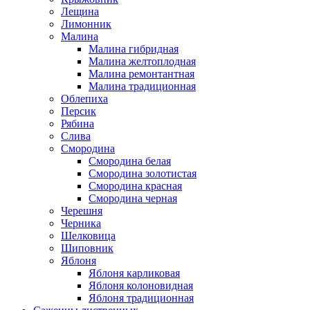
Лещина
Лимонник
Малина
Малина гибридная
Малина желтоплодная
Малина ремонтантная
Малина традиционная
Облепиха
Персик
Рябина
Слива
Смородина
Смородина белая
Смородина золотистая
Смородина красная
Смородина черная
Черешня
Черника
Шелковица
Шиповник
Яблоня
Яблоня карликовая
Яблоня колоновидная
Яблоня традиционная