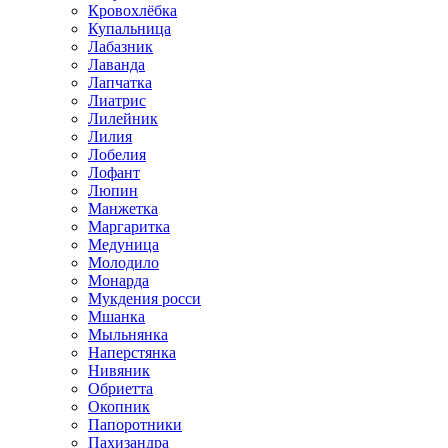
Кровохлёбка
Купальница
Лабазник
Лаванда
Лапчатка
Лиатрис
Лилейник
Лилия
Лобелия
Лофант
Люпин
Манжетка
Маргаритка
Медуница
Молодило
Монарда
Мукдения росси
Мшанка
Мыльнянка
Наперстянка
Нивяник
Обриетта
Окопник
Папоротники
Пахизандра