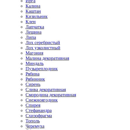
Ирга
Калина
Каштан
Кизильник
Клен
Лапчатка
Лещина
Липа
Лох серебристый
Лох узколистный
Магония
Малина декоративная
Миндаль
Пузыреплодник
Рябина
Рябинник
Сирень
Слива декоративная
Смородина декоративная
Снежноягодник
Спирея
Стефанандра
Схизофрагма
Тополь
Черемуха