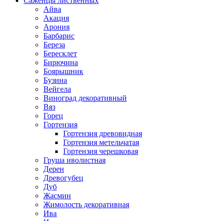
Саженцы лиственных
Айва
Акация
Арония
Барбарис
Береза
Бересклет
Бирючина
Боярышник
Бузина
Вейгела
Виноград декоративный
Вяз
Горец
Гортензия
Гортензия древовидная
Гортензия метельчатая
Гортензия черешковая
Груша иволистная
Дерен
Древогубец
Дуб
Жасмин
Жимолость декоративная
Ива