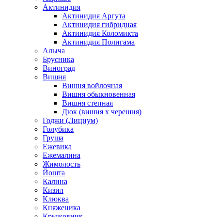
Актинидия
Актинидия Аргута
Актинидия гибридная
Актинидия Коломикта
Актинидия Полигама
Алыча
Брусника
Виноград
Вишня
Вишня войлочная
Вишня обыкновенная
Вишня степная
Дюк (вишня х черешня)
Годжи (Лициум)
Голубика
Груша
Ежевика
Ежемалина
Жимолость
Йошта
Калина
Кизил
Клюква
Княженика
Крыжовник