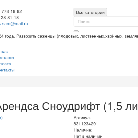
) 778-18-82
Все категории
128-81-18
k-sam@mail.ru
24 года. Развозить саженцы (плодовых, лиственных,хвойных, земл
 нас
оставка
плата
онтакты
рендса Сноудрифт (1,5 ли
Артикул:
8311234291
Наличие:
Нет в наличии