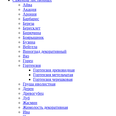
Саженцы лиственных
Айва
Акация
Арония
Барбарис
Береза
Бересклет
Бирючина
Боярышник
Бузина
Вейгела
Виноград декоративный
Вяз
Горец
Гортензия
Гортензия древовидная
Гортензия метельчатая
Гортензия черешковая
Груша иволистная
Дерен
Древогубец
Дуб
Жасмин
Жимолость декоративная
Ива