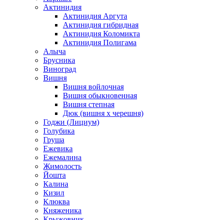
Актинидия
Актинидия Аргута
Актинидия гибридная
Актинидия Коломикта
Актинидия Полигама
Алыча
Брусника
Виноград
Вишня
Вишня войлочная
Вишня обыкновенная
Вишня степная
Дюк (вишня х черешня)
Годжи (Лициум)
Голубика
Груша
Ежевика
Ежемалина
Жимолость
Йошта
Калина
Кизил
Клюква
Княженика
Крыжовник