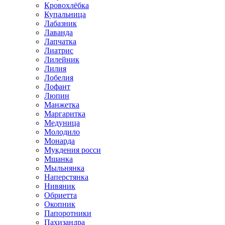
Кровохлёбка
Купальница
Лабазник
Лаванда
Лапчатка
Лиатрис
Лилейник
Лилия
Лобелия
Лофант
Люпин
Манжетка
Маргаритка
Медуница
Молодило
Монарда
Мукдения росси
Мшанка
Мыльнянка
Наперстянка
Нивяник
Обриетта
Окопник
Папоротники
Пахизандра