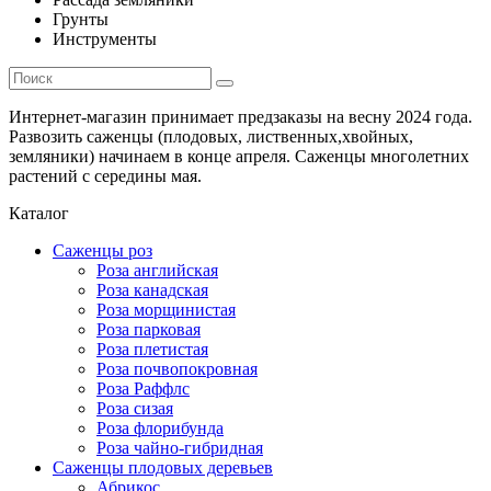
Грунты
Инструменты
Интернет-магазин принимает предзаказы на весну 2024 года.
Развозить саженцы (плодовых, лиственных,хвойных,
земляники) начинаем в конце апреля. Саженцы многолетних
растений с середины мая.
Каталог
Саженцы роз
Роза английская
Роза канадская
Роза морщинистая
Роза парковая
Роза плетистая
Роза почвопокровная
Роза Раффлс
Роза сизая
Роза флорибунда
Роза чайно-гибридная
Саженцы плодовых деревьев
Абрикос