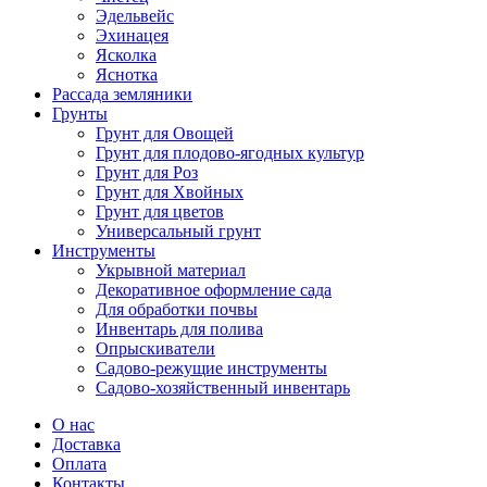
Эдельвейс
Эхинацея
Ясколка
Яснотка
Рассада земляники
Грунты
Грунт для Овощей
Грунт для плодово-ягодных культур
Грунт для Роз
Грунт для Хвойных
Грунт для цветов
Универсальный грунт
Инструменты
Укрывной материал
Декоративное оформление сада
Для обработки почвы
Инвентарь для полива
Опрыскиватели
Садово-режущие инструменты
Садово-хозяйственный инвентарь
О нас
Доставка
Оплата
Контакты