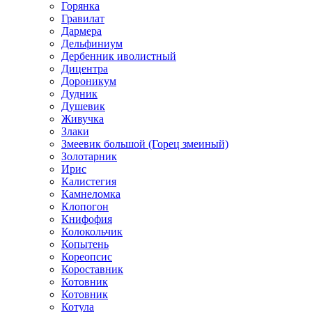
Горянка
Гравилат
Дармера
Дельфиниум
Дербенник иволистный
Дицентра
Дороникум
Дудник
Душевик
Живучка
Злаки
Змеевик большой (Горец змеиный)
Золотарник
Ирис
Калистегия
Камнеломка
Клопогон
Книфофия
Колокольчик
Копытень
Кореопсис
Короставник
Котовник
Котовник
Котула