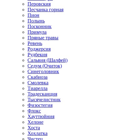
Перовския
Песчанка горная
Пион
Полынь
Посконник
Примула
Пряные травы
Ревень
Роджерсия
Рудбекия
Сальвия (Шалфей)
Седум (Очиток)
Синеголовник
Скабиоза
Смолевка
Тиарелла
Традесканция
Тысячелистник
Физостегия
Флокс
Хауттюйния
Хелоне
Хоста
Хохлатка
Чистец