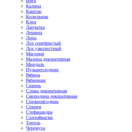
Ирга
Калина
Каштан
Кизильник
Клен
Лапчатка
Лещина
Липа
Лох серебристый
Лох узколистный
Магония
Малина декоративная
Миндаль
Пузыреплодник
Рябина
Рябинник
Сирень
Слива декоративная
Смородина декоративная
Снежноягодник
Спирея
Стефанандра
Схизофрагма
Тополь
Черемуха