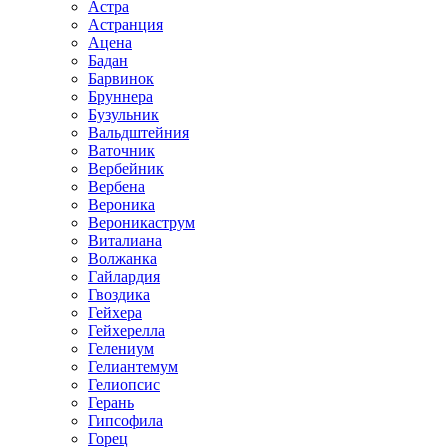
Астра
Астранция
Ацена
Бадан
Барвинок
Бруннера
Бузульник
Вальдштейния
Ваточник
Вербейник
Вербена
Вероника
Вероникаструм
Виталиана
Волжанка
Гайлардия
Гвоздика
Гейхера
Гейхерелла
Гелениум
Гелиантемум
Гелиопсис
Герань
Гипсофила
Горец