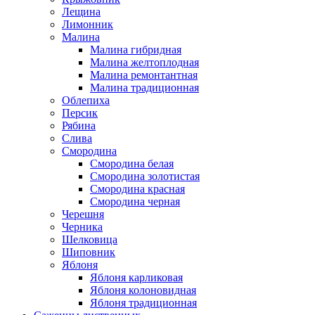
Лещина
Лимонник
Малина
Малина гибридная
Малина желтоплодная
Малина ремонтантная
Малина традиционная
Облепиха
Персик
Рябина
Слива
Смородина
Смородина белая
Смородина золотистая
Смородина красная
Смородина черная
Черешня
Черника
Шелковица
Шиповник
Яблоня
Яблоня карликовая
Яблоня колоновидная
Яблоня традиционная