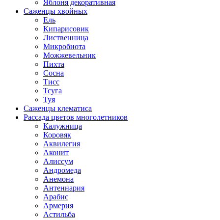
Яблоня декоративная
Саженцы хвойных
Ель
Кипарисовик
Лиственница
Микробиота
Можжевельник
Пихта
Сосна
Тисс
Тсуга
Туя
Саженцы клематиса
Рассада цветов многолетников
Калужница
Коровяк
Аквилегия
Аконит
Алиссум
Андромеда
Анемона
Антеннария
Арабис
Армерия
Астильба