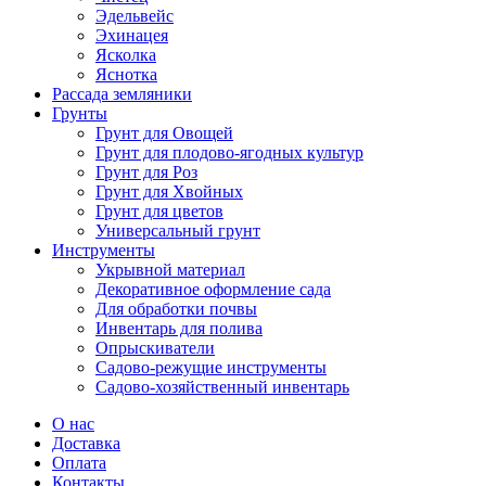
Эдельвейс
Эхинацея
Ясколка
Яснотка
Рассада земляники
Грунты
Грунт для Овощей
Грунт для плодово-ягодных культур
Грунт для Роз
Грунт для Хвойных
Грунт для цветов
Универсальный грунт
Инструменты
Укрывной материал
Декоративное оформление сада
Для обработки почвы
Инвентарь для полива
Опрыскиватели
Садово-режущие инструменты
Садово-хозяйственный инвентарь
О нас
Доставка
Оплата
Контакты