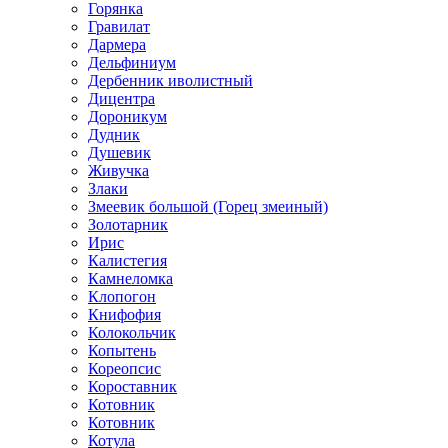
Горянка
Гравилат
Дармера
Дельфиниум
Дербенник иволистный
Дицентра
Дороникум
Дудник
Душевик
Живучка
Злаки
Змеевик большой (Горец змеиный)
Золотарник
Ирис
Калистегия
Камнеломка
Клопогон
Книфофия
Колокольчик
Копытень
Кореопсис
Короставник
Котовник
Котовник
Котула