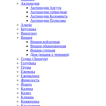
Актинидия
Актинидия Аргута
Актинидия гибридная
Актинидия Коломикта
Актинидия Полигама
Алыча
Брусника
Виноград
Вишня
Вишня войлочная
Вишня обыкновенная
Вишня степная
Дюк (вишня х черешня)
Годжи (Лициум)
Голубика
Груша
Ежевика
Ежемалина
Жимолость
Йошта
Калина
Кизил
Клюква
Княженика
Крыжовник