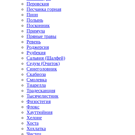
Перовския
Песчанка горная
Пион
Полынь
Посконник
Примула
Пряные травы
Ревень
Роджерсия
Рудбекия
Сальвия (Шалфей)
Седум (Очиток)
Синеголовник
Скабиоза
Смолевка
Тиарелла
Традесканция
Тысячелистник
Физостегия
Флокс
Хауттюйния
Хелоне
Хоста
Хохлатка
Чистец