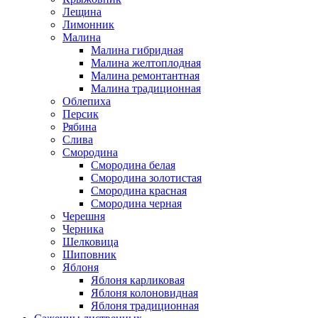
Лещина
Лимонник
Малина
Малина гибридная
Малина желтоплодная
Малина ремонтантная
Малина традиционная
Облепиха
Персик
Рябина
Слива
Смородина
Смородина белая
Смородина золотистая
Смородина красная
Смородина черная
Черешня
Черника
Шелковица
Шиповник
Яблоня
Яблоня карликовая
Яблоня колоновидная
Яблоня традиционная