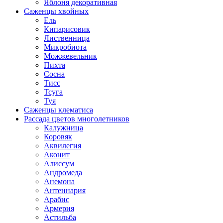
Яблоня декоративная
Саженцы хвойных
Ель
Кипарисовик
Лиственница
Микробиота
Можжевельник
Пихта
Сосна
Тисс
Тсуга
Туя
Саженцы клематиса
Рассада цветов многолетников
Калужница
Коровяк
Аквилегия
Аконит
Алиссум
Андромеда
Анемона
Антеннария
Арабис
Армерия
Астильба