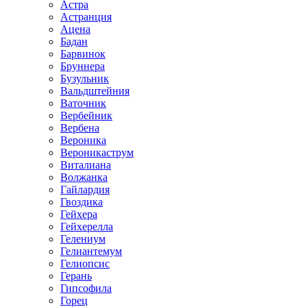
Астра
Астранция
Ацена
Бадан
Барвинок
Бруннера
Бузульник
Вальдштейния
Ваточник
Вербейник
Вербена
Вероника
Вероникаструм
Виталиана
Волжанка
Гайлардия
Гвоздика
Гейхера
Гейхерелла
Гелениум
Гелиантемум
Гелиопсис
Герань
Гипсофила
Горец