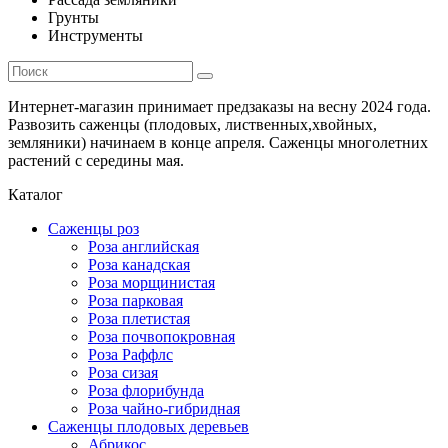
Грунты
Инструменты
Интернет-магазин принимает предзаказы на весну 2024 года.
Развозить саженцы (плодовых, лиственных,хвойных,
земляники) начинаем в конце апреля. Саженцы многолетних
растений с середины мая.
Каталог
Саженцы роз
Роза английская
Роза канадская
Роза морщинистая
Роза парковая
Роза плетистая
Роза почвопокровная
Роза Раффлс
Роза сизая
Роза флорибунда
Роза чайно-гибридная
Саженцы плодовых деревьев
Абрикос