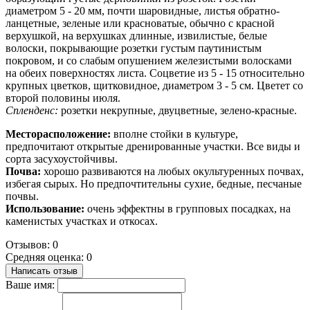
диаметром 5 - 20 мм, почти шаровидные, листья обратно-
ланцетные, зеленые или красноватые, обычно с красной
верхушкой, на верхушках длинные, извилистые, белые
волоски, покрывающие розетки густым паутинистым
покровом, и со слабым опушением железистыми волосками
на обеих поверхностях листа. Соцветие из 5 - 15 относительно
крупных цветков, щитковидное, диаметром 3 - 5 см. Цветет со
второй половины июля.
Спленденс:
розетки некрупные, двуцветные, зелено-красные.
Месторасположение:
вполне стойки в культуре,
предпочитают открытые дренированные участки. Все виды и
сорта засухоустойчивы.
Почва:
хорошо развиваются на любых окультуренных почвах,
избегая сырых. Но предпочтительны сухие, бедные, песчаные
почвы.
Использование:
очень эффектны в групповых посадках, на
каменистых участках и откосах.
Отзывов: 0
Средняя оценка: 0
Написать отзыв
Ваше имя: