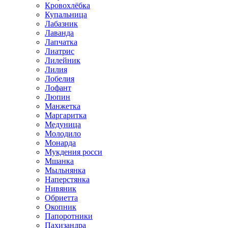
Кровохлёбка
Купальница
Лабазник
Лаванда
Лапчатка
Лиатрис
Лилейник
Лилия
Лобелия
Лофант
Люпин
Манжетка
Маргаритка
Медуница
Молодило
Монарда
Мукдения росси
Мшанка
Мыльнянка
Наперстянка
Нивяник
Обриетта
Окопник
Папоротники
Пахизандра