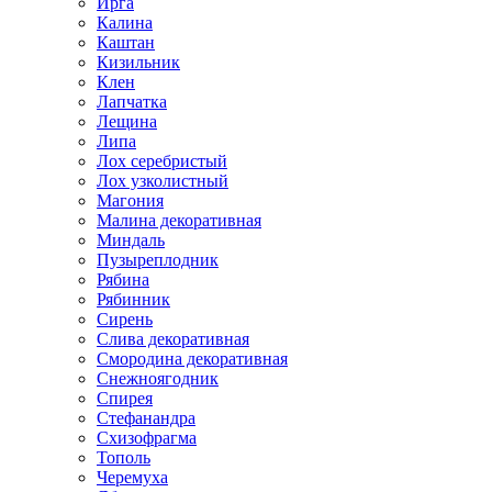
Ирга
Калина
Каштан
Кизильник
Клен
Лапчатка
Лещина
Липа
Лох серебристый
Лох узколистный
Магония
Малина декоративная
Миндаль
Пузыреплодник
Рябина
Рябинник
Сирень
Слива декоративная
Смородина декоративная
Снежноягодник
Спирея
Стефанандра
Схизофрагма
Тополь
Черемуха