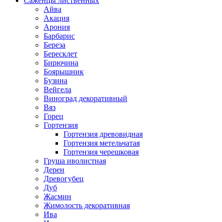
Саженцы лиственных
Айва
Акация
Арония
Барбарис
Береза
Бересклет
Бирючина
Боярышник
Бузина
Вейгела
Виноград декоративный
Вяз
Горец
Гортензия
Гортензия древовидная
Гортензия метельчатая
Гортензия черешковая
Груша иволистная
Дерен
Древогубец
Дуб
Жасмин
Жимолость декоративная
Ива