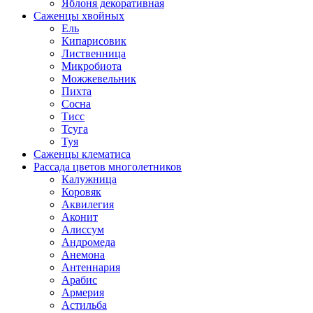
Яблоня декоративная
Саженцы хвойных
Ель
Кипарисовик
Лиственница
Микробиота
Можжевельник
Пихта
Сосна
Тисс
Тсуга
Туя
Саженцы клематиса
Рассада цветов многолетников
Калужница
Коровяк
Аквилегия
Аконит
Алиссум
Андромеда
Анемона
Антеннария
Арабис
Армерия
Астильба