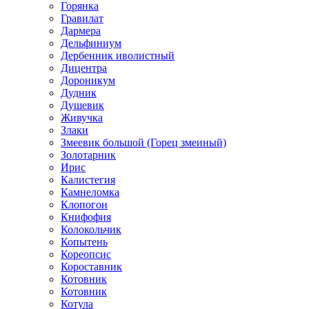
Горянка
Гравилат
Дармера
Дельфиниум
Дербенник иволистный
Дицентра
Дороникум
Дудник
Душевик
Живучка
Злаки
Змеевик большой (Горец змеиный)
Золотарник
Ирис
Калистегия
Камнеломка
Клопогон
Книфофия
Колокольчик
Копытень
Кореопсис
Короставник
Котовник
Котовник
Котула