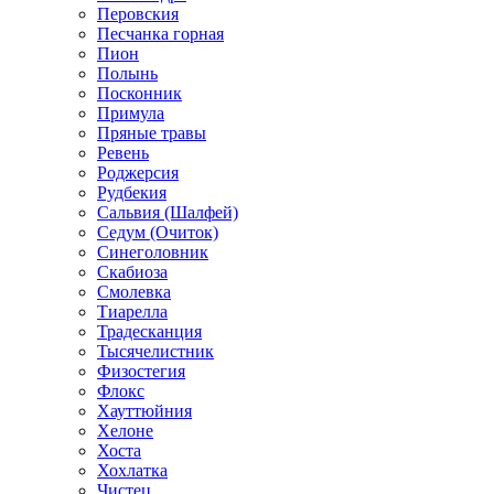
Перовския
Песчанка горная
Пион
Полынь
Посконник
Примула
Пряные травы
Ревень
Роджерсия
Рудбекия
Сальвия (Шалфей)
Седум (Очиток)
Синеголовник
Скабиоза
Смолевка
Тиарелла
Традесканция
Тысячелистник
Физостегия
Флокс
Хауттюйния
Хелоне
Хоста
Хохлатка
Чистец