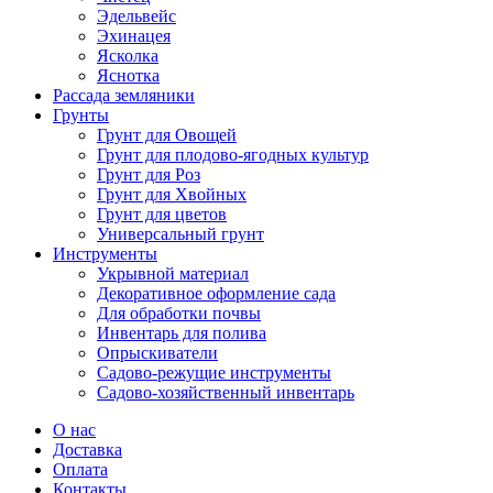
Эдельвейс
Эхинацея
Ясколка
Яснотка
Рассада земляники
Грунты
Грунт для Овощей
Грунт для плодово-ягодных культур
Грунт для Роз
Грунт для Хвойных
Грунт для цветов
Универсальный грунт
Инструменты
Укрывной материал
Декоративное оформление сада
Для обработки почвы
Инвентарь для полива
Опрыскиватели
Садово-режущие инструменты
Садово-хозяйственный инвентарь
О нас
Доставка
Оплата
Контакты