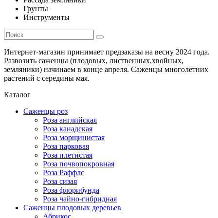
Грунты
Инструменты
Интернет-магазин принимает предзаказы на весну 2024 года.
Развозить саженцы (плодовых, лиственных,хвойных,
земляники) начинаем в конце апреля. Саженцы многолетних
растений с середины мая.
Каталог
Саженцы роз
Роза английская
Роза канадская
Роза морщинистая
Роза парковая
Роза плетистая
Роза почвопокровная
Роза Раффлс
Роза сизая
Роза флорибунда
Роза чайно-гибридная
Саженцы плодовых деревьев
Абрикос