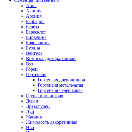
Саженцы лиственных
Айва
Акация
Арония
Барбарис
Береза
Бересклет
Бирючина
Боярышник
Бузина
Вейгела
Виноград декоративный
Вяз
Горец
Гортензия
Гортензия древовидная
Гортензия метельчатая
Гортензия черешковая
Груша иволистная
Дерен
Древогубец
Дуб
Жасмин
Жимолость декоративная
Ива