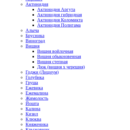
Актинидия
Актинидия Аргута
Актинидия гибридная
Актинидия Коломикта
Актинидия Полигама
Алыча
Брусника
Виноград
Вишня
Вишня войлочная
Вишня обыкновенная
Вишня степная
Дюк (вишня х черешня)
Годжи (Лициум)
Голубика
Груша
Ежевика
Ежемалина
Жимолость
Йошта
Калина
Кизил
Клюква
Княженика
Крыжовник