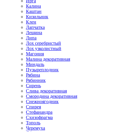
Ирга
Калина
Каштан
Кизильник
Клен
Лапчатка
Лещина
Липа
Лох серебристый
Лох узколистный
Магония
Малина декоративная
Миндаль
Пузыреплодник
Рябина
Рябинник
Сирень
Слива декоративная
Смородина декоративная
Снежноягодник
Спирея
Стефанандра
Схизофрагма
Тополь
Черемуха