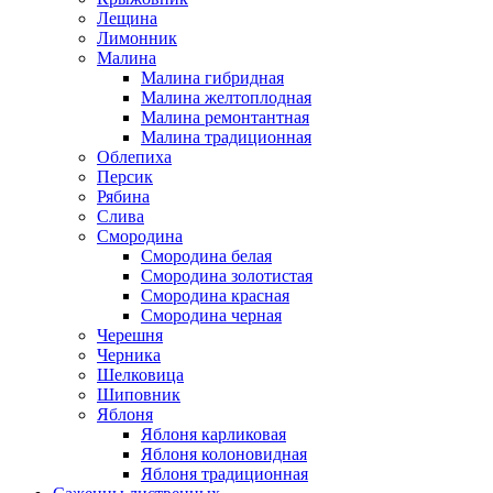
Лещина
Лимонник
Малина
Малина гибридная
Малина желтоплодная
Малина ремонтантная
Малина традиционная
Облепиха
Персик
Рябина
Слива
Смородина
Смородина белая
Смородина золотистая
Смородина красная
Смородина черная
Черешня
Черника
Шелковица
Шиповник
Яблоня
Яблоня карликовая
Яблоня колоновидная
Яблоня традиционная