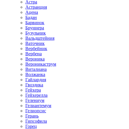
Астра
Астранция
Ацена
Бадан
Барвинок
Бруннера
Бузульник
Вальдштейния
Ваточник
Вербейник
Вербена
Вероника
Вероникаструм
Виталиана
Волжанка
Гайлардия
Гвоздика
Гейхера
Гейхерелла
Гелениум
Гелиантемум
Гелиопсис
Герань
Гипсофила
Горец