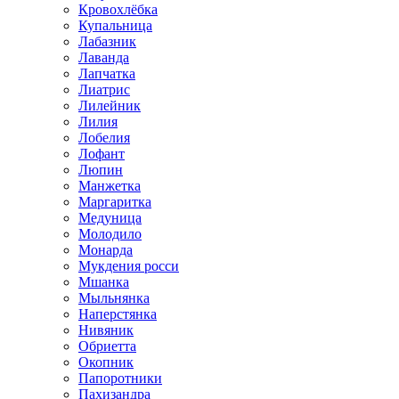
Кровохлёбка
Купальница
Лабазник
Лаванда
Лапчатка
Лиатрис
Лилейник
Лилия
Лобелия
Лофант
Люпин
Манжетка
Маргаритка
Медуница
Молодило
Монарда
Мукдения росси
Мшанка
Мыльнянка
Наперстянка
Нивяник
Обриетта
Окопник
Папоротники
Пахизандра