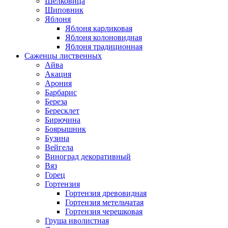
Шелковица
Шиповник
Яблоня
Яблоня карликовая
Яблоня колоновидная
Яблоня традиционная
Саженцы лиственных
Айва
Акация
Арония
Барбарис
Береза
Бересклет
Бирючина
Боярышник
Бузина
Вейгела
Виноград декоративный
Вяз
Горец
Гортензия
Гортензия древовидная
Гортензия метельчатая
Гортензия черешковая
Груша иволистная