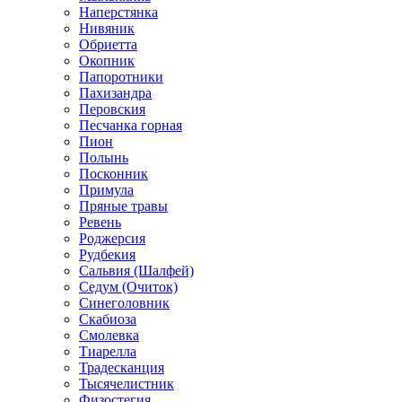
Наперстянка
Нивяник
Обриетта
Окопник
Папоротники
Пахизандра
Перовския
Песчанка горная
Пион
Полынь
Посконник
Примула
Пряные травы
Ревень
Роджерсия
Рудбекия
Сальвия (Шалфей)
Седум (Очиток)
Синеголовник
Скабиоза
Смолевка
Тиарелла
Традесканция
Тысячелистник
Физостегия