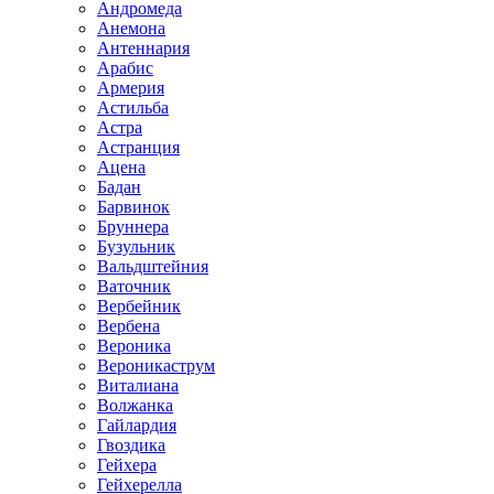
Андромеда
Анемона
Антеннария
Арабис
Армерия
Астильба
Астра
Астранция
Ацена
Бадан
Барвинок
Бруннера
Бузульник
Вальдштейния
Ваточник
Вербейник
Вербена
Вероника
Вероникаструм
Виталиана
Волжанка
Гайлардия
Гвоздика
Гейхера
Гейхерелла