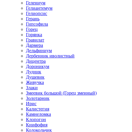
Гелениум
Гелиантемум
Гелиопсис
Герань
Гипсофила
Горец
Горянка
Гравилат
Дармера
Дельфиниум
Дербенник иволистный
Дицентра
Дороникум
Дудник
Душевик
Живучка
Злаки
Змеевик большой (Горец змеиный)
Золотарник
Ирис
Калистегия
Камнеломка
Клопогон
Книфофия
Колокольчик