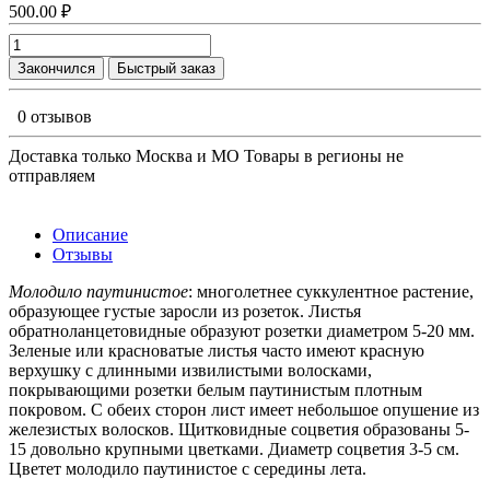
500.00 ₽
Закончился
Быстрый заказ
0 отзывов
Доставка только Москва и МО Товары в регионы не
отправляем
Описание
Отзывы
Молодило паутинистое
: многолетнее суккулентное растение,
образующее густые заросли из розеток. Листья
обратноланцетовидные образуют розетки диаметром 5-20 мм.
Зеленые или красноватые листья часто имеют красную
верхушку с длинными извилистыми волосками,
покрывающими розетки белым паутинистым плотным
покровом. С обеих сторон лист имеет небольшое опушение из
железистых волосков. Щитковидные соцветия образованы 5-
15 довольно крупными цветками. Диаметр соцветия 3-5 см.
Цветет молодило паутинистое с середины лета.