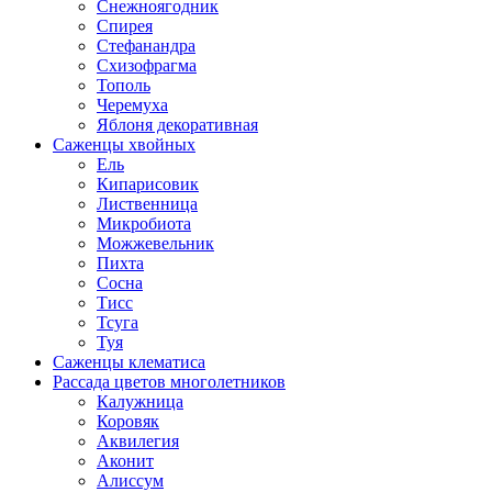
Снежноягодник
Спирея
Стефанандра
Схизофрагма
Тополь
Черемуха
Яблоня декоративная
Саженцы хвойных
Ель
Кипарисовик
Лиственница
Микробиота
Можжевельник
Пихта
Сосна
Тисс
Тсуга
Туя
Саженцы клематиса
Рассада цветов многолетников
Калужница
Коровяк
Аквилегия
Аконит
Алиссум