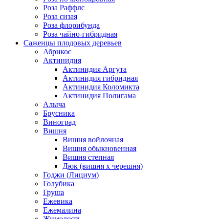
Роза Раффлс
Роза сизая
Роза флорибунда
Роза чайно-гибридная
Саженцы плодовых деревьев
Абрикос
Актинидия
Актинидия Аргута
Актинидия гибридная
Актинидия Коломикта
Актинидия Полигама
Алыча
Брусника
Виноград
Вишня
Вишня войлочная
Вишня обыкновенная
Вишня степная
Дюк (вишня х черешня)
Годжи (Лициум)
Голубика
Груша
Ежевика
Ежемалина
Жимолость