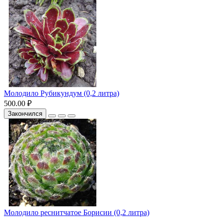
Молодило Рубикундум (0,2 литра)
500.00 ₽
Закончился
Молодило реснитчатое Борисии (0,2 литра)