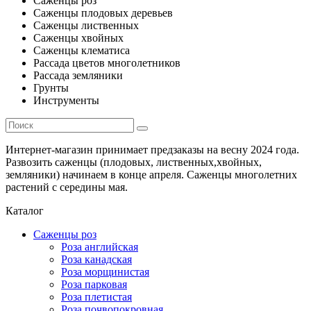
Саженцы роз
Саженцы плодовых деревьев
Саженцы лиственных
Саженцы хвойных
Саженцы клематиса
Рассада цветов многолетников
Рассада земляники
Грунты
Инструменты
Интернет-магазин принимает предзаказы на весну 2024 года.
Развозить саженцы (плодовых, лиственных,хвойных,
земляники) начинаем в конце апреля. Саженцы многолетних
растений с середины мая.
Каталог
Саженцы роз
Роза английская
Роза канадская
Роза морщинистая
Роза парковая
Роза плетистая
Роза почвопокровная