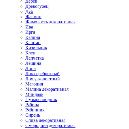
Дерен
Древогубец
Дуб
Жасмин
Жимолость декоративная
Ива
Ирга
Калина
Каштан
Кизильник
Клен
Лапчатка
Лещина
Липа
Лох серебристый
Лох узколистный
Магония
Малина декоративная
Миндаль
Пузыреплодник
Рябина
Рябинник
Сирень
Слива декоративная
Смородина декоративная