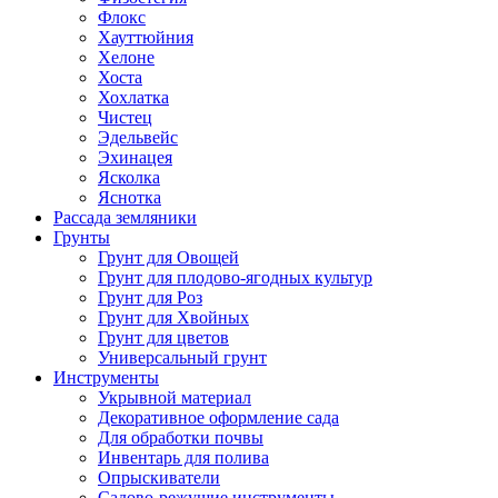
Флокс
Хауттюйния
Хелоне
Хоста
Хохлатка
Чистец
Эдельвейс
Эхинацея
Ясколка
Яснотка
Рассада земляники
Грунты
Грунт для Овощей
Грунт для плодово-ягодных культур
Грунт для Роз
Грунт для Хвойных
Грунт для цветов
Универсальный грунт
Инструменты
Укрывной материал
Декоративное оформление сада
Для обработки почвы
Инвентарь для полива
Опрыскиватели
Садово-режущие инструменты