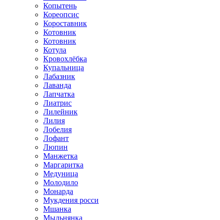
Копытень
Кореопсис
Короставник
Котовник
Котовник
Котула
Кровохлёбка
Купальница
Лабазник
Лаванда
Лапчатка
Лиатрис
Лилейник
Лилия
Лобелия
Лофант
Люпин
Манжетка
Маргаритка
Медуница
Молодило
Монарда
Мукдения росси
Мшанка
Мыльнянка