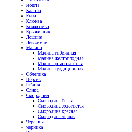
Йошта
Калина
Кизил
Клюква
Княженика
Крыжовник
Лещина
Лимонник
Малина
Малина гибридная
Малина желтоплодная
Малина ремонтантная
Малина традиционная
Облепиха
Персик
Рябина
Слива
Смородина
Смородина белая
Смородина золотистая
Смородина красная
Смородина черная
Черешня
Черника