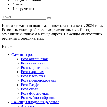
Грунты
Инструменты
Интернет-магазин принимает предзаказы на весну 2024 года.
Развозить саженцы (плодовых, лиственных,хвойных,
земляники) начинаем в конце апреля. Саженцы многолетних
растений с середины мая.
Каталог
Саженцы роз
Роза английская
Роза канадская
Роза морщинистая
Роза парковая
Роза плетистая
Роза почвопокровная
Роза Раффлс
Роза сизая
Роза флорибунда
Роза чайно-гибридная
Саженцы плодовых деревьев
Абрикос