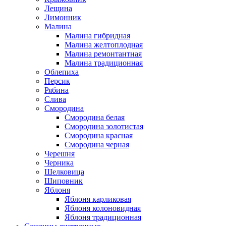
Лещина
Лимонник
Малина
Малина гибридная
Малина желтоплодная
Малина ремонтантная
Малина традиционная
Облепиха
Персик
Рябина
Слива
Смородина
Смородина белая
Смородина золотистая
Смородина красная
Смородина черная
Черешня
Черника
Шелковица
Шиповник
Яблоня
Яблоня карликовая
Яблоня колоновидная
Яблоня традиционная