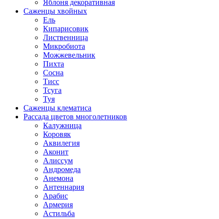
Яблоня декоративная
Саженцы хвойных
Ель
Кипарисовик
Лиственница
Микробиота
Можжевельник
Пихта
Сосна
Тисс
Тсуга
Туя
Саженцы клематиса
Рассада цветов многолетников
Калужница
Коровяк
Аквилегия
Аконит
Алиссум
Андромеда
Анемона
Антеннария
Арабис
Армерия
Астильба