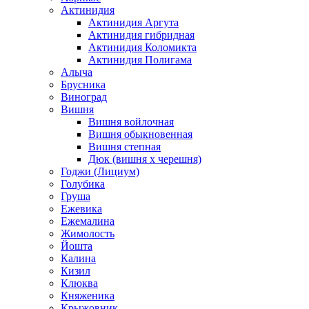
Актинидия
Актинидия Аргута
Актинидия гибридная
Актинидия Коломикта
Актинидия Полигама
Алыча
Брусника
Виноград
Вишня
Вишня войлочная
Вишня обыкновенная
Вишня степная
Дюк (вишня х черешня)
Годжи (Лициум)
Голубика
Груша
Ежевика
Ежемалина
Жимолость
Йошта
Калина
Кизил
Клюква
Княженика
Крыжовник