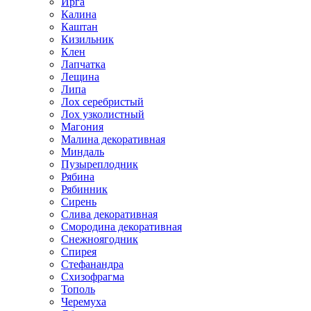
Ирга
Калина
Каштан
Кизильник
Клен
Лапчатка
Лещина
Липа
Лох серебристый
Лох узколистный
Магония
Малина декоративная
Миндаль
Пузыреплодник
Рябина
Рябинник
Сирень
Слива декоративная
Смородина декоративная
Снежноягодник
Спирея
Стефанандра
Схизофрагма
Тополь
Черемуха