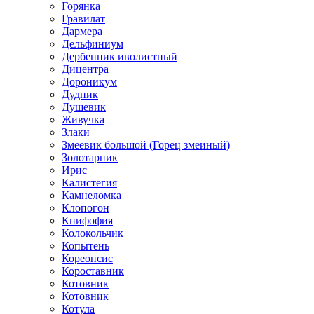
Горянка
Гравилат
Дармера
Дельфиниум
Дербенник иволистный
Дицентра
Дороникум
Дудник
Душевик
Живучка
Злаки
Змеевик большой (Горец змеиный)
Золотарник
Ирис
Калистегия
Камнеломка
Клопогон
Книфофия
Колокольчик
Копытень
Кореопсис
Короставник
Котовник
Котовник
Котула