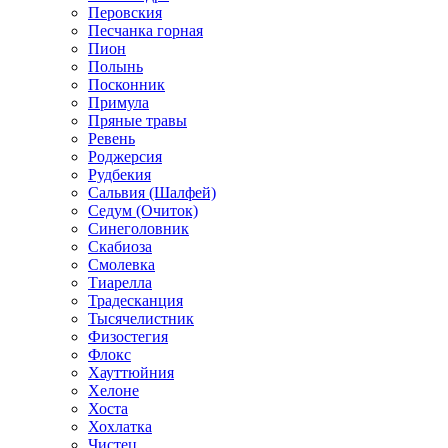
Перовския
Песчанка горная
Пион
Полынь
Посконник
Примула
Пряные травы
Ревень
Роджерсия
Рудбекия
Сальвия (Шалфей)
Седум (Очиток)
Синеголовник
Скабиоза
Смолевка
Тиарелла
Традесканция
Тысячелистник
Физостегия
Флокс
Хауттюйния
Хелоне
Хоста
Хохлатка
Чистец