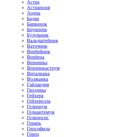
Астра
Астранция
Ацена
Бадан
Барвинок
Бруннера
Бузульник
Вальдштейния
Ваточник
Вербейник
Вербена
Вероника
Вероникаструм
Виталиана
Волжанка
Гайлардия
Гвоздика
Гейхера
Гейхерелла
Гелениум
Гелиантемум
Гелиопсис
Герань
Гипсофила
Горец