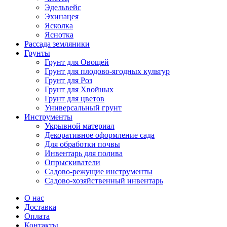
Эдельвейс
Эхинацея
Ясколка
Яснотка
Рассада земляники
Грунты
Грунт для Овощей
Грунт для плодово-ягодных культур
Грунт для Роз
Грунт для Хвойных
Грунт для цветов
Универсальный грунт
Инструменты
Укрывной материал
Декоративное оформление сада
Для обработки почвы
Инвентарь для полива
Опрыскиватели
Садово-режущие инструменты
Садово-хозяйственный инвентарь
О нас
Доставка
Оплата
Контакты