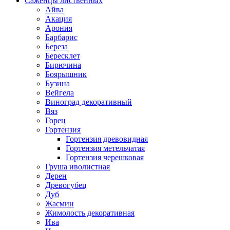
Саженцы лиственных
Айва
Акация
Арония
Барбарис
Береза
Бересклет
Бирючина
Боярышник
Бузина
Вейгела
Виноград декоративный
Вяз
Горец
Гортензия
Гортензия древовидная
Гортензия метельчатая
Гортензия черешковая
Груша иволистная
Дерен
Древогубец
Дуб
Жасмин
Жимолость декоративная
Ива