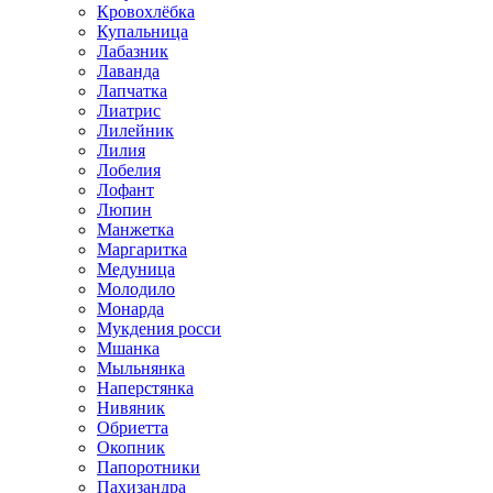
Кровохлёбка
Купальница
Лабазник
Лаванда
Лапчатка
Лиатрис
Лилейник
Лилия
Лобелия
Лофант
Люпин
Манжетка
Маргаритка
Медуница
Молодило
Монарда
Мукдения росси
Мшанка
Мыльнянка
Наперстянка
Нивяник
Обриетта
Окопник
Папоротники
Пахизандра