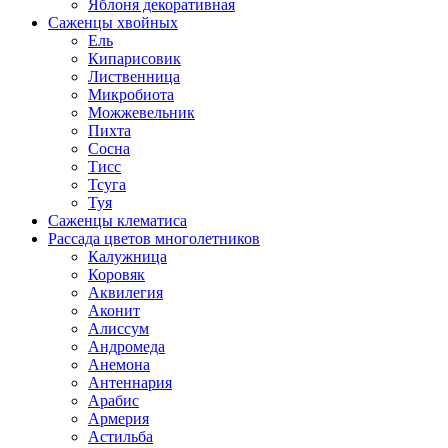
Яблоня декоративная
Саженцы хвойных
Ель
Кипарисовик
Лиственница
Микробиота
Можжевельник
Пихта
Сосна
Тисс
Тсуга
Туя
Саженцы клематиса
Рассада цветов многолетников
Калужница
Коровяк
Аквилегия
Аконит
Алиссум
Андромеда
Анемона
Антеннария
Арабис
Армерия
Астильба