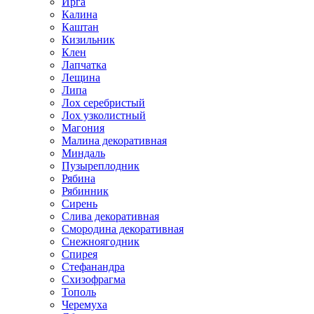
Ирга
Калина
Каштан
Кизильник
Клен
Лапчатка
Лещина
Липа
Лох серебристый
Лох узколистный
Магония
Малина декоративная
Миндаль
Пузыреплодник
Рябина
Рябинник
Сирень
Слива декоративная
Смородина декоративная
Снежноягодник
Спирея
Стефанандра
Схизофрагма
Тополь
Черемуха