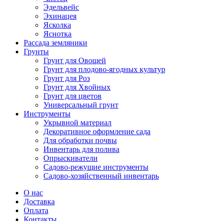
Эдельвейс
Эхинацея
Ясколка
Яснотка
Рассада земляники
Грунты
Грунт для Овощей
Грунт для плодово-ягодных культур
Грунт для Роз
Грунт для Хвойных
Грунт для цветов
Универсальный грунт
Инструменты
Укрывной материал
Декоративное оформление сада
Для обработки почвы
Инвентарь для полива
Опрыскиватели
Садово-режущие инструменты
Садово-хозяйственный инвентарь
О нас
Доставка
Оплата
Контакты