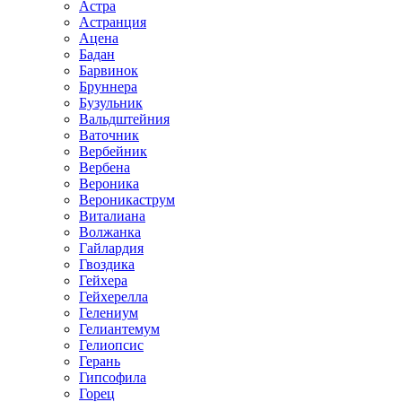
Астра
Астранция
Ацена
Бадан
Барвинок
Бруннера
Бузульник
Вальдштейния
Ваточник
Вербейник
Вербена
Вероника
Вероникаструм
Виталиана
Волжанка
Гайлардия
Гвоздика
Гейхера
Гейхерелла
Гелениум
Гелиантемум
Гелиопсис
Герань
Гипсофила
Горец