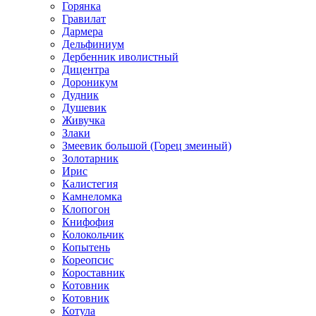
Горянка
Гравилат
Дармера
Дельфиниум
Дербенник иволистный
Дицентра
Дороникум
Дудник
Душевик
Живучка
Злаки
Змеевик большой (Горец змеиный)
Золотарник
Ирис
Калистегия
Камнеломка
Клопогон
Книфофия
Колокольчик
Копытень
Кореопсис
Короставник
Котовник
Котовник
Котула