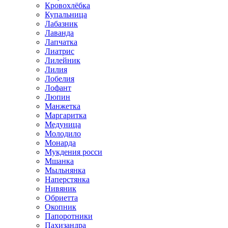
Кровохлёбка
Купальница
Лабазник
Лаванда
Лапчатка
Лиатрис
Лилейник
Лилия
Лобелия
Лофант
Люпин
Манжетка
Маргаритка
Медуница
Молодило
Монарда
Мукдения росси
Мшанка
Мыльнянка
Наперстянка
Нивяник
Обриетта
Окопник
Папоротники
Пахизандра