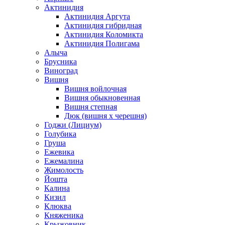
Актинидия
Актинидия Аргута
Актинидия гибридная
Актинидия Коломикта
Актинидия Полигама
Алыча
Брусника
Виноград
Вишня
Вишня войлочная
Вишня обыкновенная
Вишня степная
Дюк (вишня х черешня)
Годжи (Лициум)
Голубика
Груша
Ежевика
Ежемалина
Жимолость
Йошта
Калина
Кизил
Клюква
Княженика
Крыжовник