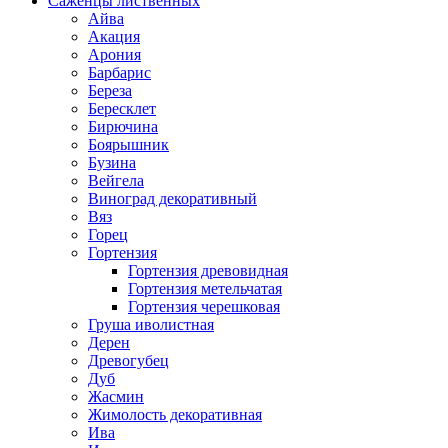
Саженцы лиственных
Айва
Акация
Арония
Барбарис
Береза
Бересклет
Бирючина
Боярышник
Бузина
Вейгела
Виноград декоративный
Вяз
Горец
Гортензия
Гортензия древовидная
Гортензия метельчатая
Гортензия черешковая
Груша иволистная
Дерен
Древогубец
Дуб
Жасмин
Жимолость декоративная
Ива