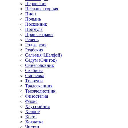
Перовския
Песчанка горная
Пион
Полынь
Посконник
Примула
Пряные травы
Ревень
Роджерсия
Рудбекия
Сальвия (Шалфей)
Седум (Очиток)
Синеголовник
Скабиоза
Смолевка
Тиарелла
Традесканция
Тысячелистник
Физостегия
Флокс
Хауттюйния
Хелоне
Хоста
Хохлатка
Чистец