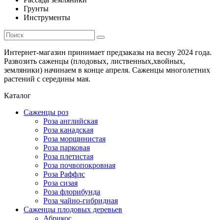
Грунты
Инструменты
Интернет-магазин принимает предзаказы на весну 2024 года.
Развозить саженцы (плодовых, лиственных,хвойных,
земляники) начинаем в конце апреля. Саженцы многолетних
растений с середины мая.
Каталог
Саженцы роз
Роза английская
Роза канадская
Роза морщинистая
Роза парковая
Роза плетистая
Роза почвопокровная
Роза Раффлс
Роза сизая
Роза флорибунда
Роза чайно-гибридная
Саженцы плодовых деревьев
Абрикос