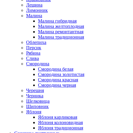
Лещина
Лимонник
Малина
Малина гибридная
Малина желтоплодная
Малина ремонтантная
Малина традиционная
Облепиха
Персик
Рябина
Слива
Смородина
Смородина белая
Смородина золотистая
Смородина красная
Смородина черная
Черешня
Черника
Шелковица
Шиповник
Яблоня
Яблоня карликовая
Яблоня колоновидная
Яблоня традиционная