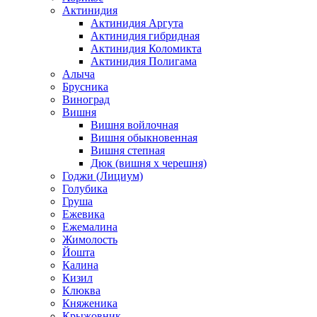
Актинидия
Актинидия Аргута
Актинидия гибридная
Актинидия Коломикта
Актинидия Полигама
Алыча
Брусника
Виноград
Вишня
Вишня войлочная
Вишня обыкновенная
Вишня степная
Дюк (вишня х черешня)
Годжи (Лициум)
Голубика
Груша
Ежевика
Ежемалина
Жимолость
Йошта
Калина
Кизил
Клюква
Княженика
Крыжовник