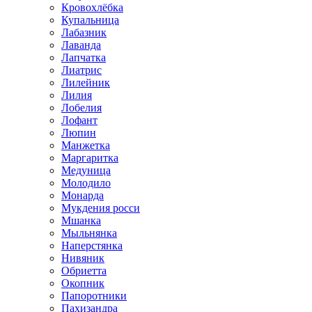
Кровохлёбка
Купальница
Лабазник
Лаванда
Лапчатка
Лиатрис
Лилейник
Лилия
Лобелия
Лофант
Люпин
Манжетка
Маргаритка
Медуница
Молодило
Монарда
Мукдения росси
Мшанка
Мыльнянка
Наперстянка
Нивяник
Обриетта
Окопник
Папоротники
Пахизандра