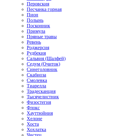
Перовския
Песчанка горная
Пион
Полынь
Посконник
Примула
Пряные травы
Ревень
Роджерсия
Рудбекия
Сальвия (Шалфей)
Седум (Очиток)
Синеголовник
Скабиоза
Смолевка
Тиарелла
Традесканция
Тысячелистник
Физостегия
Флокс
Хауттюйния
Хелоне
Хоста
Хохлатка
Чистец