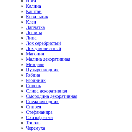
Ирга
Калина
Каштан
Кизильник
Клен
Лапчатка
Лещина
Липа
Лох серебристый
Лох узколистный
Магония
Малина декоративная
Миндаль
Пузыреплодник
Рябина
Рябинник
Сирень
Слива декоративная
Смородина декоративная
Снежноягодник
Спирея
Стефанандра
Схизофрагма
Тополь
Черемуха