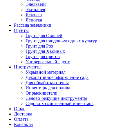
Эдельвейс
Эхинацея
Ясколка
Яснотка
Рассада земляники
Грунты
Грунт для Овощей
Грунт для плодово-ягодных культур
Грунт для Роз
Грунт для Хвойных
Грунт для цветов
Универсальный грунт
Инструменты
Укрывной материал
Декоративное оформление сада
Для обработки почвы
Инвентарь для полива
Опрыскиватели
Садово-режущие инструменты
Садово-хозяйственный инвентарь
О нас
Доставка
Оплата
Контакты