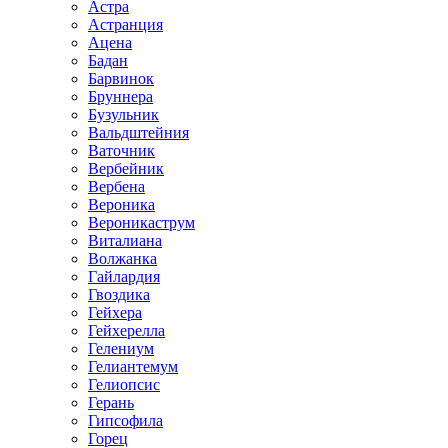
Астра
Астранция
Ацена
Бадан
Барвинок
Бруннера
Бузульник
Вальдштейния
Ваточник
Вербейник
Вербена
Вероника
Вероникаструм
Виталиана
Волжанка
Гайлардия
Гвоздика
Гейхера
Гейхерелла
Гелениум
Гелиантемум
Гелиопсис
Герань
Гипсофила
Горец