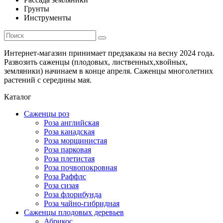
Грунты
Инструменты
Интернет-магазин принимает предзаказы на весну 2024 года.
Развозить саженцы (плодовых, лиственных,хвойных,
земляники) начинаем в конце апреля. Саженцы многолетних
растений с середины мая.
Каталог
Саженцы роз
Роза английская
Роза канадская
Роза морщинистая
Роза парковая
Роза плетистая
Роза почвопокровная
Роза Раффлс
Роза сизая
Роза флорибунда
Роза чайно-гибридная
Саженцы плодовых деревьев
Абрикос