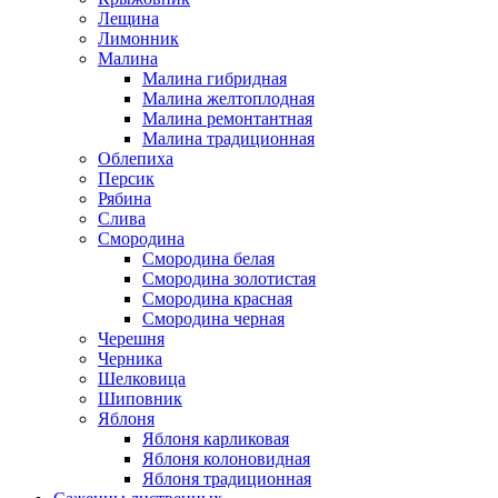
Лещина
Лимонник
Малина
Малина гибридная
Малина желтоплодная
Малина ремонтантная
Малина традиционная
Облепиха
Персик
Рябина
Слива
Смородина
Смородина белая
Смородина золотистая
Смородина красная
Смородина черная
Черешня
Черника
Шелковица
Шиповник
Яблоня
Яблоня карликовая
Яблоня колоновидная
Яблоня традиционная