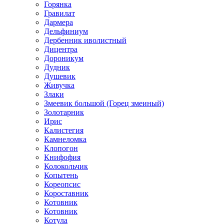
Горянка
Гравилат
Дармера
Дельфиниум
Дербенник иволистный
Дицентра
Дороникум
Дудник
Душевик
Живучка
Злаки
Змеевик большой (Горец змеиный)
Золотарник
Ирис
Калистегия
Камнеломка
Клопогон
Книфофия
Колокольчик
Копытень
Кореопсис
Короставник
Котовник
Котовник
Котула