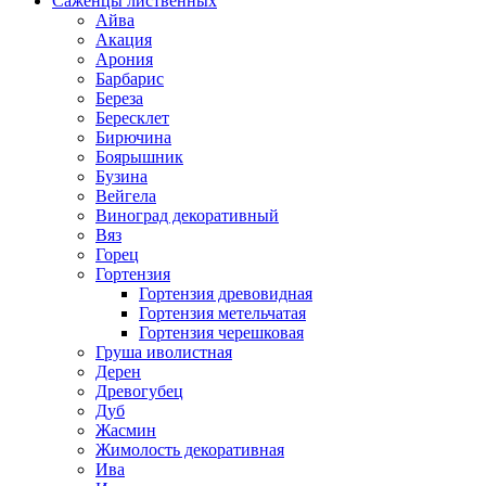
Саженцы лиственных
Айва
Акация
Арония
Барбарис
Береза
Бересклет
Бирючина
Боярышник
Бузина
Вейгела
Виноград декоративный
Вяз
Горец
Гортензия
Гортензия древовидная
Гортензия метельчатая
Гортензия черешковая
Груша иволистная
Дерен
Древогубец
Дуб
Жасмин
Жимолость декоративная
Ива