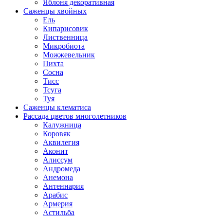
Яблоня декоративная
Саженцы хвойных
Ель
Кипарисовик
Лиственница
Микробиота
Можжевельник
Пихта
Сосна
Тисс
Тсуга
Туя
Саженцы клематиса
Рассада цветов многолетников
Калужница
Коровяк
Аквилегия
Аконит
Алиссум
Андромеда
Анемона
Антеннария
Арабис
Армерия
Астильба