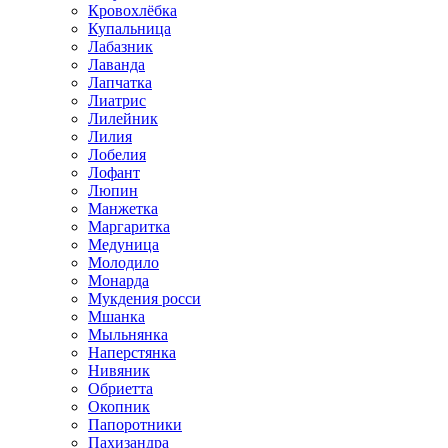
Кровохлёбка
Купальница
Лабазник
Лаванда
Лапчатка
Лиатрис
Лилейник
Лилия
Лобелия
Лофант
Люпин
Манжетка
Маргаритка
Медуница
Молодило
Монарда
Мукдения росси
Мшанка
Мыльнянка
Наперстянка
Нивяник
Обриетта
Окопник
Папоротники
Пахизандра