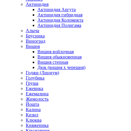
Актинидия
Актинидия Аргута
Актинидия гибридная
Актинидия Коломикта
Актинидия Полигама
Алыча
Брусника
Виноград
Вишня
Вишня войлочная
Вишня обыкновенная
Вишня степная
Дюк (вишня х черешня)
Годжи (Лициум)
Голубика
Груша
Ежевика
Ежемалина
Жимолость
Йошта
Калина
Кизил
Клюква
Княженика
Крыжовник