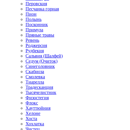
Перовския
Песчанка горная
Пион
Полынь
Посконник
Примула
Пряные травы
Ревень
Роджерсия
Рудбекия
Сальвия (Шалфей)
Седум (Очиток)
Синеголовник
Скабиоза
Смолевка
Тиарелла
Традесканция
Тысячелистник
Физостегия
Флокс
Хауттюйния
Хелоне
Хоста
Хохлатка
Чистец