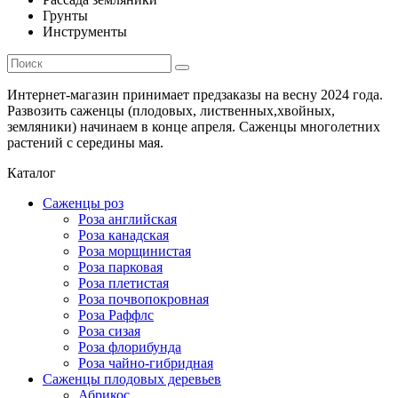
Грунты
Инструменты
Интернет-магазин принимает предзаказы на весну 2024 года.
Развозить саженцы (плодовых, лиственных,хвойных,
земляники) начинаем в конце апреля. Саженцы многолетних
растений с середины мая.
Каталог
Саженцы роз
Роза английская
Роза канадская
Роза морщинистая
Роза парковая
Роза плетистая
Роза почвопокровная
Роза Раффлс
Роза сизая
Роза флорибунда
Роза чайно-гибридная
Саженцы плодовых деревьев
Абрикос