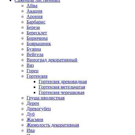
Саженцы лиственных
Айва
Акация
Арония
Барбарис
Береза
Бересклет
Бирючина
Боярышник
Бузина
Вейгела
Виноград декоративный
Вяз
Горец
Гортензия
Гортензия древовидная
Гортензия метельчатая
Гортензия черешковая
Груша иволистная
Дерен
Древогубец
Дуб
Жасмин
Жимолость декоративная
Ива