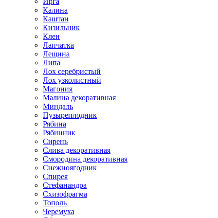
Ирга
Калина
Каштан
Кизильник
Клен
Лапчатка
Лещина
Липа
Лох серебристый
Лох узколистный
Магония
Малина декоративная
Миндаль
Пузыреплодник
Рябина
Рябинник
Сирень
Слива декоративная
Смородина декоративная
Снежноягодник
Спирея
Стефанандра
Схизофрагма
Тополь
Черемуха