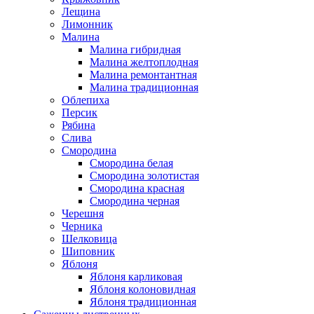
Лещина
Лимонник
Малина
Малина гибридная
Малина желтоплодная
Малина ремонтантная
Малина традиционная
Облепиха
Персик
Рябина
Слива
Смородина
Смородина белая
Смородина золотистая
Смородина красная
Смородина черная
Черешня
Черника
Шелковица
Шиповник
Яблоня
Яблоня карликовая
Яблоня колоновидная
Яблоня традиционная