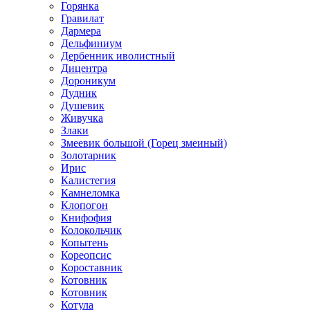
Горянка
Гравилат
Дармера
Дельфиниум
Дербенник иволистный
Дицентра
Дороникум
Дудник
Душевик
Живучка
Злаки
Змеевик большой (Горец змеиный)
Золотарник
Ирис
Калистегия
Камнеломка
Клопогон
Книфофия
Колокольчик
Копытень
Кореопсис
Короставник
Котовник
Котовник
Котула