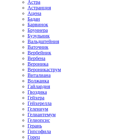
Астра
Астранция
Ацена
Бадан
Барвинок
Бруннера
Бузульник
Вальдштейния
Ваточник
Вербейник
Вербена
Вероника
Вероникаструм
Виталиана
Волжанка
Гайлардия
Гвоздика
Гейхера
Гейхерелла
Гелениум
Гелиантемум
Гелиопсис
Герань
Гипсофила
Горец