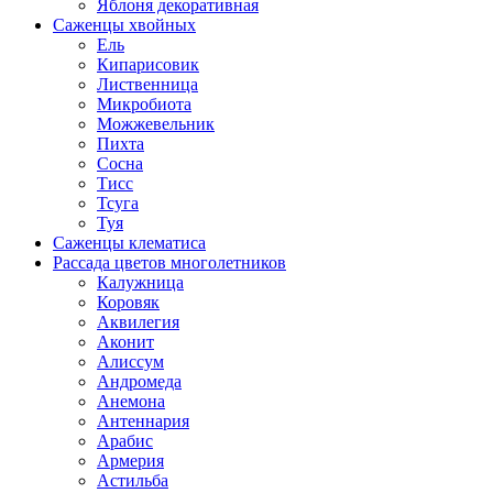
Яблоня декоративная
Саженцы хвойных
Ель
Кипарисовик
Лиственница
Микробиота
Можжевельник
Пихта
Сосна
Тисс
Тсуга
Туя
Саженцы клематиса
Рассада цветов многолетников
Калужница
Коровяк
Аквилегия
Аконит
Алиссум
Андромеда
Анемона
Антеннария
Арабис
Армерия
Астильба