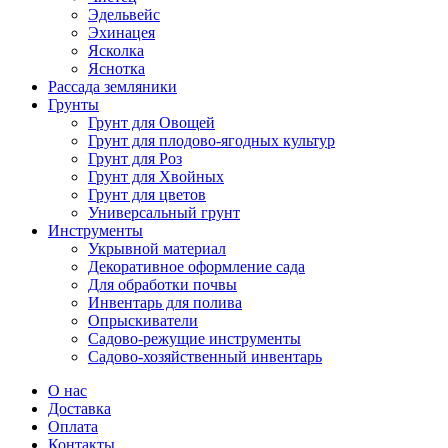
Эдельвейс
Эхинацея
Ясколка
Яснотка
Рассада земляники
Грунты
Грунт для Овощей
Грунт для плодово-ягодных культур
Грунт для Роз
Грунт для Хвойных
Грунт для цветов
Универсальный грунт
Инструменты
Укрывной материал
Декоративное оформление сада
Для обработки почвы
Инвентарь для полива
Опрыскиватели
Садово-режущие инструменты
Садово-хозяйственный инвентарь
О нас
Доставка
Оплата
Контакты