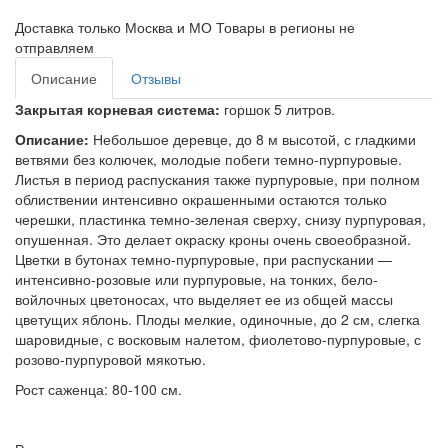
Доставка только Москва и МО Товары в регионы не
отправляем
Описание
Отзывы
Закрытая корневая система:
горшок 5 литров.
Описание:
Небольшое деревце, до 8 м высотой, с гладкими
ветвями без колючек, молодые побеги темно-пурпуровые.
Листья в период распускания также пурпуровые, при полном
облиствении интенсивно окрашенными остаются только
черешки, пластинка темно-зеленая сверху, снизу пурпуровая,
опушенная. Это делает окраску кроны очень своеобразной.
Цветки в бутонах темно-пурпуровые, при распускании —
интенсивно-розовые или пурпуровые, на тонких, бело-
войлочных цветоносах, что выделяет ее из общей массы
цветущих яблонь. Плоды мелкие, одиночные, до 2 см, слегка
шаровидные, с восковым налетом, фиолетово-пурпуровые, с
розово-пурпуровой мякотью.
Рост саженца: 80-100 см.