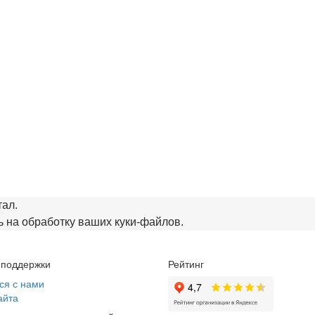
тал.
 на обработку ваших куки‑файлов.
 поддержки
Рейтинг
ся с нами
айта