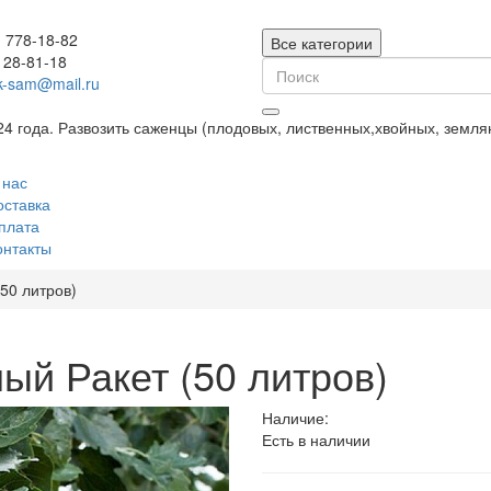
) 778-18-82
Все категории
128-81-18
k-sam@mail.ru
24 года. Развозить саженцы (плодовых, лиственных,хвойных, земл
 нас
оставка
плата
онтакты
50 литров)
ый Ракет (50 литров)
Наличие:
Есть в наличии