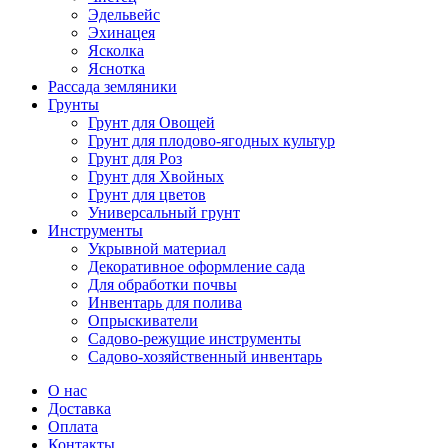
Эдельвейс
Эхинацея
Ясколка
Яснотка
Рассада земляники
Грунты
Грунт для Овощей
Грунт для плодово-ягодных культур
Грунт для Роз
Грунт для Хвойных
Грунт для цветов
Универсальный грунт
Инструменты
Укрывной материал
Декоративное оформление сада
Для обработки почвы
Инвентарь для полива
Опрыскиватели
Садово-режущие инструменты
Садово-хозяйственный инвентарь
О нас
Доставка
Оплата
Контакты