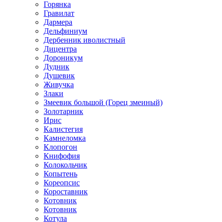
Горянка
Гравилат
Дармера
Дельфиниум
Дербенник иволистный
Дицентра
Дороникум
Дудник
Душевик
Живучка
Злаки
Змеевик большой (Горец змеиный)
Золотарник
Ирис
Калистегия
Камнеломка
Клопогон
Книфофия
Колокольчик
Копытень
Кореопсис
Короставник
Котовник
Котовник
Котула