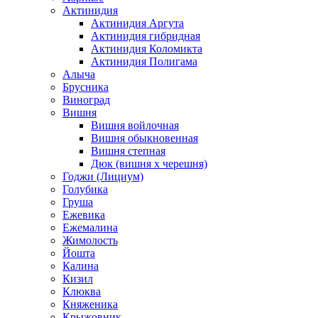
Актинидия
Актинидия Аргута
Актинидия гибридная
Актинидия Коломикта
Актинидия Полигама
Алыча
Брусника
Виноград
Вишня
Вишня войлочная
Вишня обыкновенная
Вишня степная
Дюк (вишня х черешня)
Годжи (Лициум)
Голубика
Груша
Ежевика
Ежемалина
Жимолость
Йошта
Калина
Кизил
Клюква
Княженика
Крыжовник