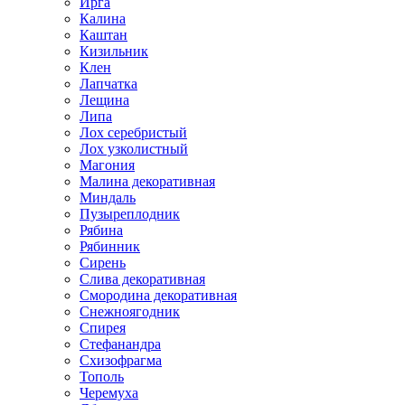
Ирга
Калина
Каштан
Кизильник
Клен
Лапчатка
Лещина
Липа
Лох серебристый
Лох узколистный
Магония
Малина декоративная
Миндаль
Пузыреплодник
Рябина
Рябинник
Сирень
Слива декоративная
Смородина декоративная
Снежноягодник
Спирея
Стефанандра
Схизофрагма
Тополь
Черемуха