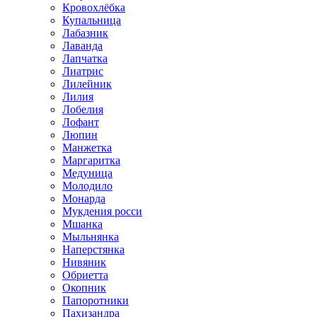
Кровохлёбка
Купальница
Лабазник
Лаванда
Лапчатка
Лиатрис
Лилейник
Лилия
Лобелия
Лофант
Люпин
Манжетка
Маргаритка
Медуница
Молодило
Монарда
Мукдения росси
Мшанка
Мыльнянка
Наперстянка
Нивяник
Обриетта
Окопник
Папоротники
Пахизандра