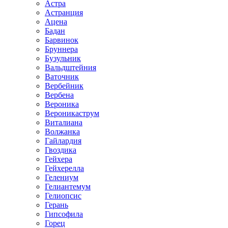
Астра
Астранция
Ацена
Бадан
Барвинок
Бруннера
Бузульник
Вальдштейния
Ваточник
Вербейник
Вербена
Вероника
Вероникаструм
Виталиана
Волжанка
Гайлардия
Гвоздика
Гейхера
Гейхерелла
Гелениум
Гелиантемум
Гелиопсис
Герань
Гипсофила
Горец