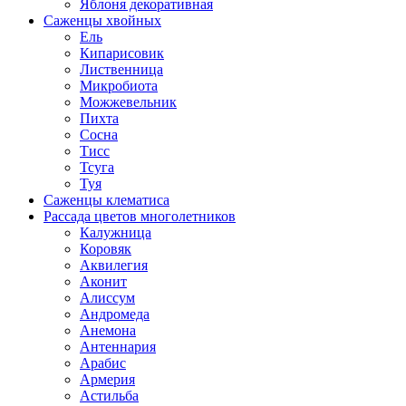
Яблоня декоративная
Саженцы хвойных
Ель
Кипарисовик
Лиственница
Микробиота
Можжевельник
Пихта
Сосна
Тисс
Тсуга
Туя
Саженцы клематиса
Рассада цветов многолетников
Калужница
Коровяк
Аквилегия
Аконит
Алиссум
Андромеда
Анемона
Антеннария
Арабис
Армерия
Астильба