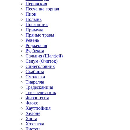
Перовския
Песчанка горная
Пион
Полынь
Посконник
Примула
Пряные травы
Ревень
Роджерсия
Рудбекия
Сальвия (Шалфей)
Седум (Очиток)
Синеголовник
Скабиоза
Смолевка
Тиарелла
Традесканция
Тысячелистник
Физостегия
Флокс
Хауттюйния
Хелоне
Хоста
Хохлатка
Чистец