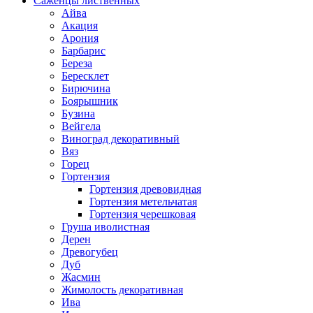
Саженцы лиственных
Айва
Акация
Арония
Барбарис
Береза
Бересклет
Бирючина
Боярышник
Бузина
Вейгела
Виноград декоративный
Вяз
Горец
Гортензия
Гортензия древовидная
Гортензия метельчатая
Гортензия черешковая
Груша иволистная
Дерен
Древогубец
Дуб
Жасмин
Жимолость декоративная
Ива