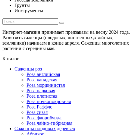
Грунты
Инструменты
Интернет-магазин принимает предзаказы на весну 2024 года.
Развозить саженцы (плодовых, лиственных,хвойных,
земляники) начинаем в конце апреля. Саженцы многолетних
растений с середины мая.
Каталог
Саженцы роз
Роза английская
Роза канадская
Роза морщинистая
Роза парковая
Роза плетистая
Роза почвопокровная
Роза Раффлс
Роза сизая
Роза флорибунда
Роза чайно-гибридная
Саженцы плодовых деревьев
Абрикос