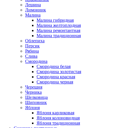
Лещина
Лимонник
Малина
Малина гибридная
Малина желтоплодная
Малина ремонтантная
Малина традиционная
Облепиха
Персик
Рябина
Слива
Смородина
Смородина белая
Смородина золотистая
Смородина красная
Смородина черная
Черешня
Черника
Шелковица
Шиповник
Яблоня
Яблоня карликовая
Яблоня колоновидная
Яблоня традиционная