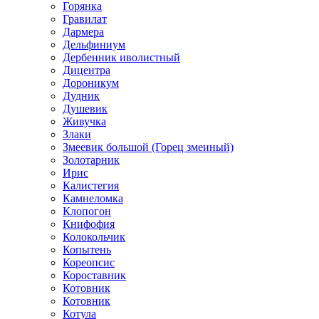
Горянка
Гравилат
Дармера
Дельфиниум
Дербенник иволистный
Дицентра
Дороникум
Дудник
Душевик
Живучка
Злаки
Змеевик большой (Горец змеиный)
Золотарник
Ирис
Калистегия
Камнеломка
Клопогон
Книфофия
Колокольчик
Копытень
Кореопсис
Короставник
Котовник
Котовник
Котула