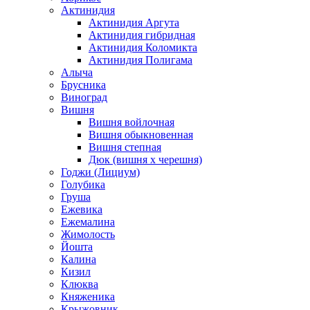
Актинидия
Актинидия Аргута
Актинидия гибридная
Актинидия Коломикта
Актинидия Полигама
Алыча
Брусника
Виноград
Вишня
Вишня войлочная
Вишня обыкновенная
Вишня степная
Дюк (вишня х черешня)
Годжи (Лициум)
Голубика
Груша
Ежевика
Ежемалина
Жимолость
Йошта
Калина
Кизил
Клюква
Княженика
Крыжовник