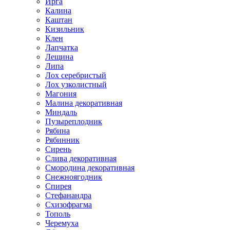
Ирга
Калина
Каштан
Кизильник
Клен
Лапчатка
Лещина
Липа
Лох серебристый
Лох узколистный
Магония
Малина декоративная
Миндаль
Пузыреплодник
Рябина
Рябинник
Сирень
Слива декоративная
Смородина декоративная
Снежноягодник
Спирея
Стефанандра
Схизофрагма
Тополь
Черемуха