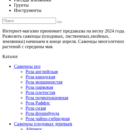
Грунты
Инструменты
Интернет-магазин принимает предзаказы на весну 2024 года.
Развозить саженцы (плодовых, лиственных,хвойных,
земляники) начинаем в конце апреля. Саженцы многолетних
растений с середины мая.
Каталог
Саженцы роз
Роза английская
Роза канадская
Роза морщинистая
Роза парковая
Роза плетистая
Роза почвопокровная
Роза Раффлс
Роза сизая
Роза флорибунда
Роза чайно-гибридная
Саженцы плодовых деревьев
Абрикос