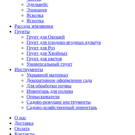
Эдельвейс
Эхинацея
Ясколка
Яснотка
Рассада земляники
Грунты
Грунт для Овощей
Грунт для плодово-ягодных культур
Грунт для Роз
Грунт для Хвойных
Грунт для цветов
Универсальный грунт
Инструменты
Укрывной материал
Декоративное оформление сада
Для обработки почвы
Инвентарь для полива
Опрыскиватели
Садово-режущие инструменты
Садово-хозяйственный инвентарь
О нас
Доставка
Оплата
Контакты