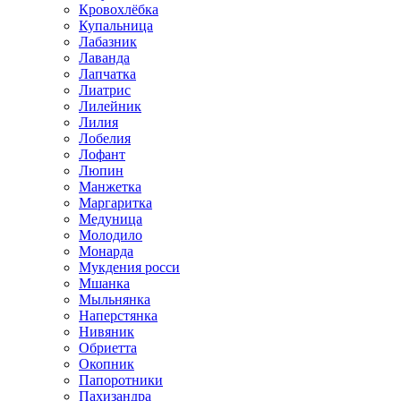
Кровохлёбка
Купальница
Лабазник
Лаванда
Лапчатка
Лиатрис
Лилейник
Лилия
Лобелия
Лофант
Люпин
Манжетка
Маргаритка
Медуница
Молодило
Монарда
Мукдения росси
Мшанка
Мыльнянка
Наперстянка
Нивяник
Обриетта
Окопник
Папоротники
Пахизандра