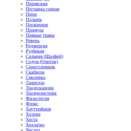
Перовския
Песчанка горная
Пион
Полынь
Посконник
Примула
Пряные травы
Ревень
Роджерсия
Рудбекия
Сальвия (Шалфей)
Седум (Очиток)
Синеголовник
Скабиоза
Смолевка
Тиарелла
Традесканция
Тысячелистник
Физостегия
Флокс
Хауттюйния
Хелоне
Хоста
Хохлатка
Чистец