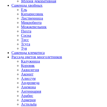
Яблоня декоративная
Саженцы хвойных
Ель
Кипарисовик
Лиственница
Микробиота
Можжевельник
Пихта
Сосна
Тисс
Тсуга
Туя
Саженцы клематиса
Рассада цветов многолетников
Калужница
Коровяк
Аквилегия
Аконит
Алиссум
Андромеда
Анемона
Антеннария
Арабис
Армерия
Астильба