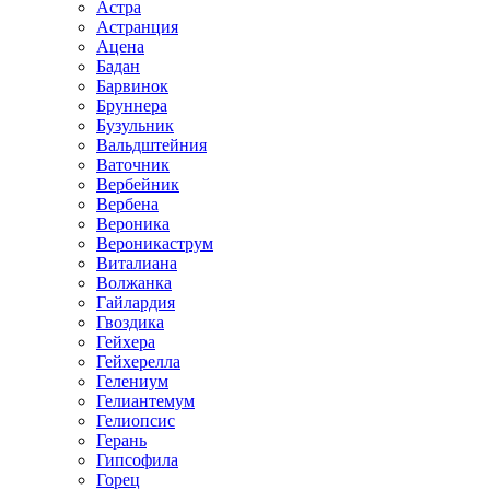
Астра
Астранция
Ацена
Бадан
Барвинок
Бруннера
Бузульник
Вальдштейния
Ваточник
Вербейник
Вербена
Вероника
Вероникаструм
Виталиана
Волжанка
Гайлардия
Гвоздика
Гейхера
Гейхерелла
Гелениум
Гелиантемум
Гелиопсис
Герань
Гипсофила
Горец