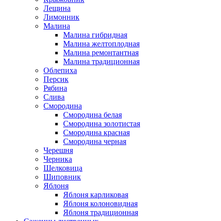
Лещина
Лимонник
Малина
Малина гибридная
Малина желтоплодная
Малина ремонтантная
Малина традиционная
Облепиха
Персик
Рябина
Слива
Смородина
Смородина белая
Смородина золотистая
Смородина красная
Смородина черная
Черешня
Черника
Шелковица
Шиповник
Яблоня
Яблоня карликовая
Яблоня колоновидная
Яблоня традиционная