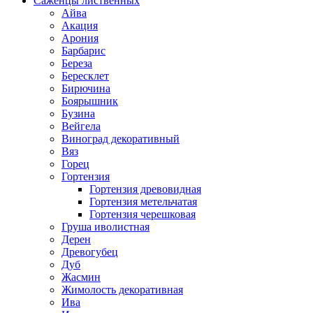
Саженцы лиственных
Айва
Акация
Арония
Барбарис
Береза
Бересклет
Бирючина
Боярышник
Бузина
Вейгела
Виноград декоративный
Вяз
Горец
Гортензия
Гортензия древовидная
Гортензия метельчатая
Гортензия черешковая
Груша иволистная
Дерен
Древогубец
Дуб
Жасмин
Жимолость декоративная
Ива