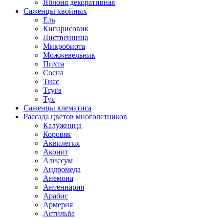
Яблоня декоративная
Саженцы хвойных
Ель
Кипарисовик
Лиственница
Микробиота
Можжевельник
Пихта
Сосна
Тисс
Тсуга
Туя
Саженцы клематиса
Рассада цветов многолетников
Калужница
Коровяк
Аквилегия
Аконит
Алиссум
Андромеда
Анемона
Антеннария
Арабис
Армерия
Астильба