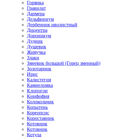
Горянка
Гравилат
Дармера
Дельфиниум
Дербенник иволистный
Дицентра
Дороникум
Дудник
Душевик
Живучка
Злаки
Змеевик большой (Горец змеиный)
Золотарник
Ирис
Калистегия
Камнеломка
Клопогон
Книфофия
Колокольчик
Копытень
Кореопсис
Короставник
Котовник
Котовник
Котула