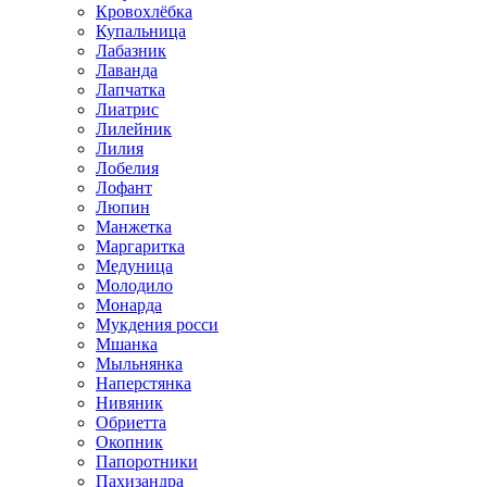
Кровохлёбка
Купальница
Лабазник
Лаванда
Лапчатка
Лиатрис
Лилейник
Лилия
Лобелия
Лофант
Люпин
Манжетка
Маргаритка
Медуница
Молодило
Монарда
Мукдения росси
Мшанка
Мыльнянка
Наперстянка
Нивяник
Обриетта
Окопник
Папоротники
Пахизандра