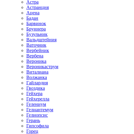
Астра
Астранция
Ацена
Бадан
Барвинок
Бруннера
Бузульник
Вальдштейния
Ваточник
Вербейник
Вербена
Вероника
Вероникаструм
Виталиана
Волжанка
Гайлардия
Гвоздика
Гейхера
Гейхерелла
Гелениум
Гелиантемум
Гелиопсис
Герань
Гипсофила
Горец