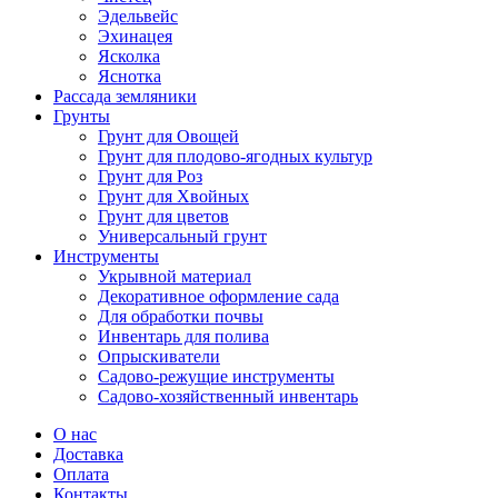
Эдельвейс
Эхинацея
Ясколка
Яснотка
Рассада земляники
Грунты
Грунт для Овощей
Грунт для плодово-ягодных культур
Грунт для Роз
Грунт для Хвойных
Грунт для цветов
Универсальный грунт
Инструменты
Укрывной материал
Декоративное оформление сада
Для обработки почвы
Инвентарь для полива
Опрыскиватели
Садово-режущие инструменты
Садово-хозяйственный инвентарь
О нас
Доставка
Оплата
Контакты