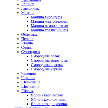
Лещина
Лимонник
Малина
Малина гибридная
Малина желтоплодная
Малина ремонтантная
Малина традиционная
Облепиха
Персик
Рябина
Слива
Смородина
Смородина белая
Смородина золотистая
Смородина красная
Смородина черная
Черешня
Черника
Шелковица
Шиповник
Яблоня
Яблоня карликовая
Яблоня колоновидная
Яблоня традиционная