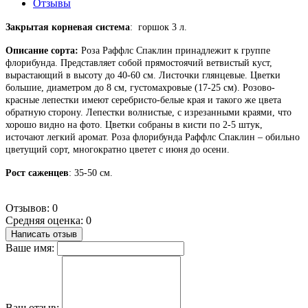
Отзывы
Закрытая корневая система
: горшок 3 л.
Описание сорта:
Роза Раффлс Спаклин принадлежит к группе
флорибунда. Представляет собой прямостоячий ветвистый куст,
вырастающий в высоту до 40-60 см. Листочки глянцевые. Цветки
большие, диаметром до 8 см, густомахровые (17-25 см). Розово-
красные лепестки имеют серебристо-белые края и такого же цвета
обратную сторону. Лепестки волнистые, с изрезанными краями, что
хорошо видно на фото. Цветки собраны в кисти по 2-5 штук,
источают легкий аромат. Роза флорибунда Раффлс Спаклин – обильно
цветущий сорт, многократно цветет с июня до осени.
Рост саженцев
: 35-50 см.
Отзывов: 0
Средняя оценка: 0
Написать отзыв
Ваше имя:
Ваш отзыв: