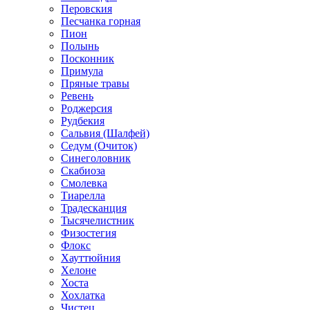
Перовския
Песчанка горная
Пион
Полынь
Посконник
Примула
Пряные травы
Ревень
Роджерсия
Рудбекия
Сальвия (Шалфей)
Седум (Очиток)
Синеголовник
Скабиоза
Смолевка
Тиарелла
Традесканция
Тысячелистник
Физостегия
Флокс
Хауттюйния
Хелоне
Хоста
Хохлатка
Чистец