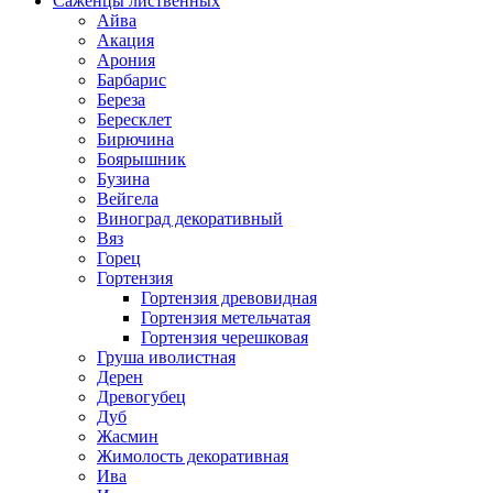
Саженцы лиственных
Айва
Акация
Арония
Барбарис
Береза
Бересклет
Бирючина
Боярышник
Бузина
Вейгела
Виноград декоративный
Вяз
Горец
Гортензия
Гортензия древовидная
Гортензия метельчатая
Гортензия черешковая
Груша иволистная
Дерен
Древогубец
Дуб
Жасмин
Жимолость декоративная
Ива