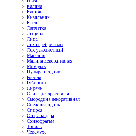
Ирга
Калина
Каштан
Кизильник
Клен
Лапчатка
Лещина
Липа
Лох серебристый
Лох узколистный
Магония
Малина декоративная
Миндаль
Пузыреплодник
Рябина
Рябинник
Сирень
Слива декоративная
Смородина декоративная
Снежноягодник
Спирея
Стефанандра
Схизофрагма
Тополь
Черемуха