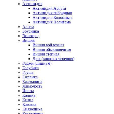
Актинидия
Актинидия Аргута
Актинидия гибридная
Актинидия Коломикта
Актинидия Полигама
Алыча
Брусника
Виноград
Вишня
Вишня войлочная
Вишня обыкновенная
Вишня степная
Дюк (вишня х черешня)
Годжи (Лициум)
Голубика
Груша
Ежевика
Ежемалина
Жимолость
Йошта
Калина
Кизил
Клюква
Княженика
Крыжовник