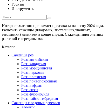
Грунты
Инструменты
Интернет-магазин принимает предзаказы на весну 2024 года.
Развозить саженцы (плодовых, лиственных,хвойных,
земляники) начинаем в конце апреля. Саженцы многолетних
растений с середины мая.
Каталог
Саженцы роз
Роза английская
Роза канадская
Роза морщинистая
Роза парковая
Роза плетистая
Роза почвопокровная
Роза Раффлс
Роза сизая
Роза флорибунда
Роза чайно-гибридная
Саженцы плодовых деревьев
Абрикос