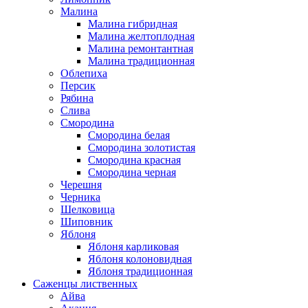
Малина
Малина гибридная
Малина желтоплодная
Малина ремонтантная
Малина традиционная
Облепиха
Персик
Рябина
Слива
Смородина
Смородина белая
Смородина золотистая
Смородина красная
Смородина черная
Черешня
Черника
Шелковица
Шиповник
Яблоня
Яблоня карликовая
Яблоня колоновидная
Яблоня традиционная
Саженцы лиственных
Айва