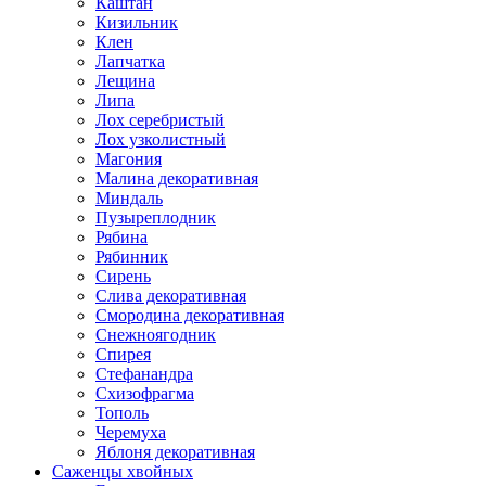
Каштан
Кизильник
Клен
Лапчатка
Лещина
Липа
Лох серебристый
Лох узколистный
Магония
Малина декоративная
Миндаль
Пузыреплодник
Рябина
Рябинник
Сирень
Слива декоративная
Смородина декоративная
Снежноягодник
Спирея
Стефанандра
Схизофрагма
Тополь
Черемуха
Яблоня декоративная
Саженцы хвойных