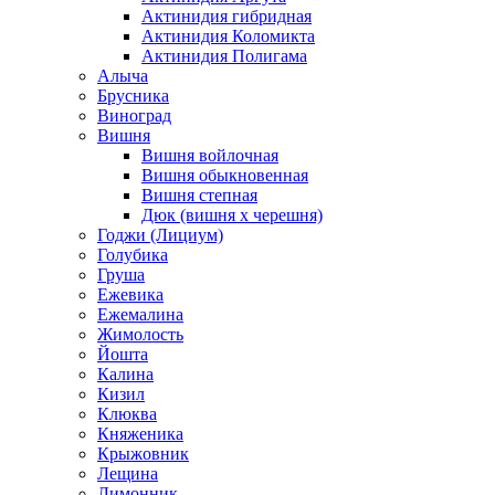
Актинидия гибридная
Актинидия Коломикта
Актинидия Полигама
Алыча
Брусника
Виноград
Вишня
Вишня войлочная
Вишня обыкновенная
Вишня степная
Дюк (вишня х черешня)
Годжи (Лициум)
Голубика
Груша
Ежевика
Ежемалина
Жимолость
Йошта
Калина
Кизил
Клюква
Княженика
Крыжовник
Лещина
Лимонник