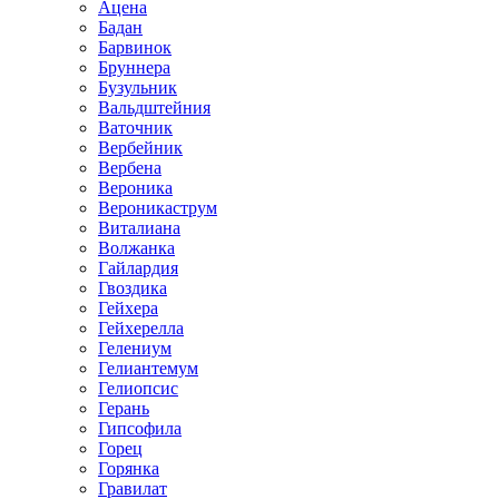
Ацена
Бадан
Барвинок
Бруннера
Бузульник
Вальдштейния
Ваточник
Вербейник
Вербена
Вероника
Вероникаструм
Виталиана
Волжанка
Гайлардия
Гвоздика
Гейхера
Гейхерелла
Гелениум
Гелиантемум
Гелиопсис
Герань
Гипсофила
Горец
Горянка
Гравилат