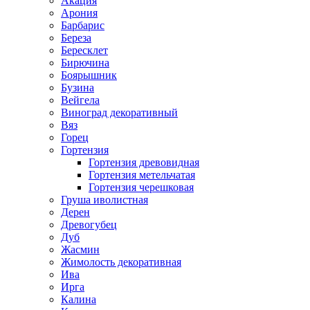
Акация
Арония
Барбарис
Береза
Бересклет
Бирючина
Боярышник
Бузина
Вейгела
Виноград декоративный
Вяз
Горец
Гортензия
Гортензия древовидная
Гортензия метельчатая
Гортензия черешковая
Груша иволистная
Дерен
Древогубец
Дуб
Жасмин
Жимолость декоративная
Ива
Ирга
Калина