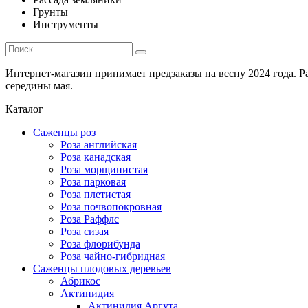
Грунты
Инструменты
Интернет-магазин принимает предзаказы на весну 2024 года. 
середины мая.
Каталог
Саженцы роз
Роза английская
Роза канадская
Роза морщинистая
Роза парковая
Роза плетистая
Роза почвопокровная
Роза Раффлс
Роза сизая
Роза флорибунда
Роза чайно-гибридная
Саженцы плодовых деревьев
Абрикос
Актинидия
Актинидия Аргута