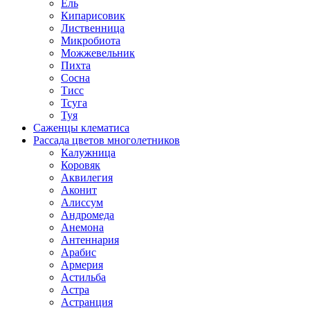
Ель
Кипарисовик
Лиственница
Микробиота
Можжевельник
Пихта
Сосна
Тисс
Тсуга
Туя
Саженцы клематиса
Рассада цветов многолетников
Калужница
Коровяк
Аквилегия
Аконит
Алиссум
Андромеда
Анемона
Антеннария
Арабис
Армерия
Астильба
Астра
Астранция