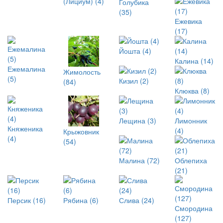
(Лициум) (4)
Голубика
(35)
Ежевика
(17)
Йошта (4)
Калина (14)
Ежемалина
Жимолость
(5)
Кизил (2)
(84)
Клюква (8)
Лещина (3)
Лимонник
Княженика
(4)
Крыжовник
(4)
(54)
Малина (72)
Облепиха
(21)
Персик (16)
Рябина (6)
Слива (24)
Смородина
(127)