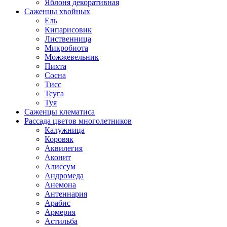
Яблоня декоративная
Саженцы хвойных
Ель
Кипарисовик
Лиственница
Микробиота
Можжевельник
Пихта
Сосна
Тисс
Тсуга
Туя
Саженцы клематиса
Рассада цветов многолетников
Калужница
Коровяк
Аквилегия
Аконит
Алиссум
Андромеда
Анемона
Антеннария
Арабис
Армерия
Астильба