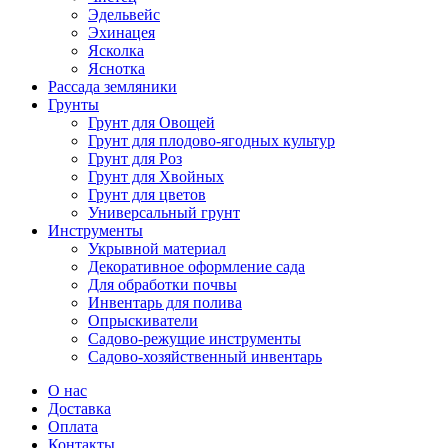
Эдельвейс
Эхинацея
Ясколка
Яснотка
Рассада земляники
Грунты
Грунт для Овощей
Грунт для плодово-ягодных культур
Грунт для Роз
Грунт для Хвойных
Грунт для цветов
Универсальный грунт
Инструменты
Укрывной материал
Декоративное оформление сада
Для обработки почвы
Инвентарь для полива
Опрыскиватели
Садово-режущие инструменты
Садово-хозяйственный инвентарь
О нас
Доставка
Оплата
Контакты