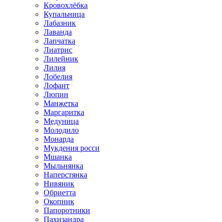
Кровохлёбка
Купальница
Лабазник
Лаванда
Лапчатка
Лиатрис
Лилейник
Лилия
Лобелия
Лофант
Люпин
Манжетка
Маргаритка
Медуница
Молодило
Монарда
Мукдения росси
Мшанка
Мыльнянка
Наперстянка
Нивяник
Обриетта
Окопник
Папоротники
Пахизандра