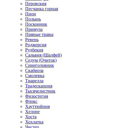
Перовския
Песчанка горная
Пион
Полынь
Посконник
Примула
Пряные травы
Ревень
Роджерсия
Рудбекия
Сальвия (Шалфей)
Седум (Очиток)
Синеголовник
Скабиоза
Смолевка
Тиарелла
Традесканция
Тысячелистник
Физостегия
Флокс
Хауттюйния
Хелоне
Хоста
Хохлатка
Чистец