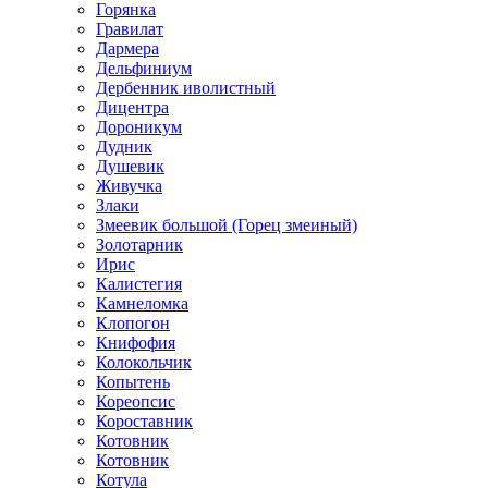
Горянка
Гравилат
Дармера
Дельфиниум
Дербенник иволистный
Дицентра
Дороникум
Дудник
Душевик
Живучка
Злаки
Змеевик большой (Горец змеиный)
Золотарник
Ирис
Калистегия
Камнеломка
Клопогон
Книфофия
Колокольчик
Копытень
Кореопсис
Короставник
Котовник
Котовник
Котула