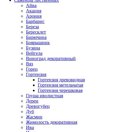
Саженцы лиственных
Айва
Акация
Арония
Барбарис
Береза
Бересклет
Бирючина
Боярышник
Бузина
Вейгела
Виноград декоративный
Вяз
Горец
Гортензия
Гортензия древовидная
Гортензия метельчатая
Гортензия черешковая
Груша иволистная
Дерен
Древогубец
Дуб
Жасмин
Жимолость декоративная
Ива