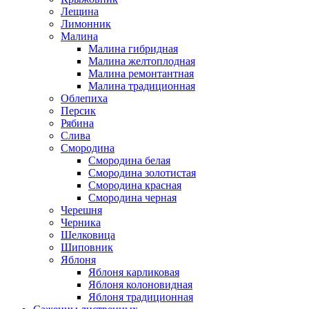
Лещина
Лимонник
Малина
Малина гибридная
Малина желтоплодная
Малина ремонтантная
Малина традиционная
Облепиха
Персик
Рябина
Слива
Смородина
Смородина белая
Смородина золотистая
Смородина красная
Смородина черная
Черешня
Черника
Шелковица
Шиповник
Яблоня
Яблоня карликовая
Яблоня колоновидная
Яблоня традиционная