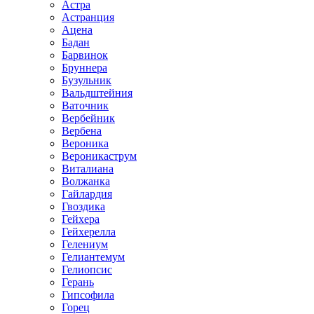
Астра
Астранция
Ацена
Бадан
Барвинок
Бруннера
Бузульник
Вальдштейния
Ваточник
Вербейник
Вербена
Вероника
Вероникаструм
Виталиана
Волжанка
Гайлардия
Гвоздика
Гейхера
Гейхерелла
Гелениум
Гелиантемум
Гелиопсис
Герань
Гипсофила
Горец