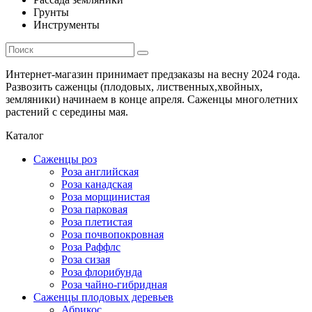
Грунты
Инструменты
Интернет-магазин принимает предзаказы на весну 2024 года.
Развозить саженцы (плодовых, лиственных,хвойных,
земляники) начинаем в конце апреля. Саженцы многолетних
растений с середины мая.
Каталог
Саженцы роз
Роза английская
Роза канадская
Роза морщинистая
Роза парковая
Роза плетистая
Роза почвопокровная
Роза Раффлс
Роза сизая
Роза флорибунда
Роза чайно-гибридная
Саженцы плодовых деревьев
Абрикос