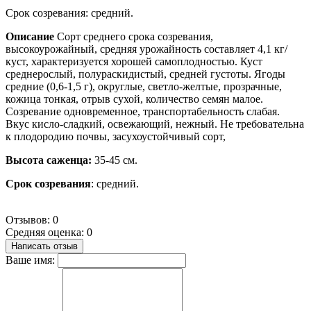
Срок созревания: средний.
Описание
Сорт среднего срока созревания,
высокоурожайный, средняя урожайность составляет 4,1 кг/
куст, характеризуется хорошей самоплодностью. Куст
среднерослый, полураскидистый, средней густоты. Ягоды
средние (0,6-1,5 г), округлые, светло-желтые, прозрачные,
кожица тонкая, отрыв сухой, количество семян малое.
Созревание одновременное, транспортабельность слабая.
Вкус кисло-сладкий, освежающий, нежный. Н
е требовательна
к плодородию почвы,
засухоустойчивый сорт,
Высота саженца:
35-45 см.
Срок созревания
: средний.
Отзывов: 0
Средняя оценка: 0
Написать отзыв
Ваше имя: