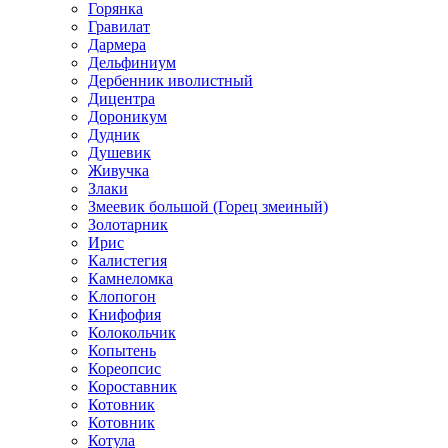
Горянка
Гравилат
Дармера
Дельфиниум
Дербенник иволистный
Дицентра
Дороникум
Дудник
Душевик
Живучка
Злаки
Змеевик большой (Горец змеиный)
Золотарник
Ирис
Калистегия
Камнеломка
Клопогон
Книфофия
Колокольчик
Копытень
Кореопсис
Короставник
Котовник
Котовник
Котула