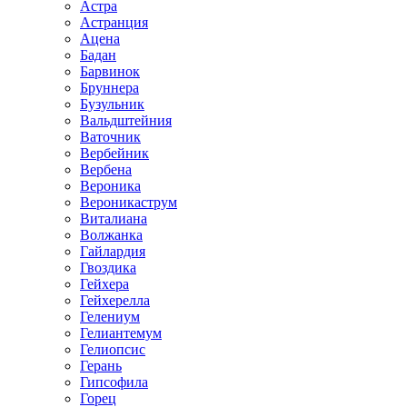
Астра
Астранция
Ацена
Бадан
Барвинок
Бруннера
Бузульник
Вальдштейния
Ваточник
Вербейник
Вербена
Вероника
Вероникаструм
Виталиана
Волжанка
Гайлардия
Гвоздика
Гейхера
Гейхерелла
Гелениум
Гелиантемум
Гелиопсис
Герань
Гипсофила
Горец