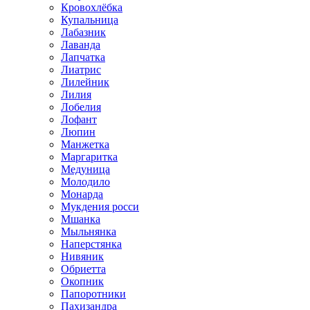
Кровохлёбка
Купальница
Лабазник
Лаванда
Лапчатка
Лиатрис
Лилейник
Лилия
Лобелия
Лофант
Люпин
Манжетка
Маргаритка
Медуница
Молодило
Монарда
Мукдения росси
Мшанка
Мыльнянка
Наперстянка
Нивяник
Обриетта
Окопник
Папоротники
Пахизандра