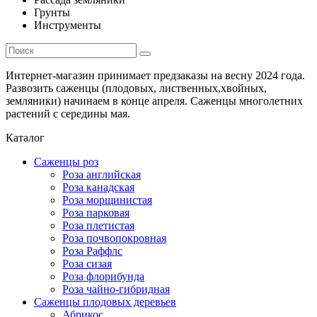
Грунты
Инструменты
Интернет-магазин принимает предзаказы на весну 2024 года.
Развозить саженцы (плодовых, лиственных,хвойных,
земляники) начинаем в конце апреля. Саженцы многолетних
растений с середины мая.
Каталог
Саженцы роз
Роза английская
Роза канадская
Роза морщинистая
Роза парковая
Роза плетистая
Роза почвопокровная
Роза Раффлс
Роза сизая
Роза флорибунда
Роза чайно-гибридная
Саженцы плодовых деревьев
Абрикос