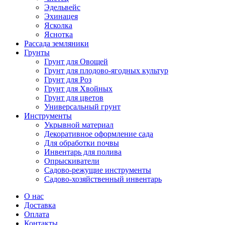
Эдельвейс
Эхинацея
Ясколка
Яснотка
Рассада земляники
Грунты
Грунт для Овощей
Грунт для плодово-ягодных культур
Грунт для Роз
Грунт для Хвойных
Грунт для цветов
Универсальный грунт
Инструменты
Укрывной материал
Декоративное оформление сада
Для обработки почвы
Инвентарь для полива
Опрыскиватели
Садово-режущие инструменты
Садово-хозяйственный инвентарь
О нас
Доставка
Оплата
Контакты