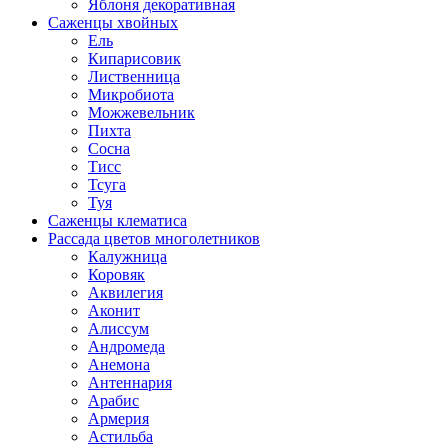
Яблоня декоративная
Саженцы хвойных
Ель
Кипарисовик
Лиственница
Микробиота
Можжевельник
Пихта
Сосна
Тисс
Тсуга
Туя
Саженцы клематиса
Рассада цветов многолетников
Калужница
Коровяк
Аквилегия
Аконит
Алиссум
Андромеда
Анемона
Антеннария
Арабис
Армерия
Астильба