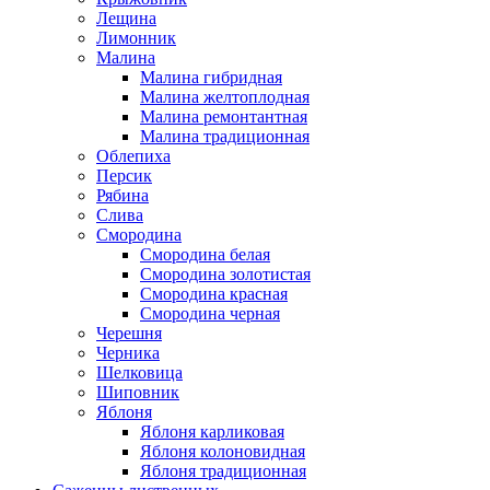
Лещина
Лимонник
Малина
Малина гибридная
Малина желтоплодная
Малина ремонтантная
Малина традиционная
Облепиха
Персик
Рябина
Слива
Смородина
Смородина белая
Смородина золотистая
Смородина красная
Смородина черная
Черешня
Черника
Шелковица
Шиповник
Яблоня
Яблоня карликовая
Яблоня колоновидная
Яблоня традиционная