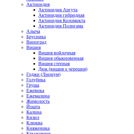
Актинидия
Актинидия Аргута
Актинидия гибридная
Актинидия Коломикта
Актинидия Полигама
Алыча
Брусника
Виноград
Вишня
Вишня войлочная
Вишня обыкновенная
Вишня степная
Дюк (вишня х черешня)
Годжи (Лициум)
Голубика
Груша
Ежевика
Ежемалина
Жимолость
Йошта
Калина
Кизил
Клюква
Княженика
Крыжовник