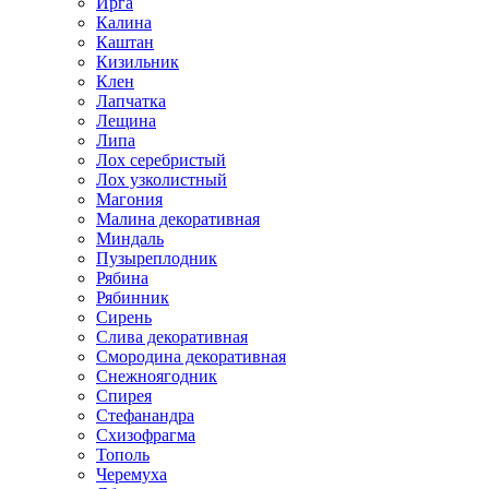
Ирга
Калина
Каштан
Кизильник
Клен
Лапчатка
Лещина
Липа
Лох серебристый
Лох узколистный
Магония
Малина декоративная
Миндаль
Пузыреплодник
Рябина
Рябинник
Сирень
Слива декоративная
Смородина декоративная
Снежноягодник
Спирея
Стефанандра
Схизофрагма
Тополь
Черемуха