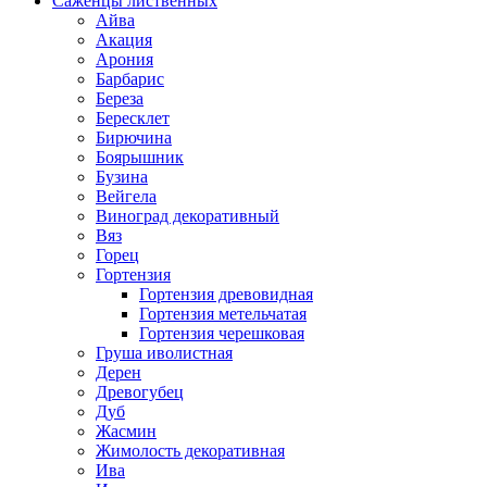
Саженцы лиственных
Айва
Акация
Арония
Барбарис
Береза
Бересклет
Бирючина
Боярышник
Бузина
Вейгела
Виноград декоративный
Вяз
Горец
Гортензия
Гортензия древовидная
Гортензия метельчатая
Гортензия черешковая
Груша иволистная
Дерен
Древогубец
Дуб
Жасмин
Жимолость декоративная
Ива