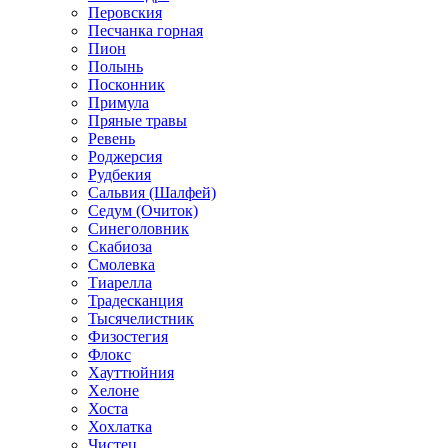
Перовския
Песчанка горная
Пион
Полынь
Посконник
Примула
Пряные травы
Ревень
Роджерсия
Рудбекия
Сальвия (Шалфей)
Седум (Очиток)
Синеголовник
Скабиоза
Смолевка
Тиарелла
Традесканция
Тысячелистник
Физостегия
Флокс
Хауттюйния
Хелоне
Хоста
Хохлатка
Чистец