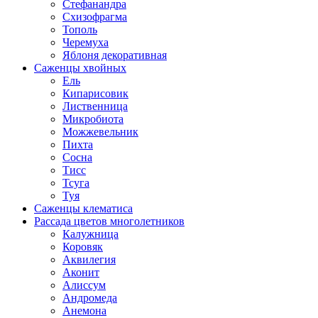
Стефанандра
Схизофрагма
Тополь
Черемуха
Яблоня декоративная
Саженцы хвойных
Ель
Кипарисовик
Лиственница
Микробиота
Можжевельник
Пихта
Сосна
Тисс
Тсуга
Туя
Саженцы клематиса
Рассада цветов многолетников
Калужница
Коровяк
Аквилегия
Аконит
Алиссум
Андромеда
Анемона