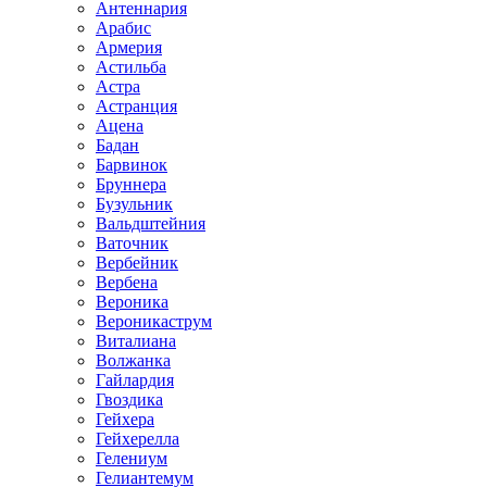
Антеннария
Арабис
Армерия
Астильба
Астра
Астранция
Ацена
Бадан
Барвинок
Бруннера
Бузульник
Вальдштейния
Ваточник
Вербейник
Вербена
Вероника
Вероникаструм
Виталиана
Волжанка
Гайлардия
Гвоздика
Гейхера
Гейхерелла
Гелениум
Гелиантемум