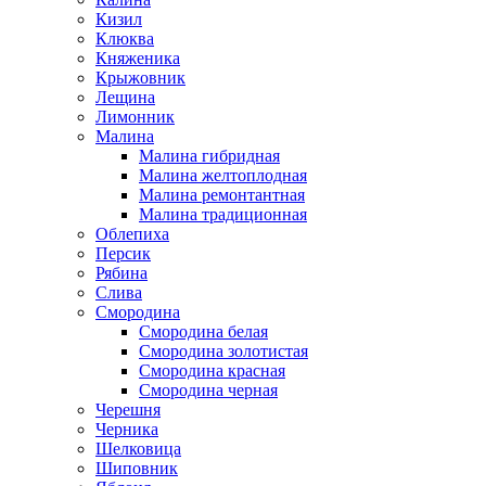
Кизил
Клюква
Княженика
Крыжовник
Лещина
Лимонник
Малина
Малина гибридная
Малина желтоплодная
Малина ремонтантная
Малина традиционная
Облепиха
Персик
Рябина
Слива
Смородина
Смородина белая
Смородина золотистая
Смородина красная
Смородина черная
Черешня
Черника
Шелковица
Шиповник