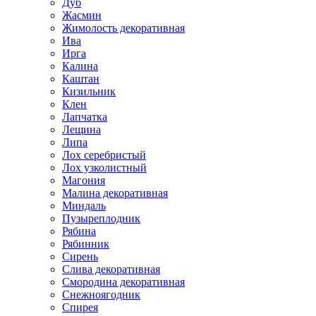
Дуб
Жасмин
Жимолость декоративная
Ива
Ирга
Калина
Каштан
Кизильник
Клен
Лапчатка
Лещина
Липа
Лох серебристый
Лох узколистный
Магония
Малина декоративная
Миндаль
Пузыреплодник
Рябина
Рябинник
Сирень
Слива декоративная
Смородина декоративная
Снежноягодник
Спирея