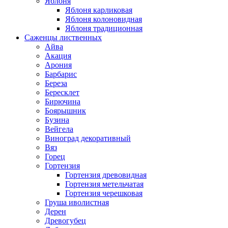
Яблоня
Яблоня карликовая
Яблоня колоновидная
Яблоня традиционная
Саженцы лиственных
Айва
Акация
Арония
Барбарис
Береза
Бересклет
Бирючина
Боярышник
Бузина
Вейгела
Виноград декоративный
Вяз
Горец
Гортензия
Гортензия древовидная
Гортензия метельчатая
Гортензия черешковая
Груша иволистная
Дерен
Древогубец