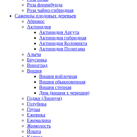
Роза флорибунда
Роза чайно-гибридная
Саженцы плодовых деревьев
Абрикос
Актинидия
Актинидия Аргута
Актинидия гибридная
Актинидия Коломикта
Актинидия Полигама
Алыча
Брусника
Виноград
Вишня
Вишня войлочная
Вишня обыкновенная
Вишня степная
Дюк (вишня х черешня)
Годжи (Лициум)
Голубика
Груша
Ежевика
Ежемалина
Жимолость
Йошта
Калина