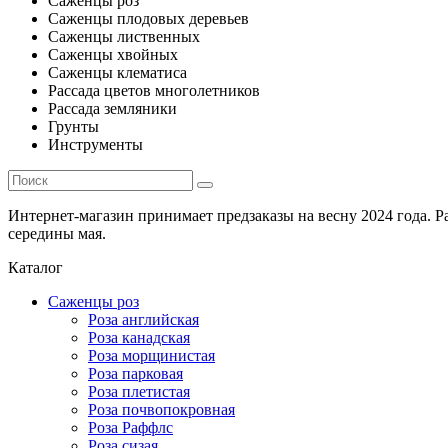
Саженцы роз
Саженцы плодовых деревьев
Саженцы лиственных
Саженцы хвойных
Саженцы клематиса
Рассада цветов многолетников
Рассада земляники
Грунты
Инструменты
Интернет-магазин принимает предзаказы на весну 2024 года. 
середины мая.
Каталог
Саженцы роз
Роза английская
Роза канадская
Роза морщинистая
Роза парковая
Роза плетистая
Роза почвопокровная
Роза Раффлс
Роза сизая