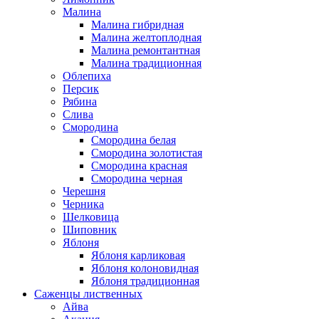
Малина
Малина гибридная
Малина желтоплодная
Малина ремонтантная
Малина традиционная
Облепиха
Персик
Рябина
Слива
Смородина
Смородина белая
Смородина золотистая
Смородина красная
Смородина черная
Черешня
Черника
Шелковица
Шиповник
Яблоня
Яблоня карликовая
Яблоня колоновидная
Яблоня традиционная
Саженцы лиственных
Айва