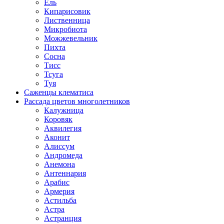
Ель
Кипарисовик
Лиственница
Микробиота
Можжевельник
Пихта
Сосна
Тисс
Тсуга
Туя
Саженцы клематиса
Рассада цветов многолетников
Калужница
Коровяк
Аквилегия
Аконит
Алиссум
Андромеда
Анемона
Антеннария
Арабис
Армерия
Астильба
Астра
Астранция