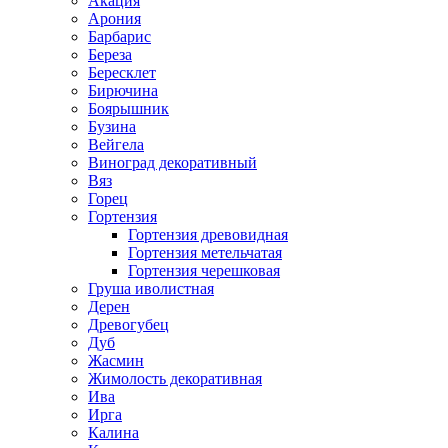
Акация
Арония
Барбарис
Береза
Бересклет
Бирючина
Боярышник
Бузина
Вейгела
Виноград декоративный
Вяз
Горец
Гортензия
Гортензия древовидная
Гортензия метельчатая
Гортензия черешковая
Груша иволистная
Дерен
Древогубец
Дуб
Жасмин
Жимолость декоративная
Ива
Ирга
Калина