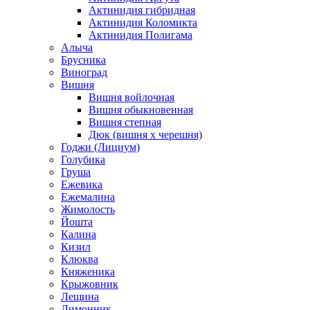
Актинидия гибридная
Актинидия Коломикта
Актинидия Полигама
Алыча
Брусника
Виноград
Вишня
Вишня войлочная
Вишня обыкновенная
Вишня степная
Дюк (вишня х черешня)
Годжи (Лициум)
Голубика
Груша
Ежевика
Ежемалина
Жимолость
Йошта
Калина
Кизил
Клюква
Княженика
Крыжовник
Лещина
Лимонник