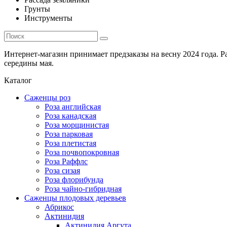
Грунты
Инструменты
Интернет-магазин принимает предзаказы на весну 2024 года. 
середины мая.
Каталог
Саженцы роз
Роза английская
Роза канадская
Роза морщинистая
Роза парковая
Роза плетистая
Роза почвопокровная
Роза Раффлс
Роза сизая
Роза флорибунда
Роза чайно-гибридная
Саженцы плодовых деревьев
Абрикос
Актинидия
Актинидия Аргута