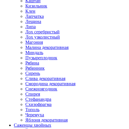
Каштан
Кизильник
Клен
Лапчатка
Лещина
Липа
Лох серебристый
Лох узколистный
Магония
Малина декоративная
Миндаль
Пузыреплодник
Рябина
Рябинник
Сирень
Слива декоративная
Смородина декоративная
Снежноягодник
Спирея
Стефанандра
Схизофрагма
Тополь
Черемуха
Яблоня декоративная
Саженцы хвойных