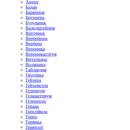
Ацена
Бадан
Барвинок
Бруннера
Бузульник
Вальдштейния
Ваточник
Вербейник
Вербена
Вероника
Вероникаструм
Виталиана
Волжанка
Гайлардия
Гвоздика
Гейхера
Гейхерелла
Гелениум
Гелиантемум
Гелиопсис
Герань
Гипсофила
Горец
Горянка
Гравилат