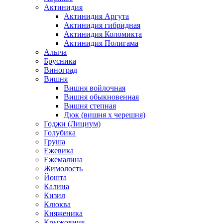
Актинидия
Актинидия Аргута
Актинидия гибридная
Актинидия Коломикта
Актинидия Полигама
Алыча
Брусника
Виноград
Вишня
Вишня войлочная
Вишня обыкновенная
Вишня степная
Дюк (вишня х черешня)
Годжи (Лициум)
Голубика
Груша
Ежевика
Ежемалина
Жимолость
Йошта
Калина
Кизил
Клюква
Княженика
Крыжовник