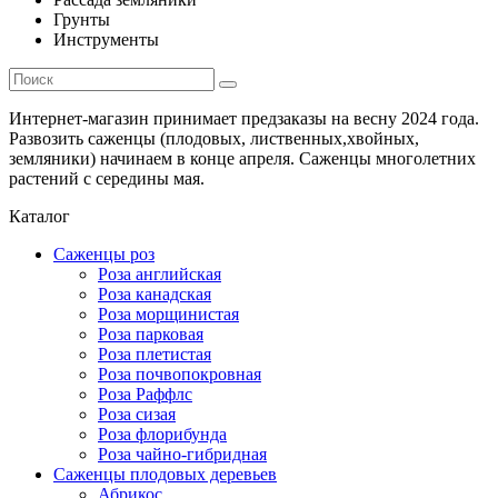
Грунты
Инструменты
Интернет-магазин принимает предзаказы на весну 2024 года.
Развозить саженцы (плодовых, лиственных,хвойных,
земляники) начинаем в конце апреля. Саженцы многолетних
растений с середины мая.
Каталог
Саженцы роз
Роза английская
Роза канадская
Роза морщинистая
Роза парковая
Роза плетистая
Роза почвопокровная
Роза Раффлс
Роза сизая
Роза флорибунда
Роза чайно-гибридная
Саженцы плодовых деревьев
Абрикос