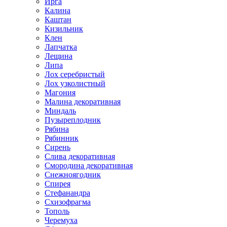
Ирга
Калина
Каштан
Кизильник
Клен
Лапчатка
Лещина
Липа
Лох серебристый
Лох узколистный
Магония
Малина декоративная
Миндаль
Пузыреплодник
Рябина
Рябинник
Сирень
Слива декоративная
Смородина декоративная
Снежноягодник
Спирея
Стефанандра
Схизофрагма
Тополь
Черемуха