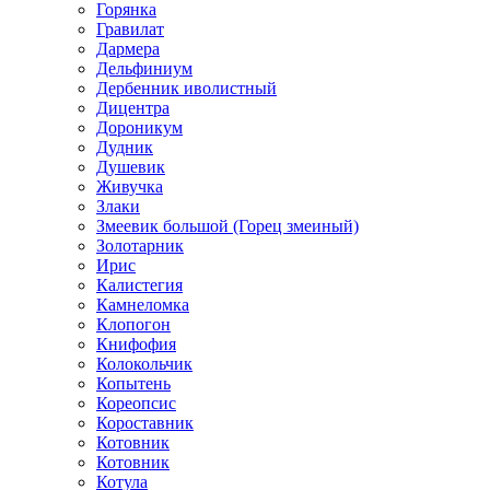
Горянка
Гравилат
Дармера
Дельфиниум
Дербенник иволистный
Дицентра
Дороникум
Дудник
Душевик
Живучка
Злаки
Змеевик большой (Горец змеиный)
Золотарник
Ирис
Калистегия
Камнеломка
Клопогон
Книфофия
Колокольчик
Копытень
Кореопсис
Короставник
Котовник
Котовник
Котула