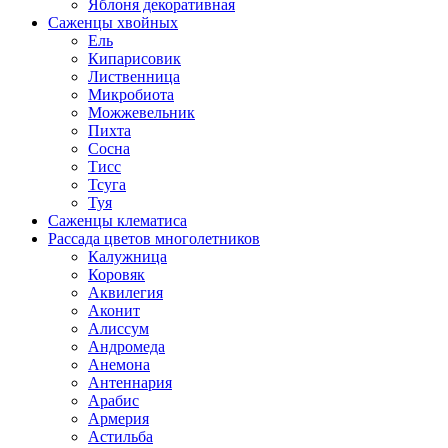
Яблоня декоративная
Саженцы хвойных
Ель
Кипарисовик
Лиственница
Микробиота
Можжевельник
Пихта
Сосна
Тисс
Тсуга
Туя
Саженцы клематиса
Рассада цветов многолетников
Калужница
Коровяк
Аквилегия
Аконит
Алиссум
Андромеда
Анемона
Антеннария
Арабис
Армерия
Астильба