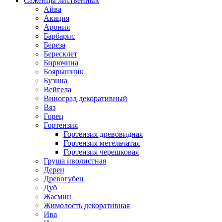
Саженцы лиственных
Айва
Акация
Арония
Барбарис
Береза
Бересклет
Бирючина
Боярышник
Бузина
Вейгела
Виноград декоративный
Вяз
Горец
Гортензия
Гортензия древовидная
Гортензия метельчатая
Гортензия черешковая
Груша иволистная
Дерен
Древогубец
Дуб
Жасмин
Жимолость декоративная
Ива