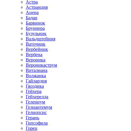
Астра
Астранция
Ацена
Бадан
Барвинок
Бруннера
Бузульник
Вальдштейния
Ваточник
Вербейник
Вербена
Вероника
Вероникаструм
Виталиана
Волжанка
Гайлардия
Гвоздика
Гейхера
Гейхерелла
Гелениум
Гелиантемум
Гелиопсис
Герань
Гипсофила
Горец