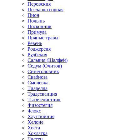
Перовския
Песчанка горная
Пион
Полынь
Посконник
Примула
Пряные травы
Ревень
Роджерсия
Рудбекия
Сальвия (Шалфей)
Седум (Очиток)
Синеголовник
Скабиоза
Смолевка
Тиарелла
Традесканция
Тысячелистник
Физостегия
Флокс
Хауттюйния
Хелоне
Хоста
Хохлатка
Чистец