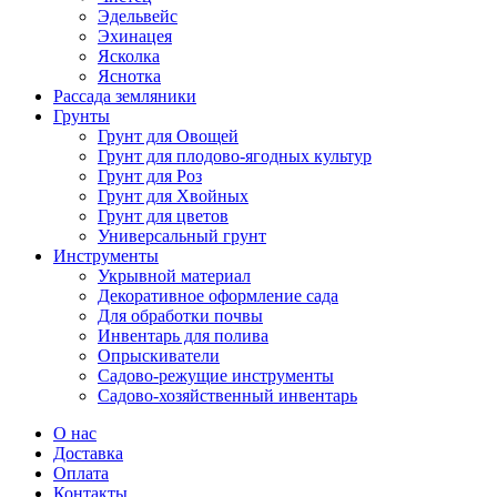
Эдельвейс
Эхинацея
Ясколка
Яснотка
Рассада земляники
Грунты
Грунт для Овощей
Грунт для плодово-ягодных культур
Грунт для Роз
Грунт для Хвойных
Грунт для цветов
Универсальный грунт
Инструменты
Укрывной материал
Декоративное оформление сада
Для обработки почвы
Инвентарь для полива
Опрыскиватели
Садово-режущие инструменты
Садово-хозяйственный инвентарь
О нас
Доставка
Оплата
Контакты