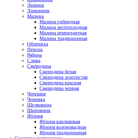
Лещина
Лимонник
Малина
Малина гибридная
Малина желтоплодная
Малина ремонтантная
Малина традиционная
Облепиха
Персик
Рябина
Слива
Смородина
Смородина белая
Смородина золотистая
Смородина красная
Смородина черная
Черешня
Черника
Шелковица
Шиповник
Яблоня
Яблоня карликовая
Яблоня колоновидная
Яблоня традиционная