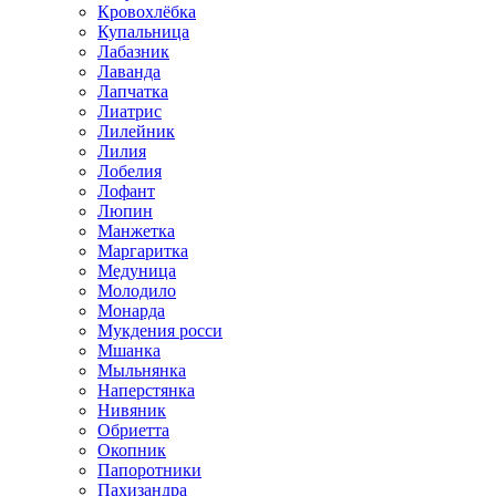
Кровохлёбка
Купальница
Лабазник
Лаванда
Лапчатка
Лиатрис
Лилейник
Лилия
Лобелия
Лофант
Люпин
Манжетка
Маргаритка
Медуница
Молодило
Монарда
Мукдения росси
Мшанка
Мыльнянка
Наперстянка
Нивяник
Обриетта
Окопник
Папоротники
Пахизандра