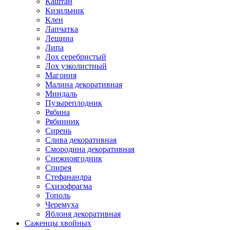
Каштан
Кизильник
Клен
Лапчатка
Лещина
Липа
Лох серебристый
Лох узколистный
Магония
Малина декоративная
Миндаль
Пузыреплодник
Рябина
Рябинник
Сирень
Слива декоративная
Смородина декоративная
Снежноягодник
Спирея
Стефанандра
Схизофрагма
Тополь
Черемуха
Яблоня декоративная
Саженцы хвойных