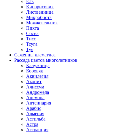
Ель
Кипарисовик
Лиственница
Микробиота
Можжевельник
Пихта
Сосна
Тисс
Тсуга
Туя
Саженцы клематиса
Рассада цветов многолетников
Калужница
Коровяк
Аквилегия
Аконит
Алиссум
Андромеда
Анемона
Антеннария
Арабис
Армерия
Астильба
Астра
Астранция