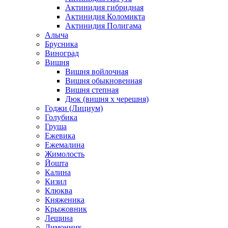
Актинидия гибридная
Актинидия Коломикта
Актинидия Полигама
Алыча
Брусника
Виноград
Вишня
Вишня войлочная
Вишня обыкновенная
Вишня степная
Дюк (вишня х черешня)
Годжи (Лициум)
Голубика
Груша
Ежевика
Ежемалина
Жимолость
Йошта
Калина
Кизил
Клюква
Княженика
Крыжовник
Лещина
Лимонник