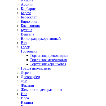
Акация
Арония
Барбарис
Береза
Бересклет
Бирючина
Боярышник
Бузина
Вейгела
Виноград декоративный
Вяз
Горец
Гортензия
Гортензия древовидная
Гортензия метельчатая
Гортензия черешковая
Груша иволистная
Дерен
Древогубец
Дуб
Жасмин
Жимолость декоративная
Ива
Ирга
Калина