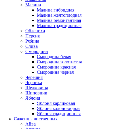
Малина
Малина гибридная
Малина желтоплодная
Малина ремонтантная
Малина традиционная
Облепиха
Персик
Рябина
Слива
Смородина
Смородина белая
Смородина золотистая
Смородина красная
Смородина черная
Черешня
Черника
Шелковица
Шиповник
Яблоня
Яблоня карликовая
Яблоня колоновидная
Яблоня традиционная
Саженцы лиственных
Айва