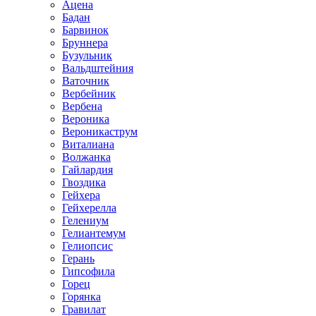
Ацена
Бадан
Барвинок
Бруннера
Бузульник
Вальдштейния
Ваточник
Вербейник
Вербена
Вероника
Вероникаструм
Виталиана
Волжанка
Гайлардия
Гвоздика
Гейхера
Гейхерелла
Гелениум
Гелиантемум
Гелиопсис
Герань
Гипсофила
Горец
Горянка
Гравилат