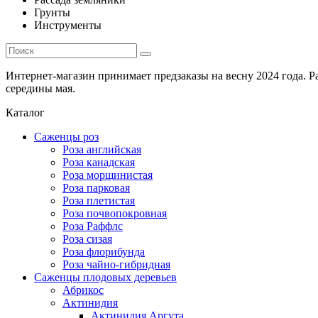
Грунты
Инструменты
Интернет-магазин принимает предзаказы на весну 2024 года. 
середины мая.
Каталог
Саженцы роз
Роза английская
Роза канадская
Роза морщинистая
Роза парковая
Роза плетистая
Роза почвопокровная
Роза Раффлс
Роза сизая
Роза флорибунда
Роза чайно-гибридная
Саженцы плодовых деревьев
Абрикос
Актинидия
Актинидия Аргута