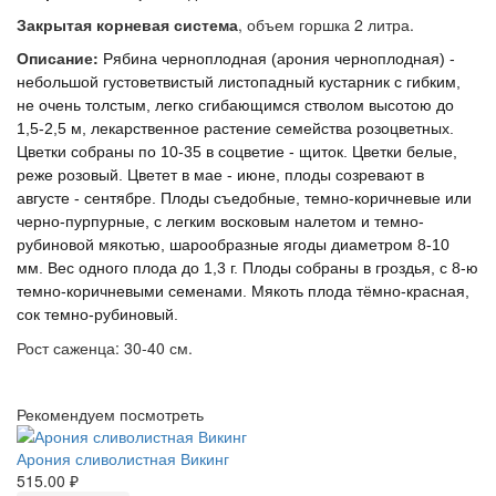
Закрытая корневая система
, объем горшка 2 литра.
Описание:
Рябина черноплодная (арония черноплодная) -
небольшой густоветвистый листопадный кустарник с гибким,
не очень толстым, легко сгибающимся стволом высотою до
1,5-2,5 м, лекарственное растение семейства розоцветных.
Цветки собраны по 10-35 в соцветие - щиток. Цветки белые,
реже розовый. Цветет в мае - июне, плоды созревают в
августе - сентябре. Плоды съедобные, темно-коричневые или
черно-пурпурные, с легким восковым налетом и темно-
рубиновой мякотью, шарообразные ягоды диаметром 8-10
мм. Вес одного плода до 1,3 г. Плоды собраны в гроздья, с 8-ю
темно-коричневыми семенами. Мякоть плода тёмно-красная,
сок темно-рубиновый.
Рост саженца: 30-40 см.
Рекомендуем посмотреть
Арония сливолистная Викинг
515.00 ₽