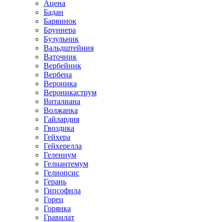
Ацена
Бадан
Барвинок
Бруннера
Бузульник
Вальдштейния
Ваточник
Вербейник
Вербена
Вероника
Вероникаструм
Виталиана
Волжанка
Гайлардия
Гвоздика
Гейхера
Гейхерелла
Гелениум
Гелиантемум
Гелиопсис
Герань
Гипсофила
Горец
Горянка
Гравилат