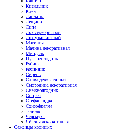
Каштан
Кизильник
Клен
Лапчатка
Лещина
Липа
Лох серебристый
Лох узколистный
Магония
Малина декоративная
Миндаль
Пузыреплодник
Рябина
Рябинник
Сирень
Слива декоративная
Смородина декоративная
Снежноягодник
Спирея
Стефанандра
Схизофрагма
Тополь
Черемуха
Яблоня декоративная
Саженцы хвойных