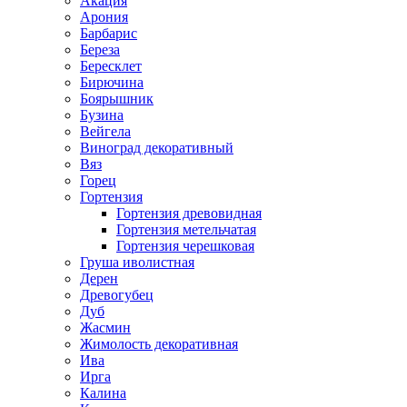
Акация
Арония
Барбарис
Береза
Бересклет
Бирючина
Боярышник
Бузина
Вейгела
Виноград декоративный
Вяз
Горец
Гортензия
Гортензия древовидная
Гортензия метельчатая
Гортензия черешковая
Груша иволистная
Дерен
Древогубец
Дуб
Жасмин
Жимолость декоративная
Ива
Ирга
Калина