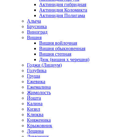
Актинидия гибридная
Актинидия Коломикта
Актинидия Полигама
Алыча
Брусника
Виноград
Вишня
Вишня войлочная
Вишня обыкновенная
Вишня степная
Дюк (вишня х черешня)
Годжи (Лициум)
Голубика
Груша
Ежевика
Ежемалина
Жимолость
Йошта
Калина
Кизил
Клюква
Княженика
Крыжовник
Лещина
Лимонник