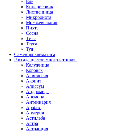
Ель
Кипарисовик
Лиственница
Микробиота
Можжевельник
Пихта
Сосна
Тисс
Тсуга
Туя
Саженцы клематиса
Рассада цветов многолетников
Калужница
Коровяк
Аквилегия
Аконит
Алиссум
Андромеда
Анемона
Антеннария
Арабис
Армерия
Астильба
Астра
Астранция