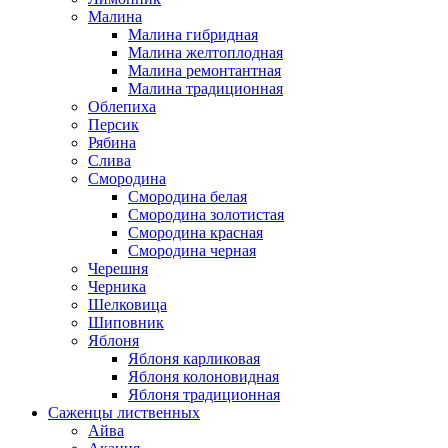
Малина
Малина гибридная
Малина желтоплодная
Малина ремонтантная
Малина традиционная
Облепиха
Персик
Рябина
Слива
Смородина
Смородина белая
Смородина золотистая
Смородина красная
Смородина черная
Черешня
Черника
Шелковица
Шиповник
Яблоня
Яблоня карликовая
Яблоня колоновидная
Яблоня традиционная
Саженцы лиственных
Айва