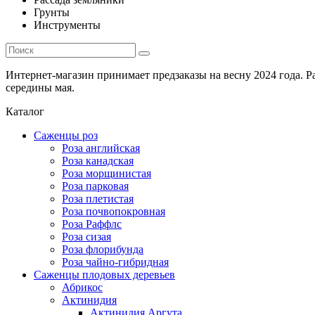
Грунты
Инструменты
Интернет-магазин принимает предзаказы на весну 2024 года. 
середины мая.
Каталог
Саженцы роз
Роза английская
Роза канадская
Роза морщинистая
Роза парковая
Роза плетистая
Роза почвопокровная
Роза Раффлс
Роза сизая
Роза флорибунда
Роза чайно-гибридная
Саженцы плодовых деревьев
Абрикос
Актинидия
Актинидия Аргута