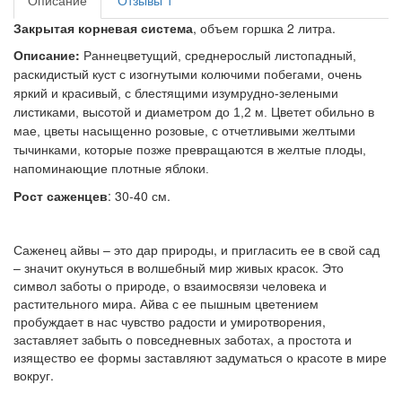
Описание
Отзывы
1
Закрытая корневая система
, объем горшка 2 литра.
Описание:
Раннецветущий, среднерослый листопадный,
раскидистый куст с изогнутыми колючими побегами, очень
яркий и красивый, с блестящими изумрудно-зелеными
листиками, высотой и диаметром до 1,2 м. Цветет обильно в
мае, цветы насыщенно розовые, с отчетливыми желтыми
тычинками, которые позже превращаются в желтые плоды,
напоминающие плотные яблоки.
Рост саженцев
: 30-40 см.
Саженец айвы – это дар природы, и пригласить ее в свой сад
– значит окунуться в волшебный мир живых красок. Это
символ заботы о природе, о взаимосвязи человека и
растительного мира. Айва с ее пышным цветением
пробуждает в нас чувство радости и умиротворения,
заставляет забыть о повседневных заботах, а простота и
изящество ее формы заставляют задуматься о красоте в мире
вокруг.