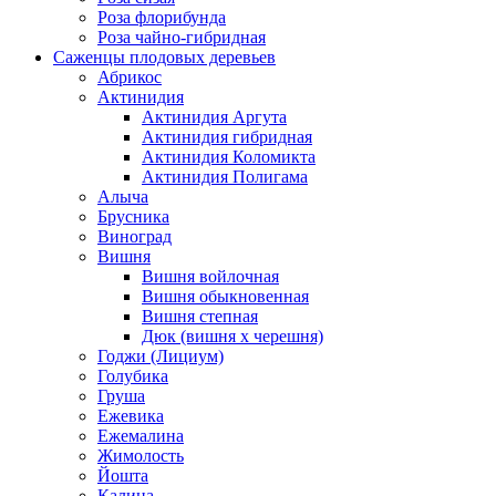
Роза флорибунда
Роза чайно-гибридная
Саженцы плодовых деревьев
Абрикос
Актинидия
Актинидия Аргута
Актинидия гибридная
Актинидия Коломикта
Актинидия Полигама
Алыча
Брусника
Виноград
Вишня
Вишня войлочная
Вишня обыкновенная
Вишня степная
Дюк (вишня х черешня)
Годжи (Лициум)
Голубика
Груша
Ежевика
Ежемалина
Жимолость
Йошта
Калина