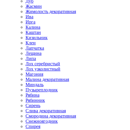
Дуб
Жасмин
Жимолость декоративная
Ива
Ирга
Калина
Каштан
Кизильник
Клен
Лапчатка
Лещина
Липа
Лох серебристый
Лох узколистный
Магония
Малина декоративная
Миндаль
Пузыреплодник
Рябина
Рябинник
Сирень
Слива декоративная
Смородина декоративная
Снежноягодник
Спирея