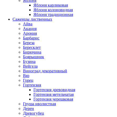
Яблоня
Яблоня карликовая
Яблоня колоновидная
Яблоня традиционная
Саженцы лиственных
Айва
Акация
Арония
Барбарис
Береза
Бересклет
Бирючина
Боярышник
Бузина
Вейгела
Виноград декоративный
Вяз
Горец
Гортензия
Гортензия древовидная
Гортензия метельчатая
Гортензия черешковая
Груша иволистная
Дерен
Древогубец