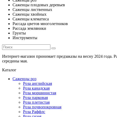
Саженцы роз
Саженцы плодовых деревьев
Саженцы лиственных
Саженцы хвойных
Саженцы клематиса
Рассада цветов многолетников
Рассада земляники
Грунты
Инструменты
Интернет-магазин принимает предзаказы на весну 2024 года. 
середины мая.
Каталог
Саженцы роз
Роза английская
Роза канадская
Роза морщинистая
Роза парковая
Роза плетистая
Роза почвопокровная
Роза Раффлс
Роза сизая