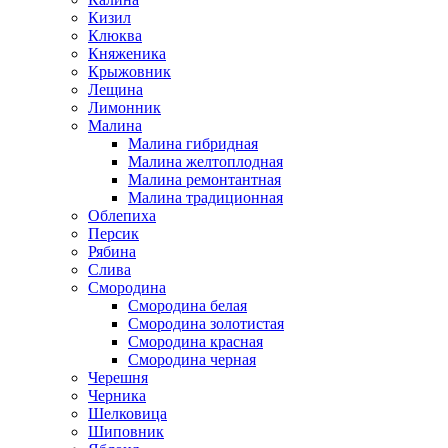
Кизил
Клюква
Княженика
Крыжовник
Лещина
Лимонник
Малина
Малина гибридная
Малина желтоплодная
Малина ремонтантная
Малина традиционная
Облепиха
Персик
Рябина
Слива
Смородина
Смородина белая
Смородина золотистая
Смородина красная
Смородина черная
Черешня
Черника
Шелковица
Шиповник