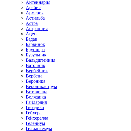
Антеннария
Арабис
Армерия
Астильба
Астра
Астранция
Ацена
Бадан
Барвинок
Бруннера
Бузульник
Вальдштейния
Ваточник
Вербейник
Вербена
Вероника
Вероникаструм
Виталиана
Волжанка
Гайлардия
Гвоздика
Гейхера
Гейхерелла
Гелениум
Гелиантемум