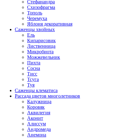
Стефанандра
Схизофрагма
Тополь
Черемуха
Яблоня декоративная
Саженцы хвойных
Ель
Кипарисовик
Лиственница
Микробиота
Можжевельник
Пихта
Сосна
Тисс
Тсуга
Туя
Саженцы клематиса
Рассада цветов многолетников
Калужница
Коровяк
Аквилегия
Аконит
Алиссум
Андромеда
Анемона