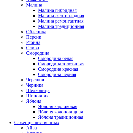
Малина
Малина гибридная
Малина желтоплодная
Малина ремонтантная
Малина традиционная
Облепиха
Персик
Рябина
Слива
Смородина
Смородина белая
Смородина золотистая
Смородина красная
Смородина черная
Черешня
Черника
Шелковица
Шиповник
Яблоня
Яблоня карликовая
Яблоня колоновидная
Яблоня традиционная
Саженцы лиственных
Айва