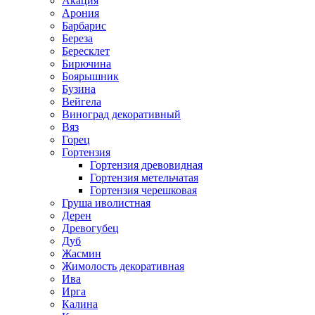
Акация
Арония
Барбарис
Береза
Бересклет
Бирючина
Боярышник
Бузина
Вейгела
Виноград декоративный
Вяз
Горец
Гортензия
Гортензия древовидная
Гортензия метельчатая
Гортензия черешковая
Груша иволистная
Дерен
Древогубец
Дуб
Жасмин
Жимолость декоративная
Ива
Ирга
Калина