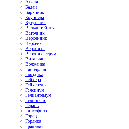
Ацена
Бадан
Барвинок
Бруннера
Бузульник
Вальдштейния
Ваточник
Вербейник
Вербена
Вероника
Вероникаструм
Виталиана
Волжанка
Гайлардия
Гвоздика
Гейхера
Гейхерелла
Гелениум
Гелиантемум
Гелиопсис
Герань
Гипсофила
Горец
Горянка
Гравилат