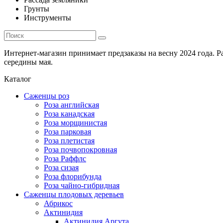
Грунты
Инструменты
Интернет-магазин принимает предзаказы на весну 2024 года. 
середины мая.
Каталог
Саженцы роз
Роза английская
Роза канадская
Роза морщинистая
Роза парковая
Роза плетистая
Роза почвопокровная
Роза Раффлс
Роза сизая
Роза флорибунда
Роза чайно-гибридная
Саженцы плодовых деревьев
Абрикос
Актинидия
Актинидия Аргута