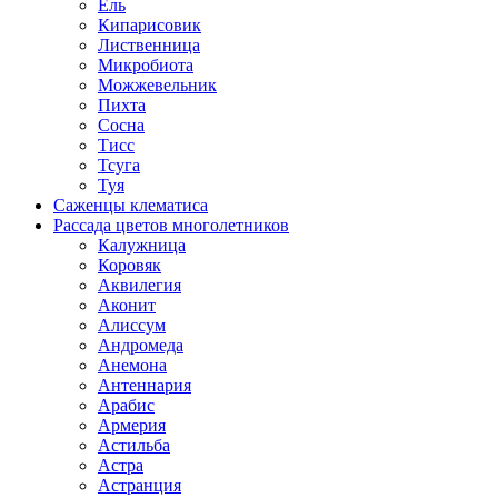
Ель
Кипарисовик
Лиственница
Микробиота
Можжевельник
Пихта
Сосна
Тисс
Тсуга
Туя
Саженцы клематиса
Рассада цветов многолетников
Калужница
Коровяк
Аквилегия
Аконит
Алиссум
Андромеда
Анемона
Антеннария
Арабис
Армерия
Астильба
Астра
Астранция