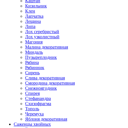
Каштан
Кизильник
Клен
Лапчатка
Лещина
Липа
Лох серебристый
Лох узколистный
Магония
Малина декоративная
Миндаль
Пузыреплодник
Рябина
Рябинник
Сирень
Слива декоративная
Смородина декоративная
Снежноягодник
Спирея
Стефанандра
Схизофрагма
Тополь
Черемуха
Яблоня декоративная
Саженцы хвойных