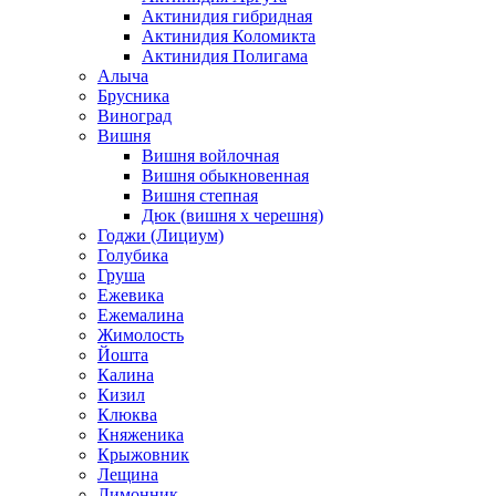
Актинидия гибридная
Актинидия Коломикта
Актинидия Полигама
Алыча
Брусника
Виноград
Вишня
Вишня войлочная
Вишня обыкновенная
Вишня степная
Дюк (вишня х черешня)
Годжи (Лициум)
Голубика
Груша
Ежевика
Ежемалина
Жимолость
Йошта
Калина
Кизил
Клюква
Княженика
Крыжовник
Лещина
Лимонник